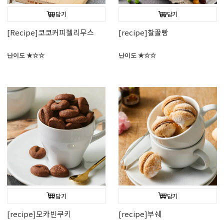
담기
담기
[Recipe]코코커피젤리무스
[recipe]찰꿀빵
난이도 ★☆☆
난이도 ★☆☆
담기
담기
[recipe]모카빈쿠키
[recipe]부쉐