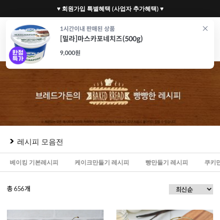
♥ 회원가입 특별혜택 (사업자 추가혜택) ♥
0
1시간이내 판매된 상품
[밀라]마스카포네치즈(500g)
재료
도구
포장
가전
특가/혜택
CAFE
9,000원
레시피 모음전
베이킹 기본레시피
케이크만들기 레시피
빵만들기 레시피
쿠키
총
개
656