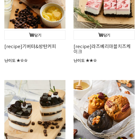
담기
담기
[recipe]기버터&방탄커피
[recipe]라즈베리마블치즈케
이크
난이도 ★☆☆
난이도 ★★☆