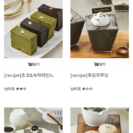
담기
담기
[recipe]초코&녹차테린느
[recipe]흑임자푸딩
난이도 ★★☆
난이도 ★☆☆