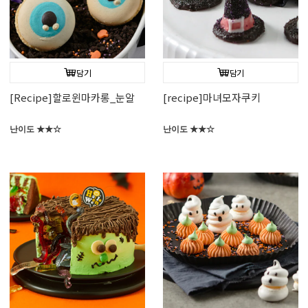
담기
담기
[Recipe]할로윈마카롱_눈알
[recipe]마녀모자쿠키
난이도 ★★☆
난이도 ★★☆