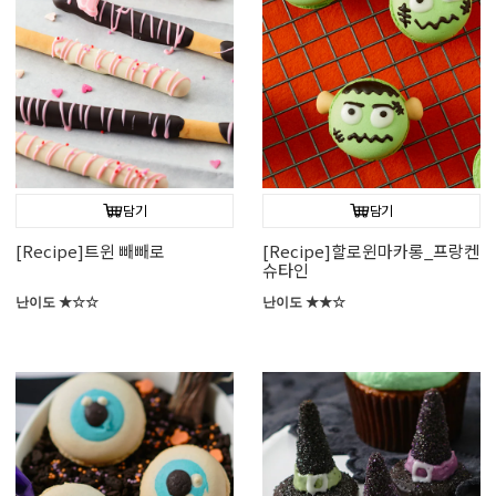
담기
담기
[Recipe]트윈 빼빼로
[Recipe]할로윈마카롱_프랑켄
슈타인
난이도 ★☆☆
난이도 ★★☆