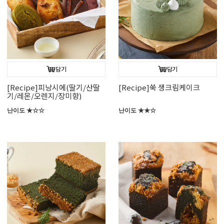
담기
담기
[Recipe]피낭시에(딸기/산딸
[Recipe]쑥 생크림케이크
기/레몬/오렌지/장미향)
난이도 ★☆☆
난이도 ★★☆