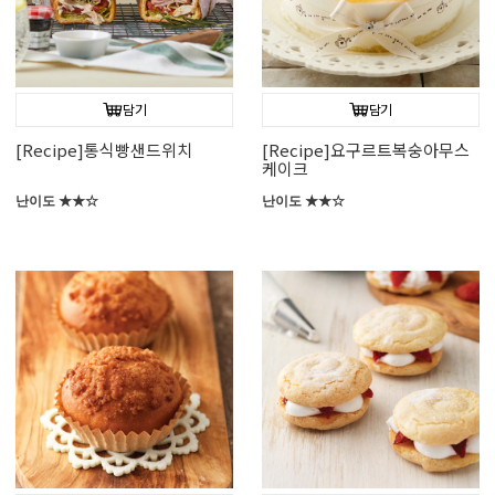
담기
담기
[Recipe]통식빵샌드위치
[Recipe]요구르트복숭아무스
케이크
난이도 ★★☆
난이도 ★★☆