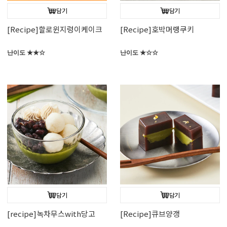
담기
담기
[Recipe]할로윈지렁이케이크
[Recipe]호박머랭쿠키
난이도 ★★☆
난이도 ★☆☆
담기
담기
[recipe]녹차무스with당고
[Recipe]큐브양갱