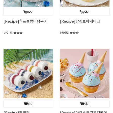
담기
담기
[Recipe]하프물범머랭쿠키
[Recipe]팝핑보바케이크
난이도 ★☆☆
난이도 ★☆☆
담기
담기
[Recipe]젤리팝
[Recipe]아이스크림콘컵케이