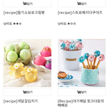
담기
담기
[recipe]딸기소보로크림빵
[recipe]스트로베리다쿠아즈
난이도 ★★☆
난이도 ★☆☆
담기
담기
[recipe]색달걀입히기
[Recipe]아기해달 핑크다람쥐
빼빼로