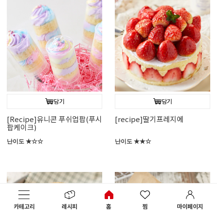
담기
담기
[Recipe]유니콘 푸쉬업팝(푸시
[recipe]딸기프레지에
팝케이크)
난이도 ★☆☆
난이도 ★★☆
카테고리
레시피
홈
찜
마이페이지