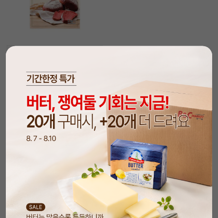
담기
홍국쌀가루(1kg/천연색소/레
드벨벳)
14%
46,900
원
55,000
원
1