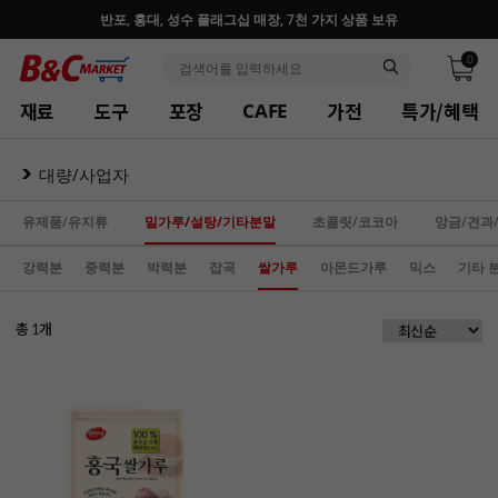
반포, 홍대, 성수 플래그십 매장, 7천 가지 상품 보유
0
재료
도구
포장
가전
특가/혜택
CAFE
대량/사업자
유제품/유지류
밀가루/설탕/기타분말
초콜릿/코코아
앙금/견과
강력분
중력분
박력분
잡곡
쌀가루
아몬드가루
믹스
기타 
총
개
1