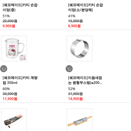
[쉐프메이드]키티 손잡
[쉐프메이드]키티 손잡
이망(중)
이망(소/분당체)
51%
41%
20,000원
15,000원
9,900원
8,900원
[쉐프메이드]키티 계량
[쉐프메이드]이음새없
컵 350ml
는 원형무스링(ø200*8
0)
60%
52%
30,000원
31,000원
11,900원
14,900원