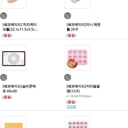
[쉐프메이드] 치즈케이
[쉐프메이드]미니 레몬
크틀(22.1x11.5x5.5c
틀 20구
m)
(품절)
(품절)
[쉐프메이드]실리콘매
[쉐프메이드]키티얼굴
트 60x40
팬(12구)
✔ 1구 약 6*5*(h)2cm
(품절)
(품절)