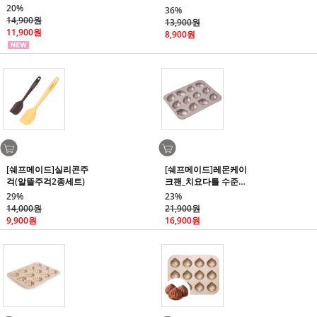
20%
36%
14,900원
13,900원
11,900원
8,900원
[쉐프메이드]실리콘주
[쉐프메이드]레몬케이
걱(알뜰주걱2종세트)
크팬_치요다틀 수준의
프리미엄 코팅
29%
23%
14,000원
21,900원
9,900원
16,900원