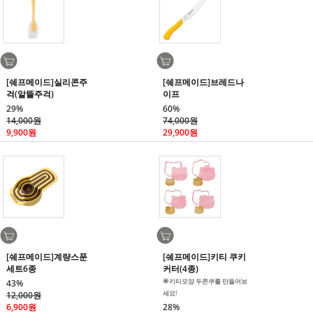
[쉐프메이드]실리콘주
[쉐프메이드]브레드나
걱(알뜰주걱)
이프
29%
60%
14,000원
74,000원
9,900원
29,900원
[쉐프메이드]계량스푼
[쉐프메이드]키티 쿠키
세트6종
커터(4종)
🌟키티모양 두쫀쿠를 만들어보
43%
세요!
12,000원
6,900원
28%