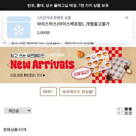
♥ 회원가입 특별혜택 (사업자 추가혜택) ♥
0
1시간이내 판매된 상품
아이스박스(아이스팩포함)_개별출고불가
재료
도구
포장
가전
특가/혜택
CAFE
2,000원
믿고 쓰는 쉐프메이드, 신상입고!
쉐프메이드 전상품!
NEW✨
쉐프메이드 전상품!
전체상품 63개