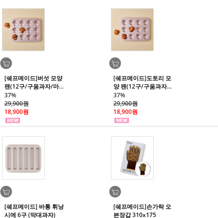
[쉐프메이드]버섯 모양
[쉐프메이드]도토리 모
팬(12구/구움과자/마
양 팬(12구/구움과자/
들렌)
마들렌)
37%
37%
29,900원
29,900원
18,900원
18,900원
[쉐프메이드] 바통 휘낭
[쉐프메이드]손가락 오
시에 6구 (막대과자)
븐장갑 310x175