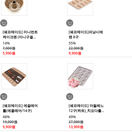
[쉐프메이드] 미니번트
[쉐프메이드]피낭시에
케이크팬 (미니구겔호
팬 8구
프틀)
14%
55%
7,000원
22,000원
5,990원
9,900원
[쉐프메이드] 에끌레어
[쉐프메이드] 마들레느
틀(에클레어/14구)
12구(하트)_치요다틀
수준의 프리미엄 코팅
48%
49%
19,000원
27,000원
9,900원
13,900원