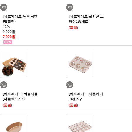
[쉐프메이드]높은 식힘
[쉐프메이드]실리콘 브
망(블랙)
러쉬2종세트
12%
(품절)
9,000원
7,900원
[쉐프메이드] 까눌레틀
[쉐프메이드]레몬케이
(까늘레/12구)
크팬 6구
(품절)
(품절)