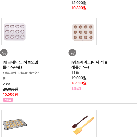
15,000원
10,800원
[쉐프메이드]하트모양
[쉐프메이드]미니 까눌
틀(12구/팬)
레틀(12구)
11%
♥️하트 모양 디저트를 위한 추천
19,000원
템
16,900원
23%
20,000원
15,500원