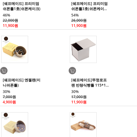
[쉐프메이드] 프리미엄
[쉐프메이드] 프리미엄
쉬폰틀1호(쉬폰케이크)
쉬폰틀3호(쉬폰케이
크/21cm)
46%
54%
22,000원
26,000원
11,900원
11,900원
[쉐프메이드] 엔젤팬(미
[쉐프메이드]뚜껑로프
니쉬폰틀)
팬 반량식빵틀 115*11
4*106
30%
30%
7,000원
17,000원
4,900원
11,900원