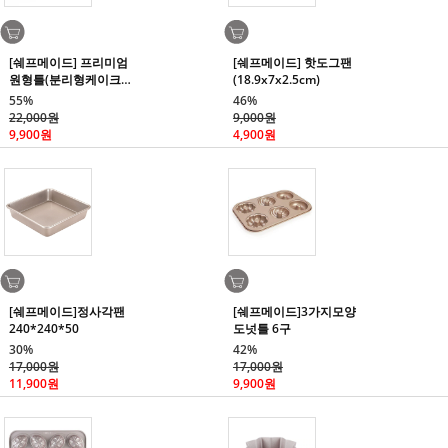
[쉐프메이드] 프리미엄
[쉐프메이드] 핫도그팬
원형틀(분리형케이크
(18.9x7x2.5cm)
틀/21cm)
55%
46%
22,000원
9,000원
9,900원
4,900원
[쉐프메이드]정사각팬
[쉐프메이드]3가지모양
240*240*50
도넛틀 6구
30%
42%
17,000원
17,000원
11,900원
9,900원