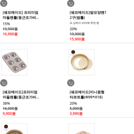
[쉐프메이드] 프리미엄
[쉐프메이드]밤모양팬1
마들렌틀(둥근조가비
2구(밤틀)
팬/12구)_치요다틀 수
🌰 상하이 버터떡 추천 팬
15%
준의 프리미엄 코팅
19,900원
20%
16,900원
19,900원
15,900원
[쉐프메이드]프리미엄
[쉐프메이드]미니원형
마들렌틀(둥근조가비
타르트틀(Φ99*H18)
팬/6구)_치요다틀 수준
38%
20%
의 프리미엄 코팅
16,000원
5,000원
9,900원
3,990원