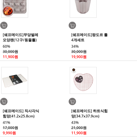
[쉐프메이드]무당벌레
[쉐프메이드]팡도르 틀
모양팬(12구/동물틀)
4개세트
60%
34%
30,000원
30,000원
11,900원
19,900원
[쉐프메이드] 직사각식
[쉐프메이드] 하트식힘
힘망(41.2x25.8cm)
망(34.7x37.9cm)
41%
43%
17,000원
21,000원
9,990원
11,900원