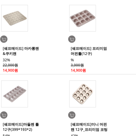
[쉐프메이드] 마카롱팬
[쉐프메이드] 프리미엄
&쿠키팬
머핀틀(12구)
32%
%
22,000원
3,000원
14,900원
14,900원
[쉐프메이드]마들렌 틀
[쉐프메이드]미니 머핀
12구(399*193*2)
팬 12구_프리미엄 코팅
54%
42%