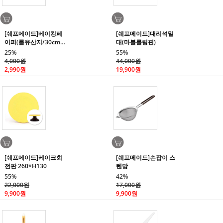
[쉐프메이드]베이킹페
[쉐프메이드]대리석밀
이퍼(롤유산지/30cmx
대(마블롤링핀)
5m)
25%
55%
4,000원
44,000원
2,990원
19,900원
[쉐프메이드]케이크회
[쉐프메이드]손잡이 스
전판 260*H130
텐망
55%
42%
22,000원
17,000원
9,900원
9,900원