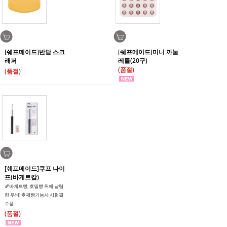
[쉐프메이드]반달 스크
[쉐프메이드]미니 까눌
래퍼
레틀(20구)
(품절)
(품절)
[쉐프메이드]쿠프 나이
프(바게트칼)
🥖바게트빵, 호밀빵 위에 날렵
한 무늬! 🌟제빵기능사 시험필
수품
(품절)