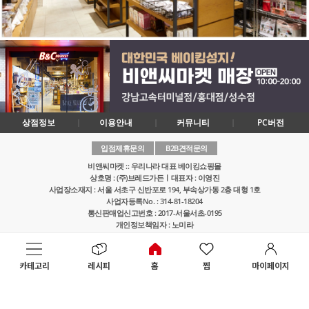
상점정보
이용안내
커뮤니티
PC버전
입점제휴문의
B2B견적문의
비앤씨마켓 :: 우리나라 대표 베이킹쇼핑몰
상호명 : (주)브레드가든ㅣ대표자 : 이영진
사업장소재지 : 서울 서초구 신반포로 194, 부속상가동 2층 대형 1호
사업자등록No. : 314-81-18204
통신판매업신고번호 : 2017-서울서초-0195
개인정보책임자 : 노미라
고객센터 : 1644-0935ㅣ메일 : help@breadgarden.co.kr
Copyright 1995~2016 Bread Garden Co., Ltd All right Reserved.
카테고리
레시피
홈
찜
마이페이지