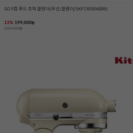
GO 5컵 푸드 초퍼 블렌더(무선/블랜더/5KFCR500ABM)
13%
199,000
원
229,000
원