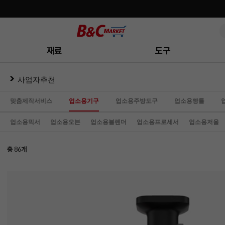
반포, 홍대, 성수 플래그십 매장, 7천 가지 상품 보유
재료
도구
사업자추천
맞춤제작서비스
업소용기구
업소용주방도구
업소용빵틀
업소용믹서
업소용오븐
업소용블렌더
업소용프로세서
업소용저울
총
개
86