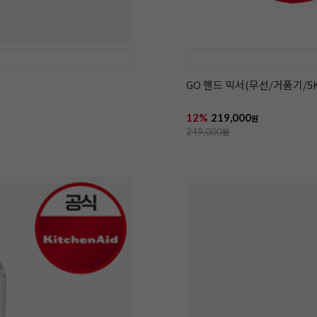
GO 핸드 믹서(무선/거품기/5K
12%
219,000
원
249,000
원