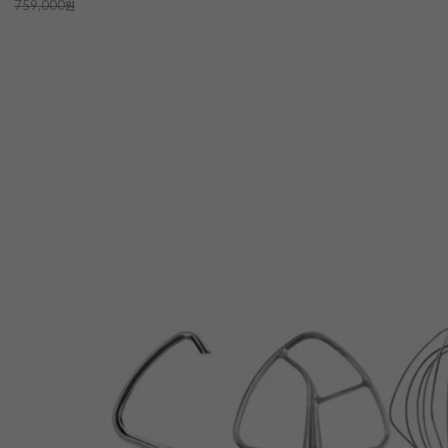
759,000
원