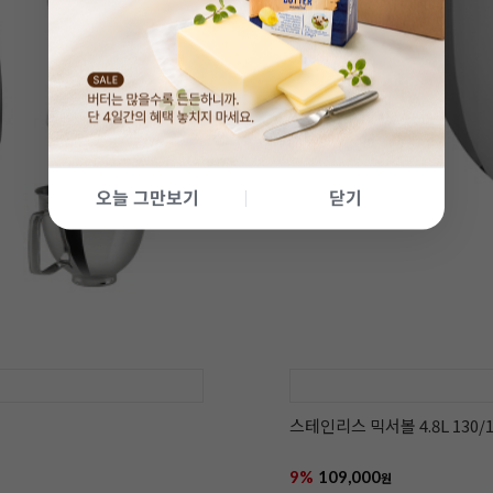
오늘 그만보기
닫기
스테인리스 믹서볼 4.8L 130/
9%
109,000
원