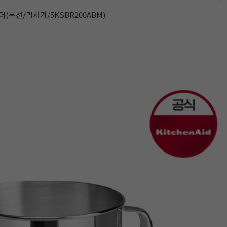
더(무선/믹서기/5KSBR200ABM)