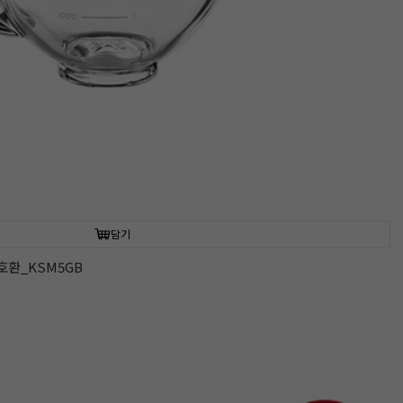
담기
호환_KSM5GB