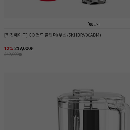
담기
[키친에이드] GO 핸드 블렌더(무선/5KHBRV00ABM)
12%
219,000
원
249,000
원