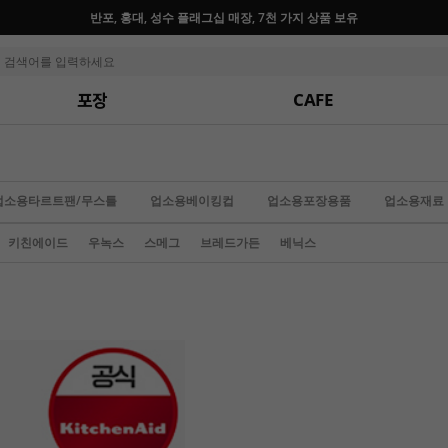
포장
CAFE
업소용타르트팬/무스틀
업소용베이킹컵
업소용포장용품
업소용재료
키친에이드
우녹스
스메그
브레드가든
베닉스