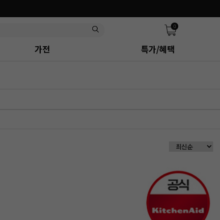
0
가전
특가/혜택