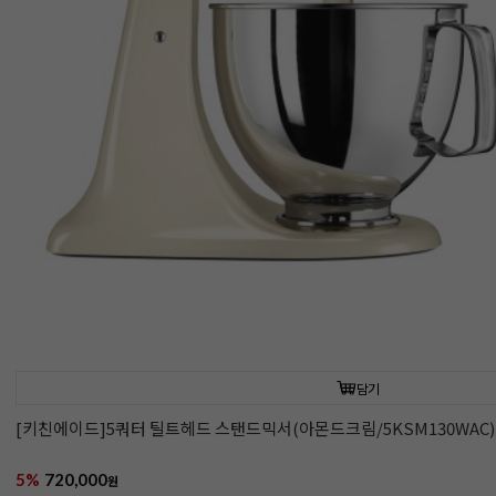
담기
[키친에이드]5쿼터 틸트헤드 스탠드믹서(아몬드크림/5KSM130WAC)
5%
720,000
원