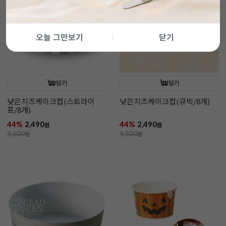
오늘 그만보기
닫기
담기
담기
낮은치즈케이크컵(스트라이
낮은치즈케이크컵(큐빅/8개)
프/8개)
44%
2,490
44%
2,490
원
원
4,500
원
4,500
원