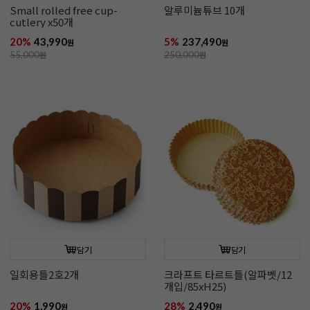
Small rolled free cup-
알루미늄튜브 10개
cutlery x50개
20%
43,990
5%
237,490
원
원
55,000
원
250,000
원
담기
담기
일회용틀2호2개
크라프트 타르트틀(알파벳/12
개입/85xH25)
20%
1,990
28%
2,490
원
원