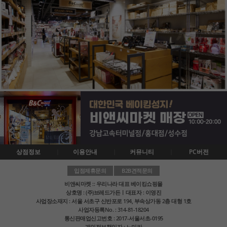
상점정보
이용안내
커뮤니티
PC버전
입점제휴문의
B2B견적문의
비앤씨마켓 :: 우리나라 대표 베이킹쇼핑몰
상호명 : (주)브레드가든ㅣ대표자 : 이영진
사업장소재지 : 서울 서초구 신반포로 194, 부속상가동 2층 대형 1호
사업자등록No. : 314-81-18204
통신판매업신고번호 : 2017-서울서초-0195
개인정보책임자 : 노미라