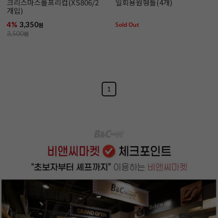
크리스마스롤프리컵(XS806/2
일회용원형틀(4개)
개입)
4%
3,350
Sold Out
원
3,500
원
1