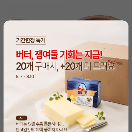
담기
담기
원형베이킹컵(하우스/중/8개)
원형베이킹컵90*H25(8개입)
34%
2,490
28%
2,490
원
원
3,800
원
3,500
원