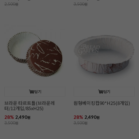
2,500
원
3,500
원
담기
담기
브라운 타르트틀(브라운레
원형베이킹컵90*H25(8개입)
터/12개입/85xH25)
28%
2,490
28%
2,490
원
원
3,500
원
3,500
원