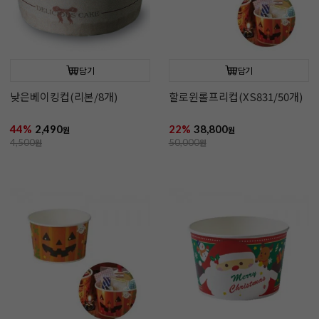
담기
담기
낮은베이킹컵(리본/8개)
할로윈롤프리컵(XS831/50개)
44%
2,490
22%
38,800
원
원
4,500
원
50,000
원