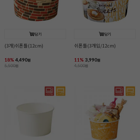
담기
담기
(3개)쉬폰틀(12cm)
쉬폰틀(3개입/12cm)
18%
4,490
11%
3,990
원
원
5,500
원
4,500
원