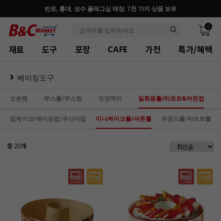
♥ 회원가입 특별혜택 (사업자 추가혜택) ♥
0
재료
도구
포장
가전
특가/혜택
CAFE
베이킹도구
오븐팬
무스틀/무스링
모양깍지
일회용틀/타르트&머핀컵
컵케이크/베이킹컵/유산지컵
미니케이크틀/쉬폰틀
파운드틀/타르트틀
총
개
20