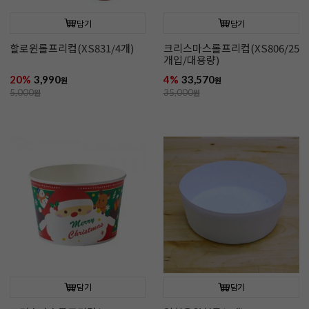
담기
담기
할로윈롤프리컵(XS831/4개)
크리스마스롤프리컵(XS806/25
개입/대용량)
20%
3,990
4%
33,570
원
원
5,000
원
35,000
원
담기
담기