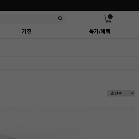
0
가전
특가/혜택