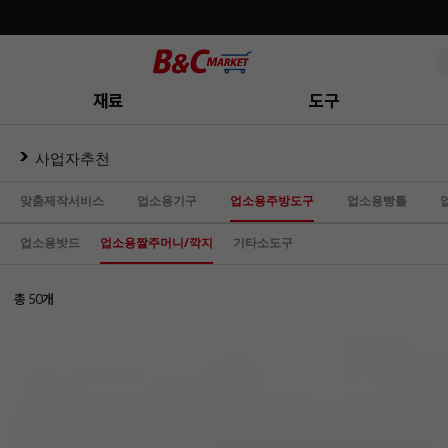
재료
도구
사업자추천
맞춤제작서비스
업소용기구
업소용주방도구
업소용빵틀
업소용밧드
업소용짤주머니/깍지
기타소도구
총
개
50