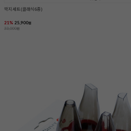
깍지세트(클래식6종)
21%
25,900
원
33,000
원