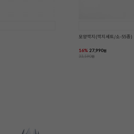
모양깍지(깍지세트/소-55종)
16%
27,990
원
33,590
원