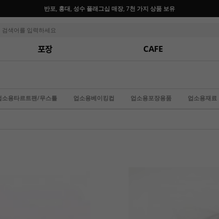
반포, 홍대, 성수 플래그십 매장, 7천 가지 상품 보유
포장
CAFE
업소용타르트팬/무스틀
업소용베이킹컵
업소용포장용품
업소용재료