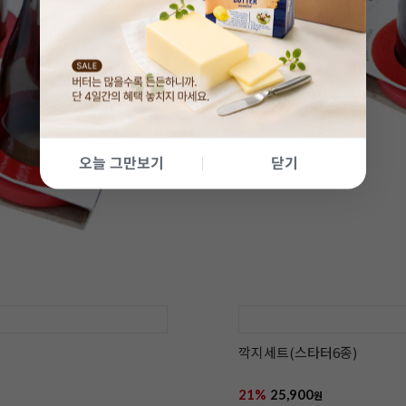
오늘 그만보기
닫기
깍지세트(스타터6종)
21%
25,900
원