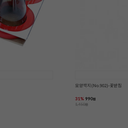
모양깍지(No.902)-꽃받침
31%
990
원
1,450
원