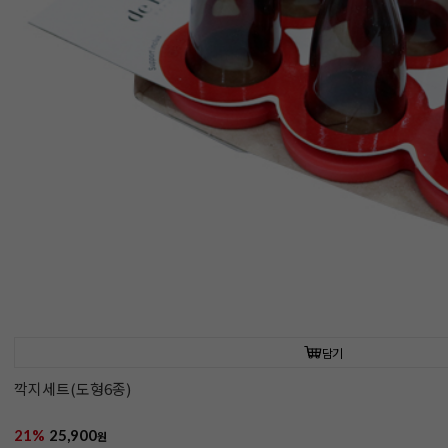
담기
깍지세트(도형6종)
21%
25,900
원