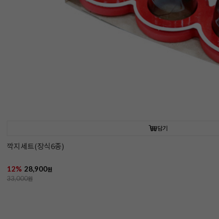
담기
깍지세트(장식6종)
12%
28,900
원
33,000
원