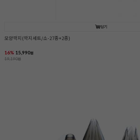
담기
모양깍지(깍지세트/소-27종+2종)
16%
15,990
원
19,190
원