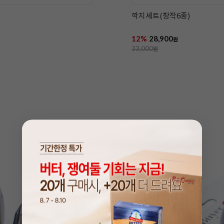
깍지세트(창작6종)
12%
28,900
원
33,000
원