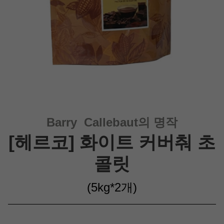
Barry Callebaut의 명작
[헤르코]
화이트 커버춰 초
콜릿
(5kg*2개
)