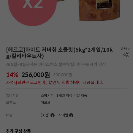
[헤르코]화이트 커버춰 초콜릿(5kg*2개입/10k
g/칼리바우트사)
🧊 5월~9월까지는 아이스박스 필수💡칼리바우트사의 명작
14%
256,000
원
300,000원
사업자회원은 로그인 후, 할인 및 적립 혜택이 제공됩니다.
특이사항
소비기한 : 1개월 이상 남은 제품
브랜드
헤르코
배송
(조건)
지역별
추가 구성 상품