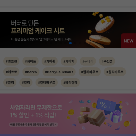
#초콜릿
#화이트
#커버춰
#커버처
#두바이
#촉컨셉
#헤르코
#herco
#BarryCallebaut
#깔리바우트
#칼리바우트
#깔리
#칼리
#칼레바우트
#바리칼레