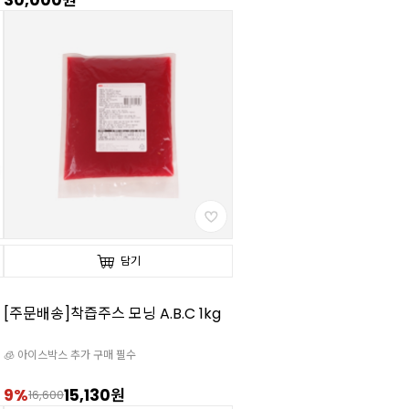
30,000원
담기
[주문배송]착즙주스 모닝 A.B.C 1kg
🧊 아이스박스 추가 구매 필수
9%
15,130원
16,600