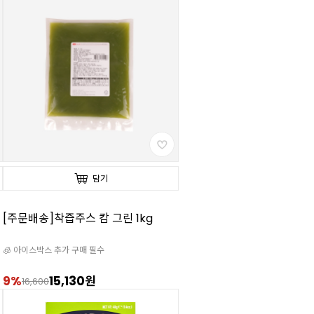
담기
[주문배송]착즙주스 캄 그린 1kg
🧊 아이스박스 추가 구매 필수
9%
15,130원
16,600