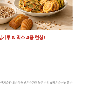
밀가루 & 믹스 4종 런칭!
잘되는 카페의 선
라떼부터 스무디까지! 한
인기순
판매순
가격낮은순
가격높은순
리뷰많은순
신상품순