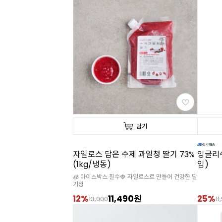
담기
자일로스 담은 수제 과일청 딸기 73%
잉글리쉬
(1kg/냉동)
입)
🧊 아이스박스 필수🍓 자일로스로 만들어 건강한 딸
기청
12%
11,490원
25%
13,000
11