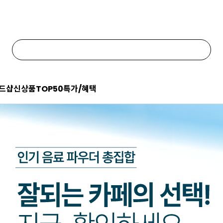
드샵
신상품
TOP50
특가/혜택