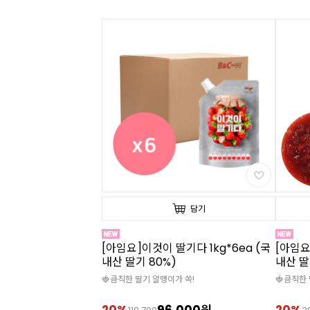
담기
[아임요]이것이 딸기다 1kg*6ea (국
[아임요
내산 딸기 80%)
내산 딸
🍓큼직한 딸기 알맹이가 쏙!
🍓큼직한