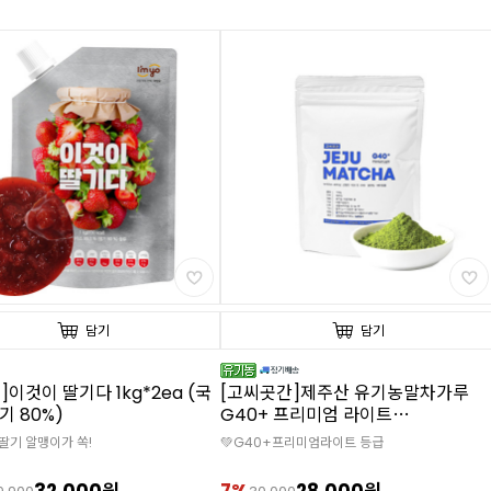
담기
담기
]이것이 딸기다 1kg*2ea (국
[고씨곳간]제주산 유기농말차가루
기 80%)
G40+ 프리미엄 라이트
(100%/100g)
 딸기 알맹이가 쏙!
💚G40+프리미엄라이트 등급