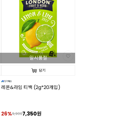
일시품절
담기
레몬&라임 티백 (2g*20개입)
26%
7,350원
9,900