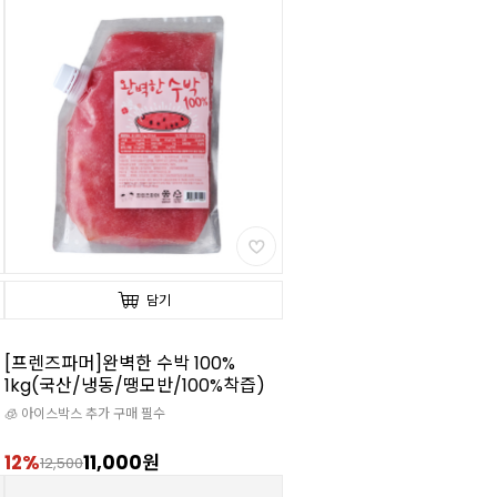
담기
[프렌즈파머]완벽한 수박 100%
1kg(국산/냉동/땡모반/100%착즙)
🧊 아이스박스 추가 구매 필수
12%
11,000원
12,500