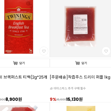
담기
담기
 브랙퍼스트 티백(2g*25개
[주문배송]착즙주스 드리미 퍼플 1kg
🧊 아이스박스 추가 구매 필수
8,900원
9%
15,130원
,900
16,600