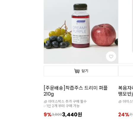
담기
[주문배송]착즙주스 드리미 퍼플
복음자리
210g
땡모반/
🧊 아이스박스 추가 구매 필수
🧊 아이
✅1인 2개 부터 구매 가능
9%
3,440원
24%
3,800
7,