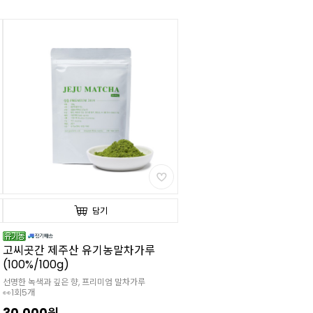
담기
고씨곳간 제주산 유기농말차가루
(100%/100g)
선명한 녹색과 깊은 향, 프리미엄 말차가루
👀1회5개