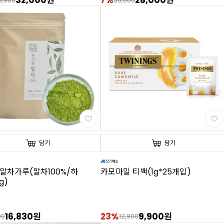
32,000원
7%
28,000원
9,900
30,000
담기
담기
말차가루(말차100%/하
카모마일 티백(1g*25개입)
g)
16,830원
23%
9,900원
00
12,900