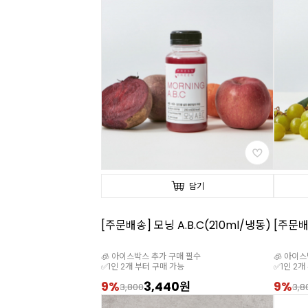
담기
[주문배송] 모닝 A.B.C(210ml/냉동)
[주문배
🧊 아이스박스 추가 구매 필수
🧊 아이
✅1인 2개 부터 구매 가능
✅1인 2개
9%
3,440원
9%
3,800
3,8