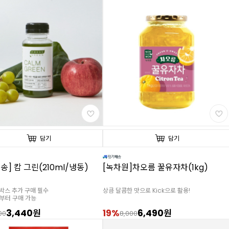
담기
담기
송] 캄 그린(210ml/냉동)
[녹차원]차오름 꿀유자차(1kg)
스박스 추가 구매 필수
상큼 달콤한 맛으로 Kick으로 활용!
 부터 구매 가능
3,440원
19%
6,490원
00
8,000