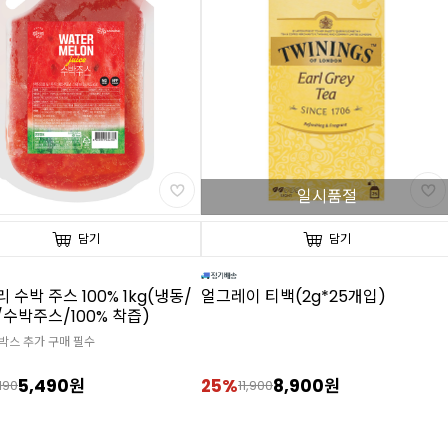
일시품절
담기
담기
 수박 주스 100% 1kg(냉동/
얼그레이 티백(2g*25개입)
수박주스/100% 착즙)
스박스 추가 구매 필수
5,490원
25%
8,900원
190
11,900