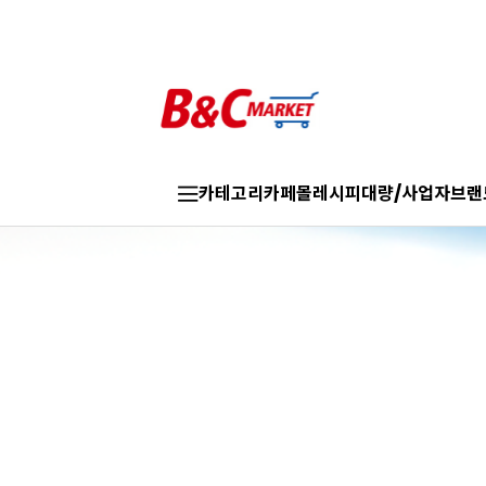
카테고리
카페몰
레시피
대량/사업자
브랜