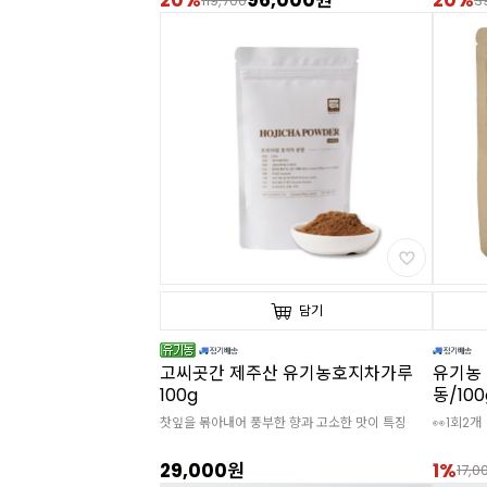
20%
96,000원
20%
119,700
3
담기
고씨곳간 제주산 유기농호지차가루
유기농 
100g
동/100
찻잎을 볶아내어 풍부한 향과 고소한 맛이 특징
👀1회2개
29,000원
1%
17,0