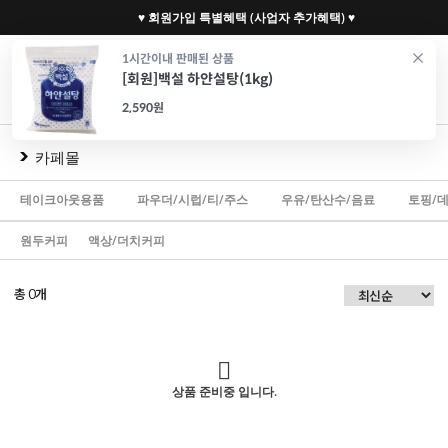
♥ 회원가입 특별혜택 (사업자 추가혜택) ♥
0
1시간이내 판매된 상품
[회원]백설 하얀설탕(1kg)
재료
도구
포장
가전
특가/혜택
CAFE
2,590원
카페몰
테이크아웃용품
파우더/시럽/티/주스
우유/탄산수/음료
토핑/
원두커피
액상/더치커피
총
개
0
상품 준비중 입니다.