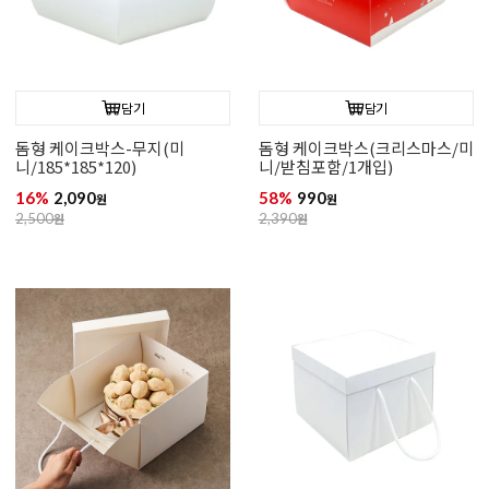
담기
담기
돔형 케이크박스-무지(미
돔형 케이크박스(크리스마스/미
니/185*185*120)
니/받침포함/1개입)
16%
2,090
58%
990
원
원
2,500
원
2,390
원