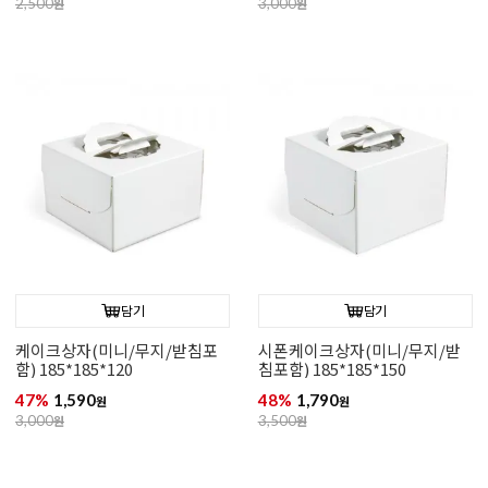
2,500
원
3,000
원
담기
담기
케이크상자(미니/무지/받침포
시폰케이크상자(미니/무지/받
함) 185*185*120
침포함) 185*185*150
47%
1,590
48%
1,790
원
원
3,000
원
3,500
원