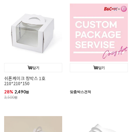
담기
담기
쉬폰케이크 창박스 1호
210*210*150
28%
2,490
맞춤박스견적
원
3,500
원