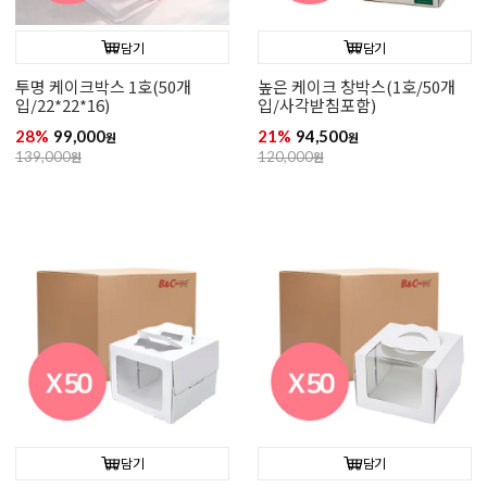
담기
담기
투명 케이크박스 1호(50개
높은 케이크 창박스(1호/50개
입/22*22*16)
입/사각받침포함)
28%
99,000
21%
94,500
원
원
139,000
원
120,000
원
담기
담기