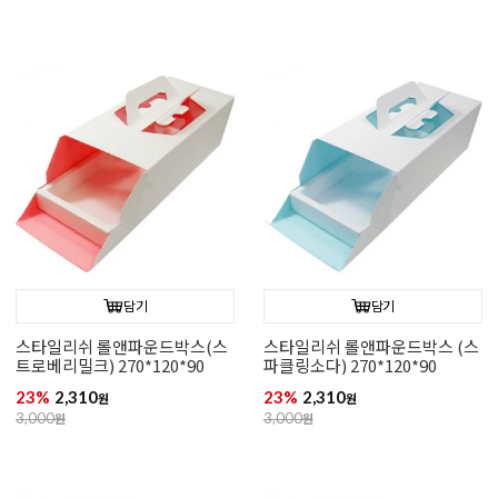
담기
담기
스타일리쉬 롤앤파운드박스(스
스타일리쉬 롤앤파운드박스 (스
트로베리밀크) 270*120*90
파클링소다) 270*120*90
23%
2,310
23%
2,310
원
원
3,000
원
3,000
원