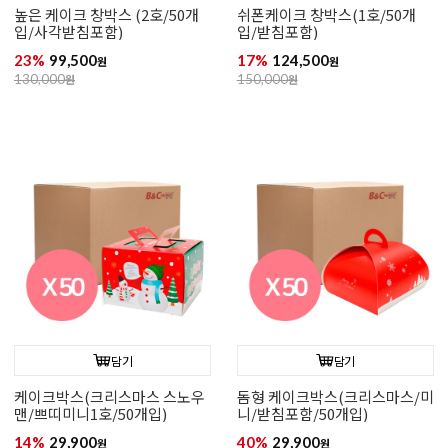
높은 케이크 창박스 (2호/50개
쉬폰케이크 창박스(1호/50개
입/사각받침포함)
입/받침포함)
23%
99,500
17%
124,500
원
원
130,000
원
150,000
원
담기
담기
케이크박스(크리스마스 스노우
돔형 케이크박스(크리스마스/미
맨/쁘띠미니1호/50개입)
니/받침포함/50개입)
14%
29,900
40%
29,900
원
원