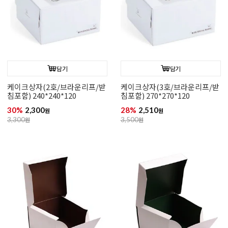
담기
담기
케이크상자(2호/브라운리프/받
케이크상자(3호/브라운리프/받
침포함) 240*240*120
침포함) 270*270*120
30%
2,300
28%
2,510
원
원
3,300
원
3,500
원