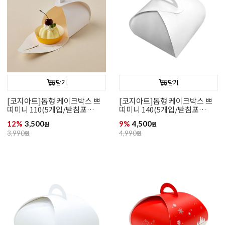
담기
담기
[코지아트]돔형 케이크박스 쁘
[코지아트]돔형 케이크박스 쁘
띠미니 110(5개입/받침포
띠미니 140(5개입/받침포
함/110*110*80)
함/140*140*100)
12%
3,500
9%
4,500
원
원
3,990
원
4,990
원