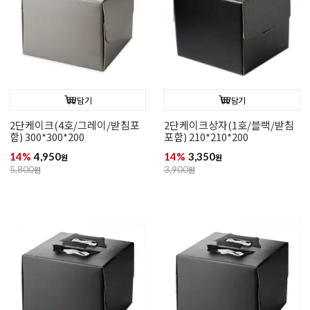
담기
담기
2단케이크(4호/그레이/받침포
2단케이크상자(1호/블랙/받침
함) 300*300*200
포함) 210*210*200
14%
4,950
14%
3,350
원
원
5,800
원
3,900
원