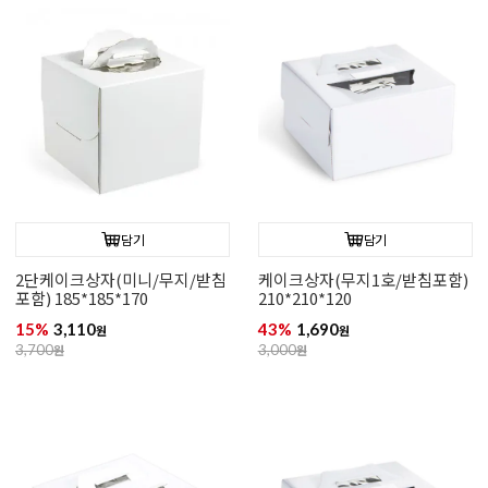
담기
담기
2단케이크상자(미니/무지/받침
케이크상자(무지1호/받침포함)
포함) 185*185*170
210*210*120
15%
3,110
43%
1,690
원
원
3,700
원
3,000
원