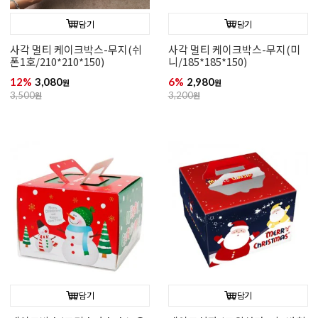
담기
담기
사각 멀티 케이크박스-무지(쉬
사각 멀티 케이크박스-무지(미
폰1호/210*210*150)
니/185*185*150)
12%
3,080
6%
2,980
원
원
3,500
원
3,200
원
담기
담기