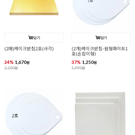
담기
담기
(2매)케이크받침2호(사각)
(2개)케이크받침-원형화이트1
호(손잡이형)
24%
1,670
37%
1,250
원
원
2,200
원
1,990
원