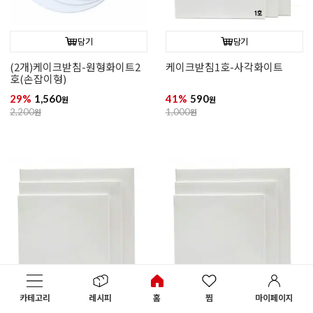
담기
담기
(2개)케이크받침-원형화이트2
케이크받침1호-사각화이트
호(손잡이형)
29%
1,560
41%
590
원
원
2,200
원
1,000
원
카테고리
레시피
홈
찜
마이페이지
담기
담기