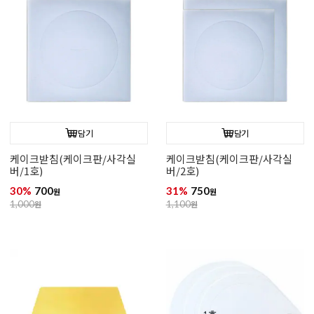
담기
담기
케이크받침(케이크판/사각실
케이크받침(케이크판/사각실
버/1호)
버/2호)
30%
700
31%
750
원
원
1,000
원
1,100
원