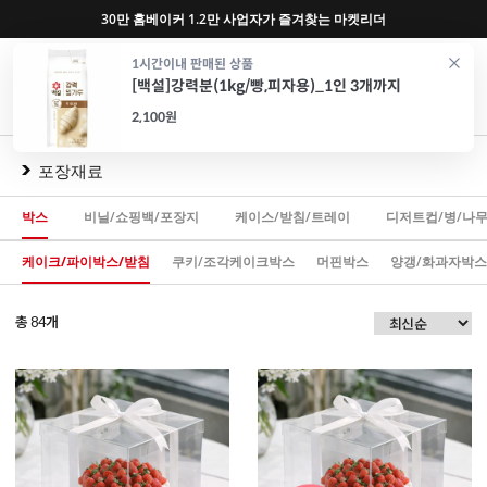
30만 홈베이커 1.2만 사업자가 즐겨찾는 마켓리더
0
1시간이내 판매된 상품
[백설]강력분(1kg/빵,피자용)_1인 3개까지
재료
도구
포장
가전
특가/혜택
CAFE
2,100원
포장재료
박스
비닐/쇼핑백/포장지
케이스/받침/트레이
디저트컵/병/나
케이크/파이박스/받침
쿠키/조각케이크박스
머핀박스
양갱/화과자박스
총
개
84