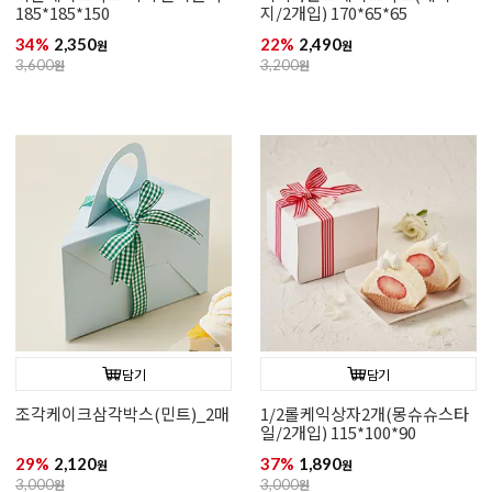
185*185*150
지/2개입) 170*65*65
34%
2,350
22%
2,490
원
원
3,600
원
3,200
원
담기
담기
조각케이크삼각박스(민트)_2매
1/2롤케익상자2개(몽슈슈스타
일/2개입) 115*100*90
29%
2,120
37%
1,890
원
원
3,000
원
3,000
원