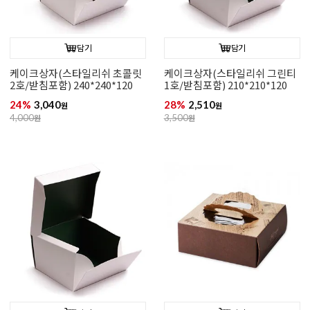
담기
담기
케이크상자(스타일리쉬 초콜릿
케이크상자(스타일리쉬 그린티
2호/받침포함) 240*240*120
1호/받침포함) 210*210*120
24%
3,040
28%
2,510
원
원
4,000
원
3,500
원