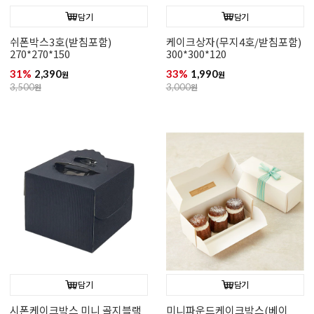
담기
담기
쉬폰박스3호(받침포함)
케이크상자(무지4호/받침포함)
270*270*150
300*300*120
31%
2,390
33%
1,990
원
원
3,500
원
3,000
원
담기
담기
시폰케이크박스 미니 골지블랙
미니파운드케이크박스(베이