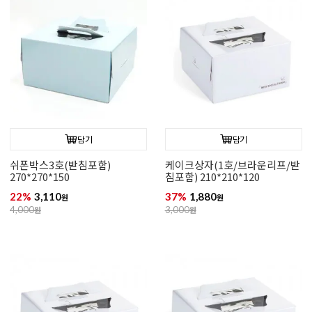
담기
담기
쉬폰박스3호(받침포함)
케이크상자(1호/브라운리프/받
270*270*150
침포함) 210*210*120
22%
3,110
37%
1,880
원
원
4,000
원
3,000
원