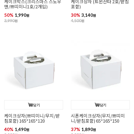
케이크박스(크리스마스 스노우
케이크상자 (트윈산타 2호/받침
맨/쁘띠미니1호/2개입)
포함)
50%
1,990
30%
3,140
원
원
3,990
원
4,500
원
담기
담기
케이크상자(쁘띠미니/무지/받
시폰케이크상자(무지/쁘띠미
침포함) 165*165*120
니/받침포함) 65*165*150
40%
1,490
37%
1,890
원
원