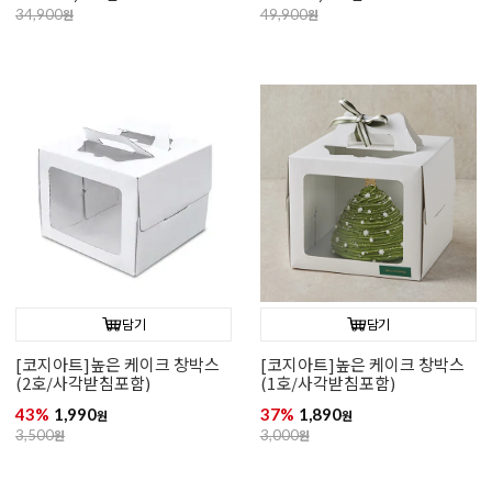
34,900
원
49,900
원
담기
담기
[코지아트]높은 케이크 창박스
[코지아트]높은 케이크 창박스
(2호/사각받침포함)
(1호/사각받침포함)
43%
1,990
37%
1,890
원
원
3,500
원
3,000
원