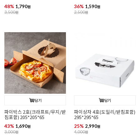
48%
1,790
36%
1,590
원
원
3,500
원
2,500
원
담기
담기
파이박스 2호(크라프트/무지/받
파이상자 4호(도일리/받침포함)
침포함) 205*205*65
295*295*65
43%
1,690
25%
2,990
원
원
3,000
원
4,000
원