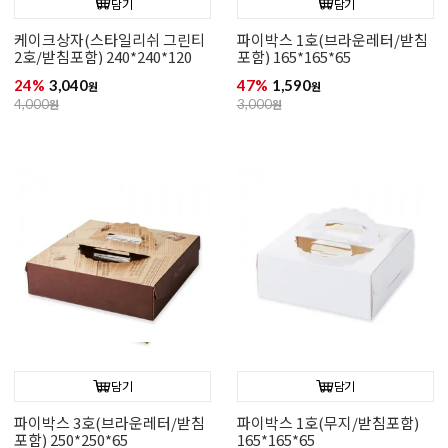
담기
담기
케이크상자(스타일리쉬 그린티
파이박스 1호(브라운레터/받침
2호/받침포함) 240*240*120
포함) 165*165*65
24%
3,040
47%
1,590
원
원
4,000
원
3,000
원
담기
담기
파이박스 3호(브라운레터/받침
파이박스 1호(무지/받침포함)
포함) 250*250*65
165*165*65