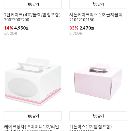
담기
담기
2단케이크(4호/블랙/받침포함)
시폰케이크박스 1호 골지블랙
300*300*200
210*210*150
14%
4,950
33%
2,470
원
원
5,800
원
3,700
원
담기
담기
케이크상자(쁘띠미니1호/리얼
쉬폰박스1호(받침포함)