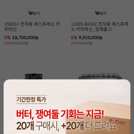
담기
담기
1500S+ 전자동 에스프레소 커
1100S BASIC 전자동 에스프레
피머신
소 커피머신_업체출고
5%
18,700,000
5%
9,350,000
원
원
19,890,000
원
9,899,000
원
담기
담기