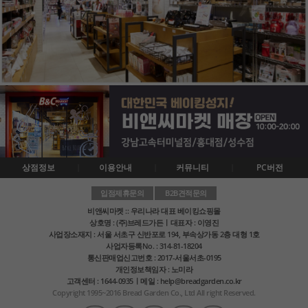
상점정보
이용안내
커뮤니티
PC버전
입점제휴문의
B2B견적문의
비앤씨마켓 :: 우리나라 대표 베이킹쇼핑몰
상호명 : (주)브레드가든ㅣ대표자 : 이영진
사업장소재지 : 서울 서초구 신반포로 194, 부속상가동 2층 대형 1호
사업자등록No. : 314-81-18204
통신판매업신고번호 : 2017-서울서초-0195
개인정보책임자 : 노미라
고객센터 : 1644-0935ㅣ메일 : help@breadgarden.co.kr
Copyright 1995~2016 Bread Garden Co., Ltd All right Reserved.