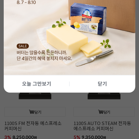
1300S 전자동 에스프레소 커피
에스프레소 업소용 전자동 커피
머신
머신
9%
13,200,000
15%
25,300,000
원
원
14,590,000
원
29,900,000
원
오늘 그만보기
닫기
담기
담기
1100S FM 전자동 에스프레소
1100S AUTO STEAM 전자동
커피머신
에스프레소 커피머신
3%
8,250,000
5%
9,350,000
원
원