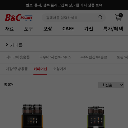
반포, 홍대, 성수 플래그십 매장, 7천 가지 상품 보유
0
재료
도구
포장
가전
특가/혜택
CAFE
카페몰
테이크아웃용품
파우더/시럽/티/주스
우유/탄산수/음료
토핑/
매장/주방용품
커피머신
소형기계
총
개
8