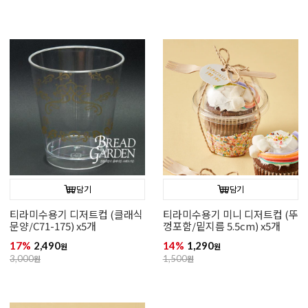
담기
담기
티라미수용기 디저트컵 (클래식
티라미수용기 미니 디저트컵 (뚜
문양/C71-175) x5개
껑포함/밑지름 5.5cm) x5개
17%
2,490
14%
1,290
원
원
3,000
원
1,500
원