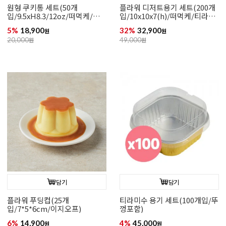
원형 쿠키통 세트(50개
플라워 디저트용기 세트(200개
입/9.5xH8.3/12oz/떠먹케/구
입/10x10x7(h)/떠먹케/티라미
디백)
수)
5%
18,900
32%
32,900
원
원
20,000
원
49,000
원
담기
담기
플라워 푸딩컵(25개
티라미수 용기 세트(100개입/뚜
입/7*5*6cm/이지오프)
껑포함)
6%
14,900
4%
45,000
원
원