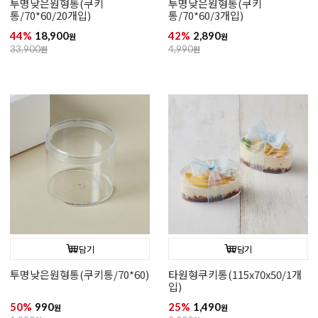
투명낮은원형통(쿠키
투명낮은원형통(쿠키
통/70*60/20개입)
통/70*60/3개입)
44%
18,900
42%
2,890
원
원
33,900
원
4,990
원
담기
담기
투명낮은원형통(쿠키통/70*60)
타원형쿠키통(115x70x50/1개
입)
50%
990
25%
1,490
원
원