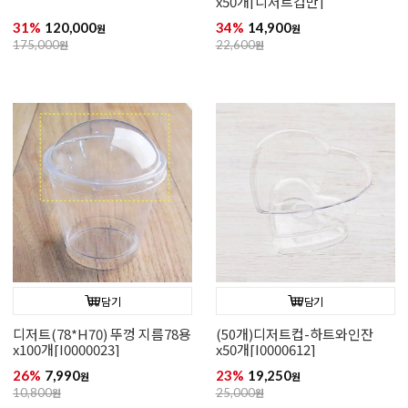
x50개[디저트컵만]
31%
120,000
34%
14,900
원
원
175,000
원
22,600
원
담기
담기
디저트(78*H70) 뚜껑 지름78용
(50개)디저트컵-하트와인잔
x100개[I0000023]
x50개[I0000612]
26%
7,990
23%
19,250
원
원
10,800
원
25,000
원