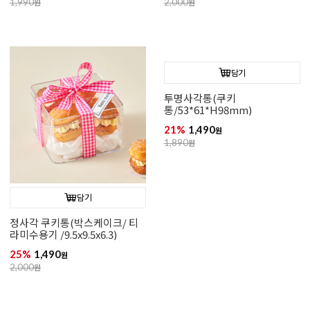
1,990
원
2,000
원
담기
투명사각통(쿠키
통/53*61*H98mm)
21%
1,490
원
1,890
원
담기
정사각 쿠키통(박스케이크/ 티
라미수용기 /9.5x9.5x6.3)
25%
1,490
원
2,000
원