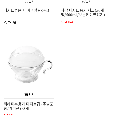
담기
담기
디저트컵용-티어뚜껑H8950
사각 디저트용기 세트(50개
입/400ml/보틀케이크용기)
2,990
Sold Out
원
담기
티라미수용기 디저트컵 (뚜껑포
함/커피잔) x3개