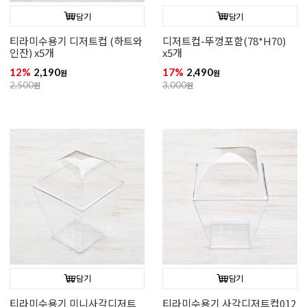
담기
담기
티라미수용기 디저트컵 (하트와
디저트컵-뚜껑포함(78*H70)
인잔) x5개
x5개
12%
2,190
17%
2,490
원
원
2,500
원
3,000
원
담기
담기
티라미수용기 미니사각디저트
티라미수용기 사각디저트컵012