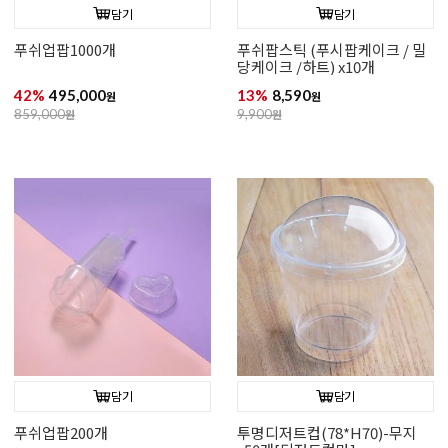
담기
담기
푸쉬업팝1000개
푸쉬팝스틱 (푸시팝케이크 / 밀
당케이크 /하트) x10개
42%
495,000
13%
8,590
원
원
859,000
원
9,900
원
담기
담기
푸쉬업팝200개
투명디저트컵(78*H70)-무지