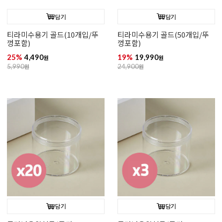
담기
담기
티라미수용기 골드(10개입/뚜
티라미수용기 골드(50개입/뚜
껑포함)
껑포함)
25%
4,490
19%
19,990
원
원
5,990
원
24,900
원
담기
담기