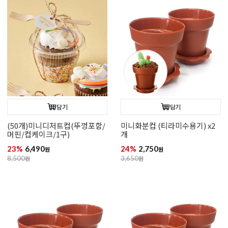
담기
담기
(50개)미니디저트컵(뚜껑포함/
미니화분컵 (티라미수용기) x2
머핀/컵케이크/1구)
개
23%
6,490
24%
2,750
원
원
8,500
원
3,650
원