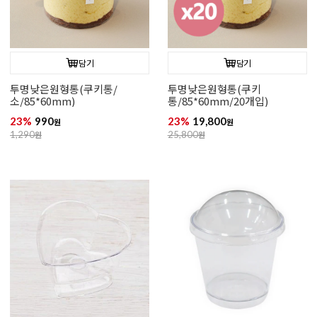
담기
담기
투명낮은원형통(쿠키통/
투명낮은원형통(쿠키
소/85*60mm)
통/85*60mm/20개입)
23%
990
23%
19,800
원
원
1,290
원
25,800
원