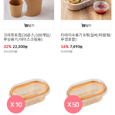
담기
담기
크라프트컵(16온스/100개입/
티라미수용기 8개(실버/타원형/
푸딩용기/아이스크림용)
뚜껑포함)
32%
22,300
16%
7,490
원
원
33,000
원
9,000
원