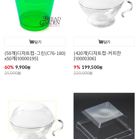
담기
담기
(50개)디저트컵-그린(C76-180)
(420개)디저트컵-커피잔
x50개[I0000195]
[I0000306]
60%
9,900
9%
199,500
원
원
25,000
원
220,000
원