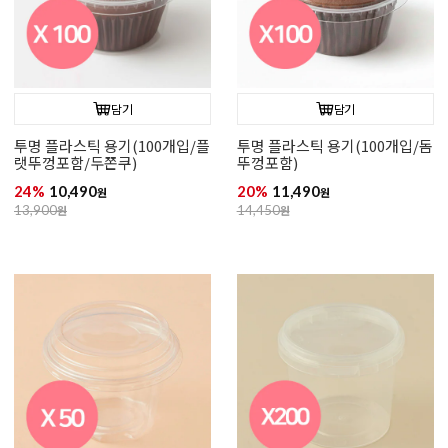
담기
담기
투명 플라스틱 용기(100개입/플
투명 플라스틱 용기(100개입/돔
랫뚜껑포함/두쫀쿠)
뚜껑포함)
24%
10,490
20%
11,490
원
원
13,900
원
14,450
원