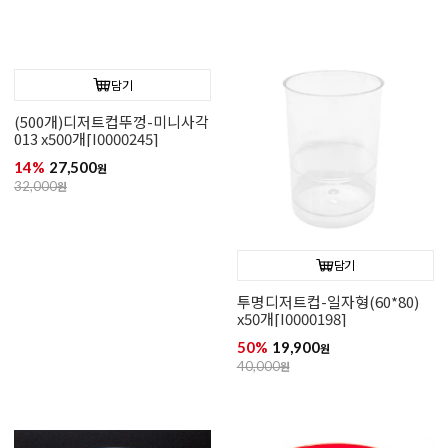
담기
(500개)디저트컵뚜껑-미니사각
013 x500개[I0000245]
14%
27,500
원
32,000
원
담기
투명디저트컵-일자형(60*80)
x50개[I0000198]
50%
19,900
원
40,000
원