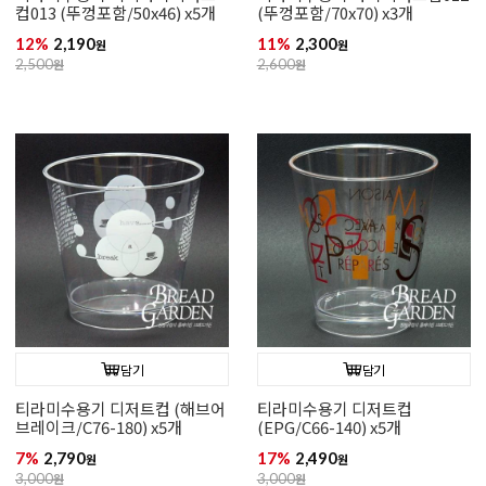
컵013 (뚜껑포함/50x46) x5개
(뚜껑포함/70x70) x3개
12%
2,190
11%
2,300
원
원
2,500
원
2,600
원
담기
담기
티라미수용기 디저트컵 (해브어
티라미수용기 디저트컵
브레이크/C76-180) x5개
(EPG/C66-140) x5개
7%
2,790
17%
2,490
원
원
3,000
원
3,000
원