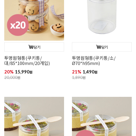
담기
담기
투명원형통(쿠키통/
투명원형통(쿠키통/소/
대/85*100mm/20개입)
Ø70*h95mm)
20%
15,990
21%
1,490
원
원
20,000
원
1,890
원