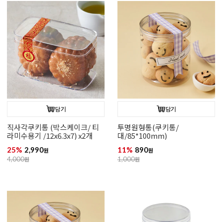
담기
담기
직사각쿠키통 (박스케이크/ 티
투명원형통(쿠키통/
라미수용기 /12x6.3x7) x2개
대/85*100mm)
25%
2,990
11%
890
원
원
4,000
원
1,000
원