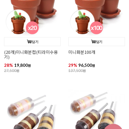
담기
담기
(20개)미니화분컵(티라미수용
미니화분100개
기)
28%
19,800
29%
96,500
원
원
27,500
원
137,500
원