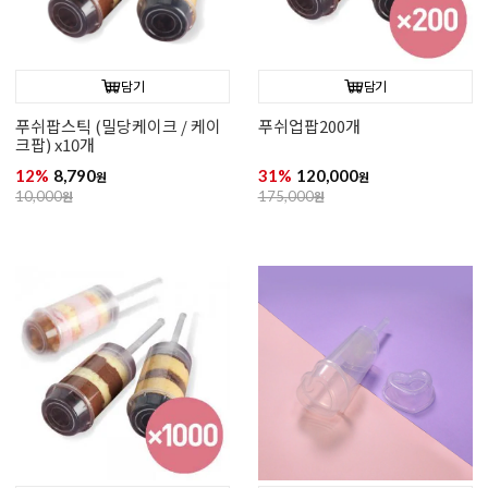
담기
담기
푸쉬팝스틱 (밀당케이크 / 케이
푸쉬업팝200개
크팝) x10개
12%
8,790
31%
120,000
원
원
10,000
원
175,000
원