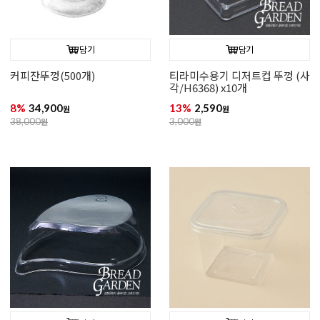
담기
담기
커피잔뚜껑(500개)
티라미수용기 디저트컵 뚜껑 (사
각/H6368) x10개
8%
34,900
13%
2,590
원
원
38,000
원
3,000
원