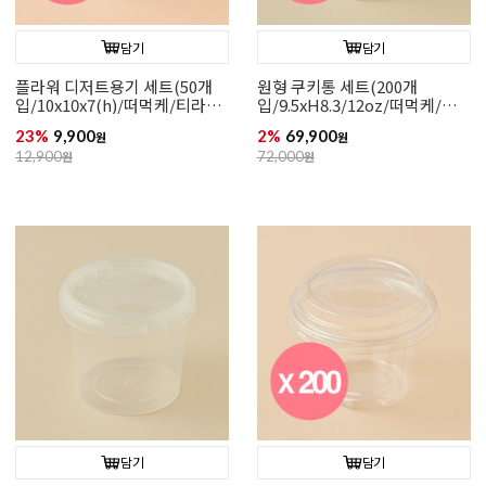
담기
담기
플라워 디저트용기 세트(50개
원형 쿠키통 세트(200개
입/10x10x7(h)/떠먹케/티라미
입/9.5xH8.3/12oz/떠먹케/구
수)
디백)
23%
9,900
2%
69,900
원
원
12,900
원
72,000
원
담기
담기