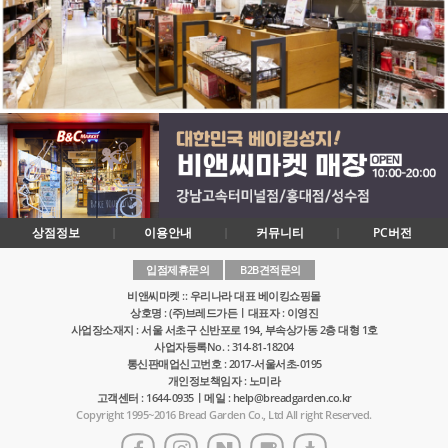
상점정보
이용안내
커뮤니티
PC버전
입점제휴문의
B2B견적문의
비앤씨마켓 :: 우리나라 대표 베이킹쇼핑몰
상호명 : (주)브레드가든ㅣ대표자 : 이영진
사업장소재지 : 서울 서초구 신반포로 194, 부속상가동 2층 대형 1호
사업자등록No. : 314-81-18204
통신판매업신고번호 : 2017-서울서초-0195
개인정보책임자 : 노미라
고객센터 : 1644-0935ㅣ메일 : help@breadgarden.co.kr
Copyright 1995~2016 Bread Garden Co., Ltd All right Reserved.