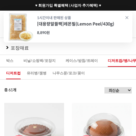
♥ 회원가입 특별혜택 (사업자 추가혜택) ♥
0
1시간이내 판매된 상품
[대용량알뜰팩]레몬필(Lemon Peel/430g)
재료
도구
포장
가전
특가/혜택
CAFE
8,890원
포장재료
박스
비닐/쇼핑백/포장지
케이스/받침/트레이
디저트컵/병/나
디저트컵
유리병/잼병
나무스푼/포크/꽂이
총
개
61