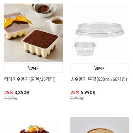
담기
담기
티라미수용기(물결/10개입)
빙수용기 뚜껑(950ml/60개입)
25%
3,350
25%
5,990
원
원
4,500
원
7,990
원