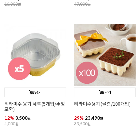
16,000
원
47,000
원
담기
담기
티라미수 용기 세트(5개입/뚜껑
티라미수용기(물결/100개입)
포함)
12%
3,500
29%
23,490
원
원
4,000
원
33,500
원