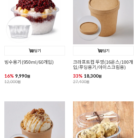
담기
담기
빙수용기(950ml/60개입)
크라프트컵 뚜껑(16온스/100개
입/푸딩용기/아이스크림용)
16%
9,990
33%
18,300
원
원
12,000
원
27,400
원