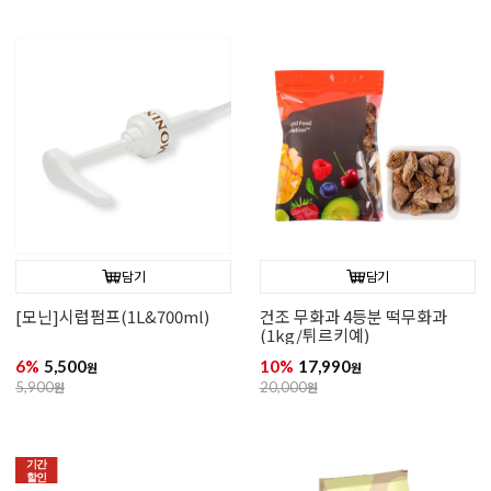
담기
담기
[모닌]시럽펌프(1L&700ml)
건조 무화과 4등분 떡무화과
(1kg/튀르키예)
6%
5,500
10%
17,990
원
원
5,900
원
20,000
원
기간
할인