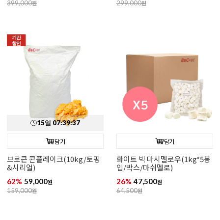
399,000
원
299,000
원
기간
할인
15
일
07
:
39
:
35
담기
담기
브로큰 콘플레이크(10kg/토핑
화이트 빅 마시멜로우(1kg*5봉
&시리얼)
입/박스/마쉬멜로)
62%
59,000
26%
47,500
원
원
159,000
원
64,500
원