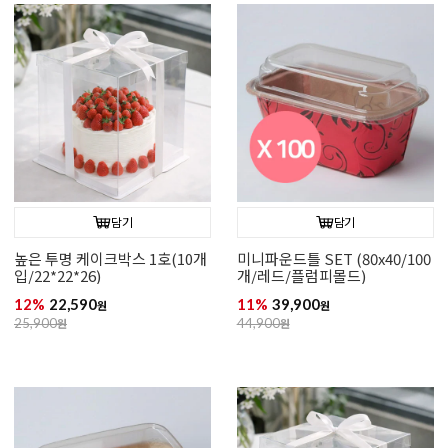
담기
담기
높은 투명 케이크박스 1호(10개
미니파운드틀 SET (80x40/100
입/22*22*26)
개/레드/플럼피몰드)
12%
22,590
11%
39,900
원
원
25,900
원
44,900
원