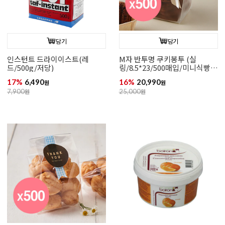
담기
담기
인스턴트 드라이이스트(레
M자 반투명 쿠키봉투 (실
드/500g/저당)
링/8.5*23/500매입/미니식빵,
미니파운드케이크 추천)
17%
6,490
16%
20,990
원
원
7,900
원
25,000
원