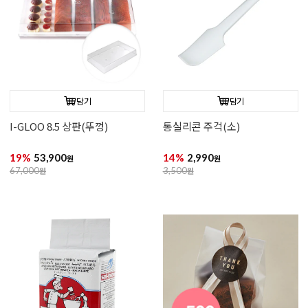
담기
담기
I-GLOO 8.5 상판(뚜껑)
통실리콘 주걱(소)
19%
53,900
14%
2,990
원
원
67,000
원
3,500
원