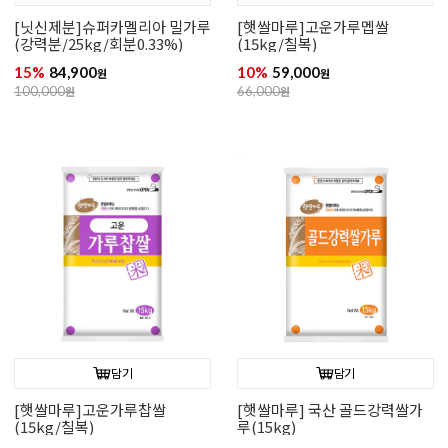
[닛신제분]슈퍼카멜리아 밀가루
[햇쌀마루]고운가루멥쌀
(강력분/25kg/회분0.33%)
(15kg/칠복)
15%
84,900
10%
59,000
원
원
100,000
원
66,000
원
담기
담기
[햇쌀마루]고운가루찹쌀
[햇쌀마루] 국산 골드강력쌀가
(15kg/칠복)
루(15kg)