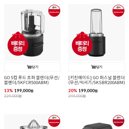
담기
담기
GO 5컵 푸드 초퍼 블렌더(무선/
[키친에이드] GO 퍼스널 블렌더
블랜더/5KFCR500ABM)
(무선/믹서기/5KSBR200ABM)
13%
199,000
20%
199,000
원
원
229,000
원
249,000
원