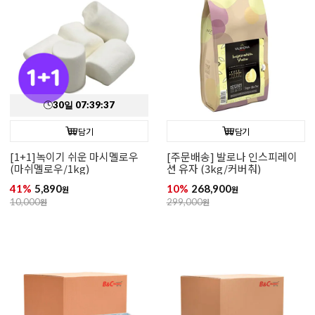
30
일
07
:
39
:
35
담기
담기
[1+1]녹이기 쉬운 마시멜로우
[주문배송] 발로나 인스피레이
(마쉬멜로우/1kg)
션 유자 (3kg/커버춰)
41%
5,890
10%
268,900
원
원
10,000
원
299,000
원