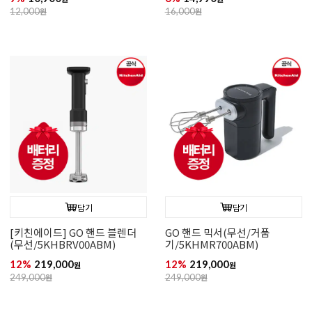
12,000
원
16,000
원
담기
담기
[키친에이드] GO 핸드 블렌더
GO 핸드 믹서(무선/거품
(무선/5KHBRV00ABM)
기/5KHMR700ABM)
12%
219,000
12%
219,000
원
원
249,000
원
249,000
원