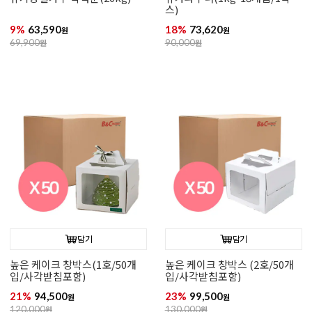
스)
9%
63,590
18%
73,620
원
원
69,900
원
90,000
원
담기
담기
높은 케이크 창박스(1호/50개
높은 케이크 창박스 (2호/50개
입/사각받침포함)
입/사각받침포함)
21%
94,500
23%
99,500
원
원
120,000
원
130,000
원