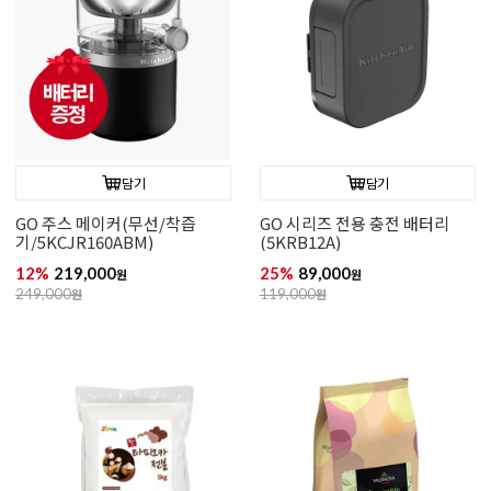
담기
담기
GO 주스 메이커(무선/착즙
GO 시리즈 전용 충전 배터리
기/5KCJR160ABM)
(5KRB12A)
12%
219,000
25%
89,000
원
원
249,000
원
119,000
원