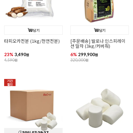
담기
담기
타피오카전분 (1kg/천연전분)
[주문배송] 발로나 인스피레이
션 말차 (3kg/커버춰)
23%
3,490
6%
299,900
원
원
4,590
원
320,000
원
기간
할인
30
일
07
:
39
:
35