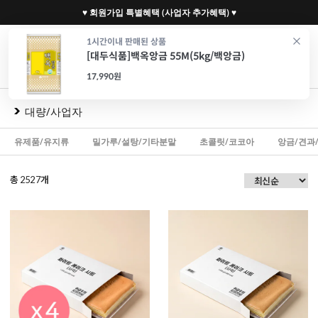
♥ 회원가입 특별혜택 (사업자 추가혜택) ♥
0
1시간이내 판매된 상품
[대두식품]백옥앙금 55M(5kg/백앙금)
재료
도구
포장
가전
특가/혜택
CAFE
17,990원
대량/사업자
유제품/유지류
밀가루/설탕/기타분말
초콜릿/코코아
앙금/견과
총
개
2527