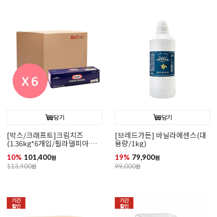
담기
담기
[박스/크래프트]크림치즈
[브레드가든] 바닐라에센스(대
(1.36kg*6개입/필라델피아 대
용량/1kg)
체 추천/크림35%)
10%
101,400
19%
79,900
원
원
113,400
원
99,000
원
기간
기간
할인
할인