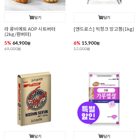
담기
담기
라 콩비에트 AOP 시트버터
[앤드로스] 빅청크 망고잼(1kg)
(2kg/판버터)
5%
64,900
6%
15,900
원
원
69,000
원
17,000
원
담기
담기