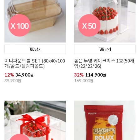
담기
담기
미니파운드틀 SET (80x40/100
높은 투명 케이크박스 1호(50개
개/골드/플럼피몰드)
입/22*22*26)
12%
34,900
32%
114,900
원
원
39,900
원
169,000
원