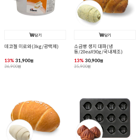
담기
담기
데코젤 미로와(3kg/광택제)
소금빵 생지 대파(냉
동/20eaX90g/국내제조)
13%
31,900
13%
30,900
원
원
36,900
원
35,900
원