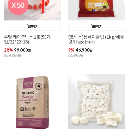
담기
담기
투명 케이크박스 1호(50개
[로럭스]통헤이즐넛 (1kg/헤즐
입/22*22*16)
넛/Hazelnut)
28%
99,000
9%
46,900
원
원
139,000
원
51,900
원