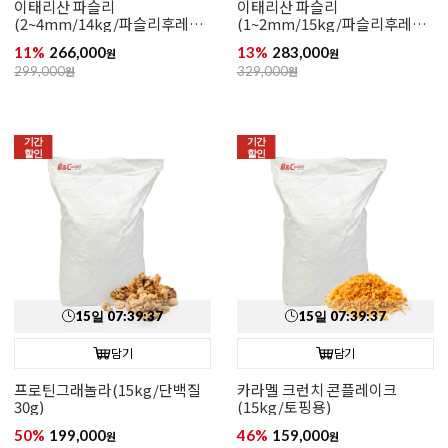
이태리산 파슬리
이태리산 파슬리
(2~4mm/14kg/파슬리후레이
(1~2mm/15kg/파슬리후레이
크)
크)
11%
266,000
13%
283,000
원
원
299,000
원
329,000
원
기간
기간
할인
할인
15
일
07
:
39
:
35
15
일
07
:
39
:
35
담기
담기
프로틴그래놀라(15kg/단백질
카라멜 크런치 콘플레이크
30g)
(15kg/토핑용)
50%
199,000
46%
159,000
원
원