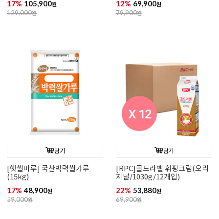
17%
105,900
12%
69,900
원
원
129,000
원
79,900
원
담기
담기
[햇쌀마루] 국산박력쌀가루
[RPC]골드라벨 휘핑크림(오리
(15kg)
지날/1030g/12개입)
17%
48,900
22%
53,880
원
원
59,000
원
69,900
원