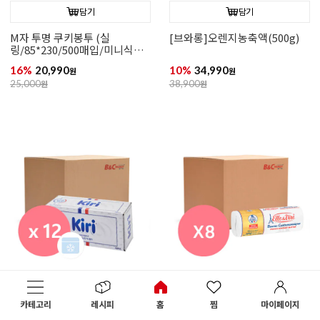
담기
담기
M자 투명 쿠키봉투 (실
[브와롱]오렌지농축액(500g)
링/85*230/500매입/미니식빵,
미니파운드케이크 추천)
16%
20,990
10%
34,990
원
원
25,000
원
38,900
원
담기
담기
카테고리
레시피
홈
찜
마이페이지
[무배/회원 아이스박스 무료]끼
[엘르앤비르]고메버터(500g*8