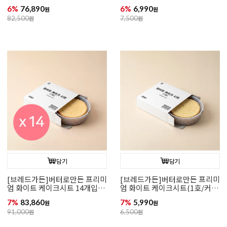
호/커팅)
팅)
6%
76,890
6%
6,990
원
원
82,500
원
7,500
원
담기
담기
[브레드가든]버터로만든 프리미
[브레드가든]버터로만든 프리미
엄 화이트 케이크시트 14개입(1
엄 화이트 케이크시트(1호/커
호/커팅)
팅)
7%
83,860
7%
5,990
원
원
91,000
원
6,500
원