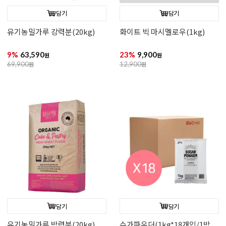
담기
담기
유기농밀가루 강력분(20kg)
화이트 빅 마시멜로우(1kg)
9%
63,590
23%
9,900
원
원
69,900
원
12,900
원
담기
담기
유기농밀가루 박력분(20kg)
슈가파우더(1kg*18개입/1박