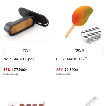
담기
담기
Nola 144 Set 6 pcs
GEL20 MANGO 12구
15%
177,900
26%
92,500
원
원
210,000
원
125,000
원