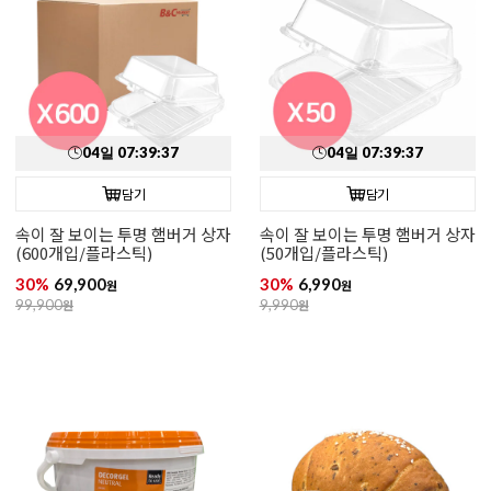
04
일
07
:
39
:
35
04
일
07
:
39
:
35
담기
담기
속이 잘 보이는 투명 햄버거 상자
속이 잘 보이는 투명 햄버거 상자
(600개입/플라스틱)
(50개입/플라스틱)
30%
69,900
30%
6,990
원
원
99,900
원
9,990
원