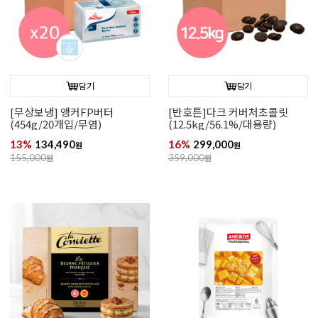
담기
담기
[무상보냉] 앵커FP버터
[반호튼]다크 커버처초콜릿
(454g/20개입/무염)
(12.5kg/56.1%/대용량)
13%
134,490
16%
299,000
원
원
155,000
원
359,000
원