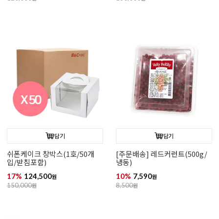
담기
담기
쉬폰케이크 창박스(1호/50개
[주문배송] 레드커런트(500g/
입/받침포함)
냉동)
17%
124,500
10%
7,590
원
원
150,000
원
8,500
원