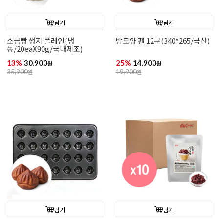
담기
담기
소금빵 생지 플레인(냉
밤모양 팬 12구(340*265/국산)
동/20eaX90g/국내제조)
13%
30,900
25%
14,900
원
원
35,900
원
19,900
원
담기
담기