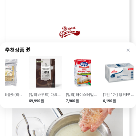
추천상품 🎁
코팅용 초콜릿(화이트\/500g)
[칼리바우트] 다크커버춰초콜릿57.9% 2815 (2.5kg\/커버처)
[밀락]하이스테빌리티 동물성 휘핑크림(1L\/35%)
[1인 1개] 앵커FP 무염버터(454g) 특가EVENT!
00원
69,990원
7,900원
6,190원