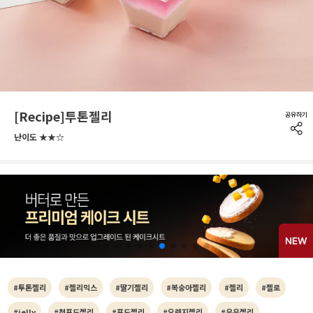
[Recipe]투톤젤리
난이도 ★★☆
#투톤젤리
#젤리믹스
#딸기젤리
#복숭아젤리
#젤리
#젤로
#jelly
#청포도젤리
#포도젤리
#오렌지젤리
#우유젤리