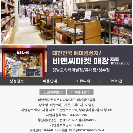
상점정보
이용안내
커뮤니티
PC버전
입점제휴문의
B2B견적문의
비앤씨마켓 :: 우리나라 대표 베이킹쇼핑몰
상호명 : (주)브레드가든ㅣ대표자 : 이영진
사업장소재지 : 서울 서초구 신반포로 194, 부속상가동 2층 대형 1호
사업자등록No. : 314-81-18204
통신판매업신고번호 : 2017-서울서초-0195
개인정보책임자 : 노미라
고객센터 : 1644-0935ㅣ메일 : help@breadgarden.co.kr