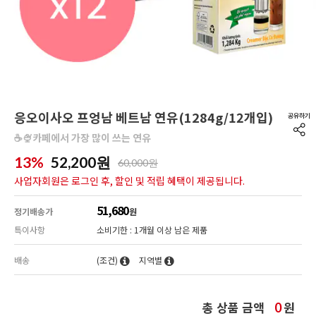
응오이사오 프엉남 베트남 연유(1284g/12개입)
☕🍨카페에서 가장 많이 쓰는 연유
13%
52,200
원
60,000원
사업자회원은 로그인 후, 할인 및 적립 혜택이 제공됩니다.
51,680
정기배송가
원
특이사항
소비기한 : 1개월 이상 남은 제품
배송
(조건)
지역별
총 상품 금액
원
0