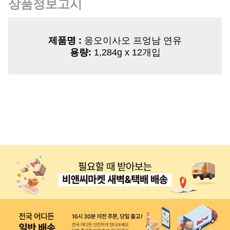
상품정보고시
제품명 :
응오이사오 프엉남 연유
용량:
1,284g x 12개입