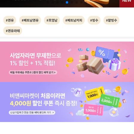
#연유
#베트남연유
#프엉남
#베트남커피
#빙수
#팥빙수
#연유라떼