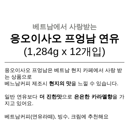
베트남에서 사랑받는
응오이사오 프엉남 연유
(1,284g x 12개입)
응오이사오 프엉남은 베트남 현지 카페에서 사랑 받
는 상품으로
베느남커피 제조시
현지의 맛
을 느낄 수 있습니다.
일반 연유보다
더 진한맛
으로
은은한 카라멜향
을 가
지고 있어요.
베트남커피(연유라떼), 빙수, 크림에 추천해요