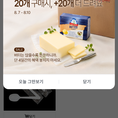
담기
담기
개별포장 나무 스푼
[100개입]나무스푼
(140mm/100개입)
11%
6,990
14%
5,990
원
원
7,900
원
7,000
원
오늘 그만보기
닫기
담기