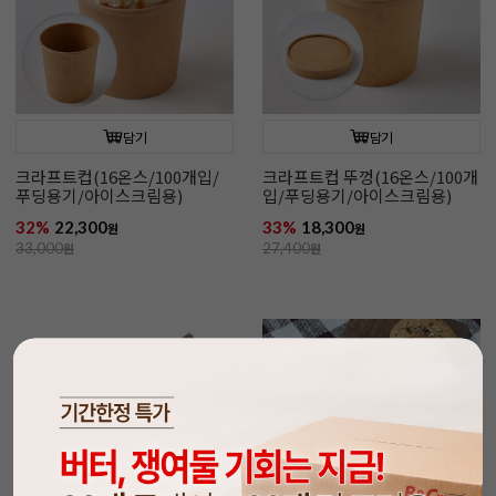
담기
담기
크라프트컵(16온스/100개입/
크라프트컵 뚜껑(16온스/100개
푸딩용기/아이스크림용)
입/푸딩용기/아이스크림용)
32%
22,300
33%
18,300
원
원
33,000
원
27,400
원