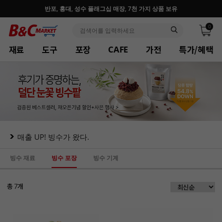
반포, 홍대, 성수 플래그십 매장, 7천 가지 상품 보유
0
재료
도구
포장
가전
특가/혜택
CAFE
매출 UP! 빙수가 왔다.
빙수 재료
빙수 포장
빙수 기계
총
개
7