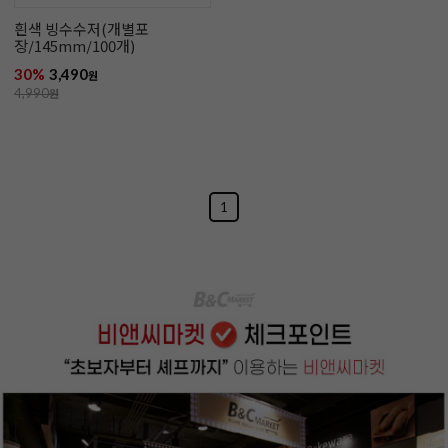
흰색 빙수수저(개별포
장/145mm/100개)
30%
3,490
원
4,990
원
1