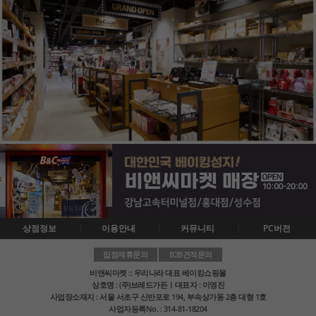
상점정보
이용안내
커뮤니티
PC버전
입점제휴문의
B2B견적문의
비앤씨마켓 :: 우리나라 대표 베이킹쇼핑몰
상호명 : (주)브레드가든ㅣ대표자 : 이영진
사업장소재지 : 서울 서초구 신반포로 194, 부속상가동 2층 대형 1호
사업자등록No. : 314-81-18204