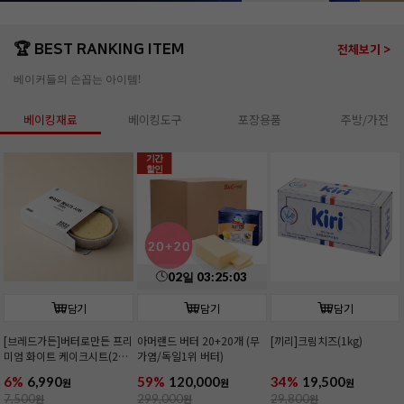
🏆 BEST RANKING ITEM
전체보기 >
베이커들의 손꼽는 아이템!
베이킹재료
베이킹도구
포장용품
주방/가전
기간
할인
02
일
03
:
25
:
02
담기
담기
담기
[브레드가든]버터로만든 프리
아머랜드 버터 20+20개 (무
[끼리]크림치즈(1kg)
미엄 화이트 케이크시트(2호/
가염/독일1위 버터)
커팅)
6%
6,990
59%
120,000
34%
19,500
원
원
원
7,500
원
299,000
원
29,800
원