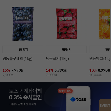
담기
담기
냉동블루베리(1kg)
냉동딸기(1kg)
냉동망고(1kg
15%
7,990
14%
5,990
10%
8,990
원
원
원
9,500
원
7,000
원
10,000
원