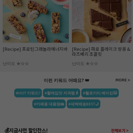
[Recipe] 프로틴그래놀라에너지바
[Recipe] 파로 플레이크 땅콩 &
라즈베리 초콜릿
난이도 ★☆☆
난이도 ★☆☆
이런 키워드 어때요? 👑
MORE >
#HOT 키워드?
#할매입맛 저격템👵
#헬로키티 베이킹🐱
#카페용 대용량🍰
#새벽배송BEST🌙
💰지금사면 할인찬스!
전체보기 >