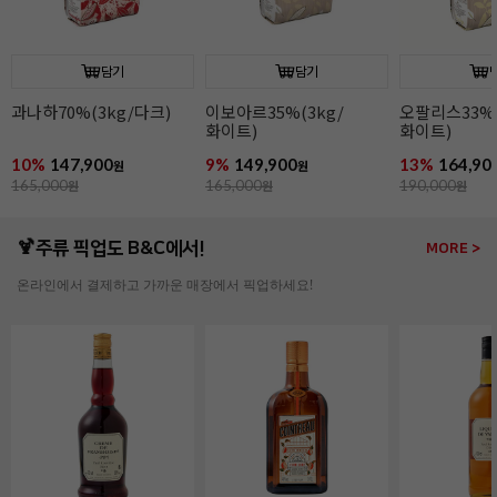
담기
담기
과나하70%(3kg/다크)
이보아르35%(3kg/
오팔리스33%(
화이트)
화이트)
10%
147,900
9%
149,900
13%
164,90
원
원
165,000
원
165,000
원
190,000
원
🍹주류 픽업도 B&C에서!
MORE >
온라인에서 결제하고 가까운 매장에서 픽업하세요!