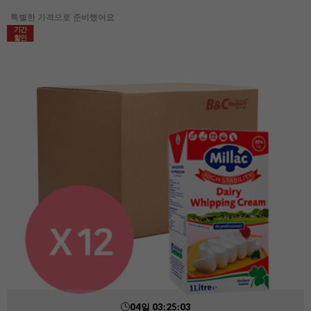
특별한 가격으로 준비했어요
기간
할인
04
일
03
:
25
:
02