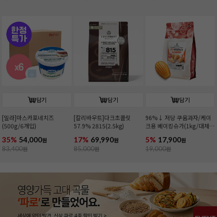
담기
담기
담기
[밀라]마스카포네치즈
[칼리바우트]다크초콜릿
96%↓ 저당 쿠움과자/케이
(500g/6개입)
57.9% 2815(2.5kg)
크용 베이킹슈가(1kg/대체
당)
35%
54,000
17%
69,990
5%
17,900
원
원
원
83,400
원
85,000
원
19,000
원