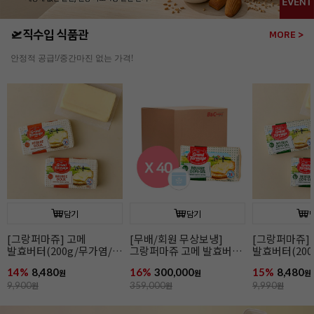
🛫직수입 식품관
MORE >
안정적 공급!/중간마진 없는 가격!
담기
담기
[그랑퍼마쥬] 고메
[무배/회원 무상보냉]
[그랑퍼마쥬]
발효버터(200g/무가염/
그랑퍼마쥬 고메 발효버터
발효버터(200
냉동/프랑스)
(200g*40개입/가염/냉동/
냉동/프랑스)
14%
8,480
16%
300,000
15%
8,480
원
프랑스)
원
원
9,900
원
359,000
원
9,990
원