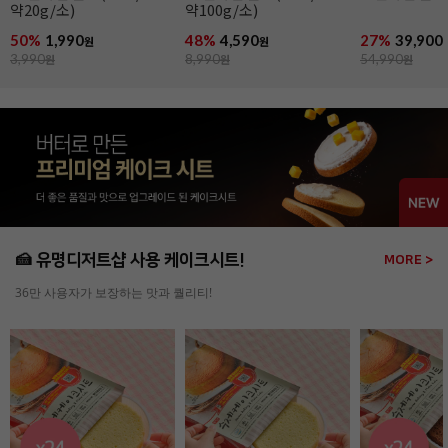
약20g/소)
약100g/소)
50%
1,990
48%
4,590
27%
39,900
원
원
3,990
원
8,990
원
54,990
원
🍰 유명디저트샵 사용 케이크시트!
MORE >
36만 사용자가 보장하는 맛과 퀄리티!