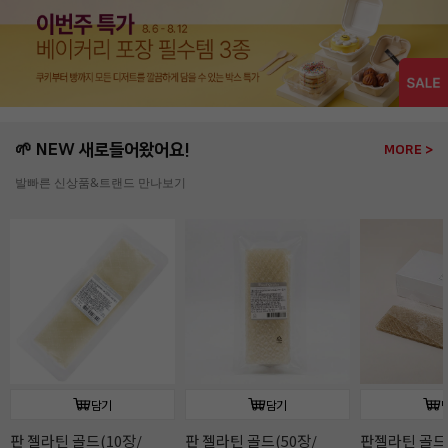
🌱 NEW 새로들어왔어요!
MORE >
발빠른 신상품&트랜드 만나보기
담기
담기
판 젤라틴 골드(10장/
판 젤라틴 골드(50장/
판젤라틴 골드(