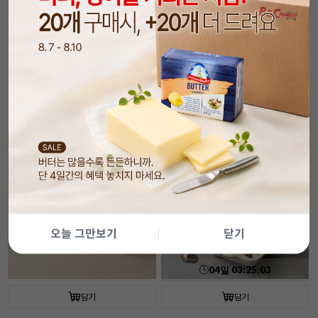
04
일
03
:
25
:
02
담기
담기
속이 잘 보이는 투명 햄버거 상자(50개입/
[코지아트]구움과자박스 (4개입/베이지/
플라스틱)
대)
30%
6,990
21%
5,490
원
원
9,990
원
6,990
원
기간
할인
오늘 그만보기
닫기
04
일
03
:
25
:
02
담기
담기