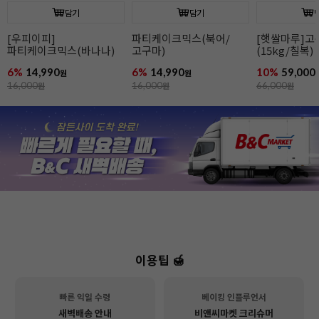
담기
담기
[우피이피]
파티케이크믹스(북어/
[햇쌀마루]
파티케이크믹스(바나나)
고구마)
(15kg/칠복)
6%
14,990
6%
14,990
10%
59,000
원
원
16,000
원
16,000
원
66,000
원
이용팁 🍯
빠른 익일 수령
베이킹 인플루언서
새벽배송 안내
비앤씨마켓 크리슈머