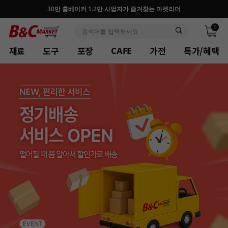
30만 홈베이커 1.2만 사업자가 즐겨찾는 마켓리더
0
재료
도구
포장
가전
특가/혜택
CAFE