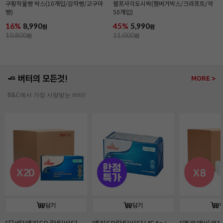
구황작물빵 박스(10개입/감자빵/고구마
펄프사각도시락(햄버거박스/크라프트/약
빵)
50개입)
16%
8,990
45%
5,990
원
원
10,800
원
11,000
원
🧈 버터의 모든것!
MORE >
B&C에서 가장 사랑받는 버터!
담기
담기