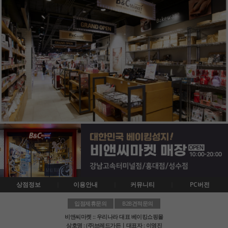
상점정보
이용안내
커뮤니티
PC버전
입점제휴문의
B2B견적문의
비앤씨마켓 :: 우리나라 대표 베이킹쇼핑몰
상호명 : (주)브레드가든ㅣ대표자 : 이영진