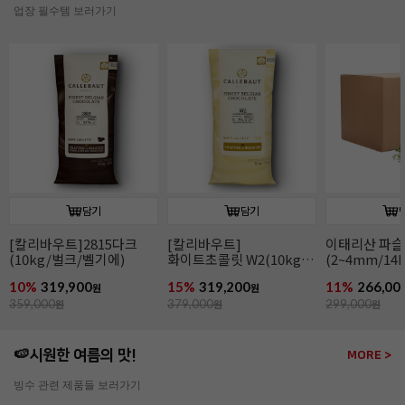
업장 필수템 보러가기
담기
담기
[칼리바우트]2815다크
[칼리바우트]
이태리산 파
(10kg/벌크/벨기에)
화이트초콜릿 W2(10kg/
(2~4mm/14k
벌크/벨기에)
파슬리후레이
10%
319,900
15%
319,200
11%
266,00
원
원
359,000
원
379,000
원
299,000
원
🍉시원한 여름의 맛!
MORE >
빙수 관련 제품들 보러가기