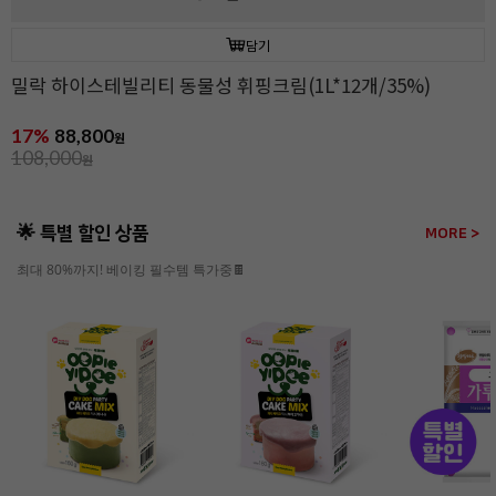
담기
밀락 하이스테빌리티 동물성 휘핑크림(1L*12개/35%)
17%
88,800
원
108,000
원
🌟 특별 할인 상품
MORE >
최대 80%까지! 베이킹 필수템 특가중🍫