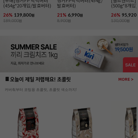
[무배]앵커FP 락틱버터
앵커FP락틱버터(454g/
[엘르앤비르]
(454g*20개입/발효버터)
발효버터)
(500g*8개입)
26%
139,800
21%
6,990
26%
95,920
원
원
189,000
원
8,900
원
130,000
원
🍫오늘이 제일 저렴해요! 초콜릿
MORE >
커버춰부터 코팅용 초콜릿, 초콜릿 색소까지!