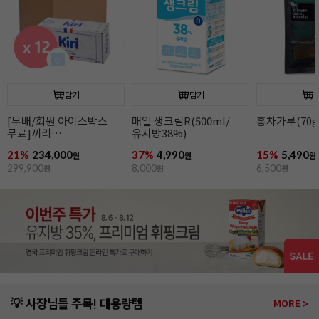
담기
담기
[무배/회원 아이스박스
매일 생크림R(500ml/
홍차가루(70g
무료]끼리
유지방38%)
크림치즈1kgx12개
21%
234,000
37%
4,990
15%
5,490
원
원
원
299,900
원
8,000
원
6,500
원
💡 사장님들 주목! 대용량템
MORE >