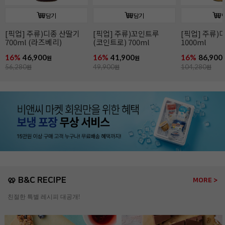
담기
담기
[픽업] 주류)디종 산딸기
[픽업] 주류)꼬인트루
[픽업] 주류)
700ml (라즈베리)
(코인트로) 700ml
1000ml
16%
46,900
16%
41,900
16%
86,900
원
원
56,280
원
49,900
원
104,280
원
🥨 B&C RECIPE
MORE >
친절한 특별 레시피 대공개!