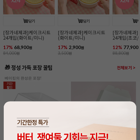
담기
담기
[장가네제과]케이크시트
[장가네제과]케이크시트
[장가네제과
24개입(화이트/미니)
(화이트/미니)
24개입(초코/
17%
68,900
17%
2,900
12%
77,900
원
원
84,000
원
3,500
원
88,800
원
🎁 정성 가득 포장 꿀팁
전체보기 >
베이킹의 완성은 포장!
기간
할인