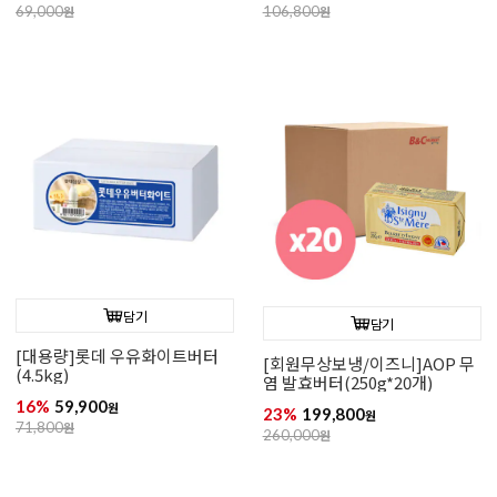
69,000
원
106,800
원
담기
담기
[대용량]롯데 우유화이트버터
[회원무상보냉/이즈니]AOP 무
(4.5kg)
염 발효버터(250g*20개)
16%
59,900
원
23%
199,800
원
71,800
원
260,000
원