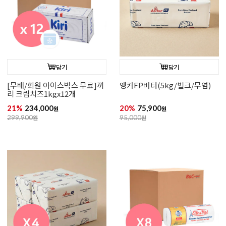
담기
담기
[무배/회원 아이스박스 무료]끼
앵커FP버터(5kg/벌크/무염)
리 크림치즈1kgx12개
21%
234,000
20%
75,900
원
원
299,900
원
95,000
원