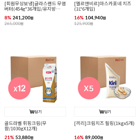
[회원무상보냉]글라스랜드 무염
[엘르앤비르]마스카포네 치즈
버터(454g*36개입/유지방
(1L*6개입)
82%)
8%
241,200
16%
104,940
원
원
265,000
원
125,900
원
담기
담기
골드라벨 휘핑크림(무
[끼리]크림치즈 필링(1kgx5개)
향/1030gX12개)
21%
53,880
16%
89,000
원
원