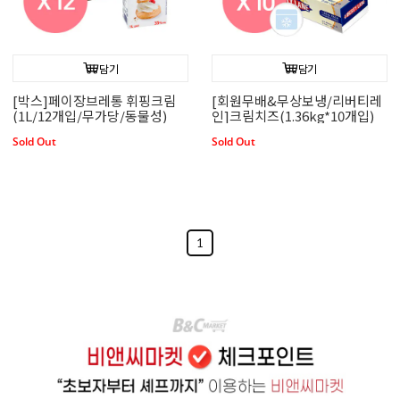
담기
담기
[박스]페이장브레통 휘핑크림
[회원무배&무상보냉/리버티레
(1L/12개입/무가당/동물성)
인]크림치즈(1.36kg*10개입)
Sold Out
Sold Out
1