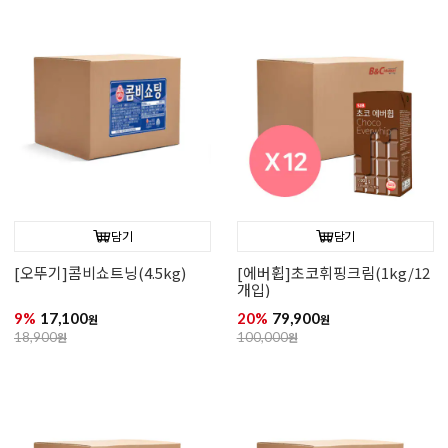
담기
담기
[오뚜기]콤비쇼트닝(4.5kg)
[에버휩]초코휘핑크림(1kg/12
개입)
9%
17,100
20%
79,900
원
원
18,900
원
100,000
원