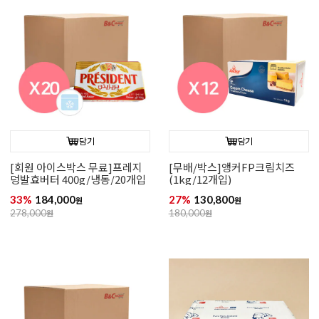
담기
담기
[회원 아이스박스 무료]프레지
[무배/박스]앵커FP크림치즈
덩발효버터 400g/냉동/20개입
(1kg/12개입)
33%
184,000
27%
130,800
원
원
278,000
원
180,000
원