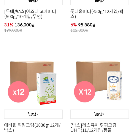
담기
담기
[무배/박스]이즈니 고메버터
롯데홈버터(450g*12개입/박
(500g/10개입/무염)
스)
31%
136,000
6%
95,880
원
원
199,000
원
102,000
원
담기
담기
에버휩 휘핑크림(1030g*12개/
[박스]레스큐어 휘핑크림
박스)
UHT(1L/12개입/동물