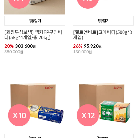
담기
담기
[회원무상보냉] 앵커FP무염버
[엘르앤비르]고메버터(500g*8
터(5kg*4개입/총 20kg)
개입)
20%
303,600
26%
95,920
원
원
380,000
원
130,000
원