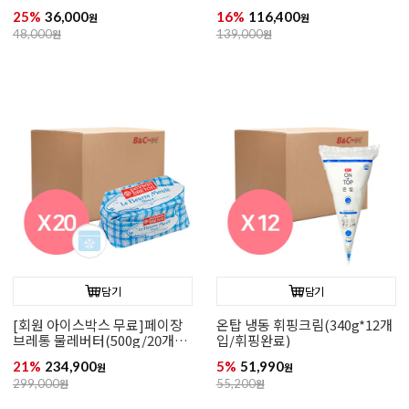
성/35.1%)
25%
36,000
16%
116,400
원
원
48,000
원
139,000
원
담기
담기
[회원 아이스박스 무료]페이장
온탑 냉동 휘핑크림(340g*12개
브레통 물레버터(500g/20개입/
입/휘핑완료)
무염)
21%
234,900
5%
51,990
원
원
299,000
원
55,200
원