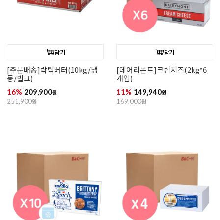
담기
담기
[주문배송]락틱버터(10kg/냉
[데어리몬트]크림치즈(2kg*6
동/벌크)
개입)
16%
209,900
11%
149,940
원
원
251,900
원
169,000
원