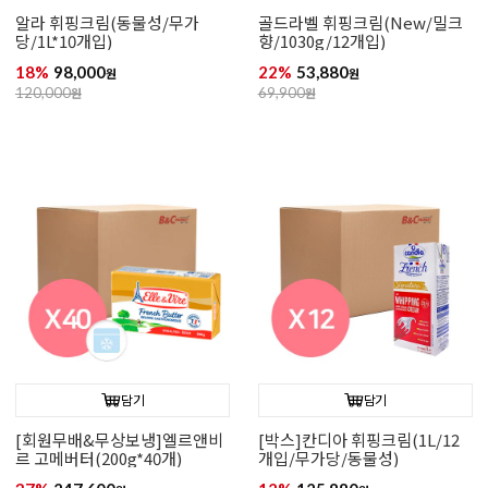
알라 휘핑크림(동물성/무가
골드라벨 휘핑크림(New/밀크
당/1L*10개입)
향/1030g/12개입)
18%
98,000
22%
53,880
원
원
120,000
원
69,900
원
담기
담기
[회원무배&무상보냉]엘르앤비
[박스]칸디아 휘핑크림(1L/12
르 고메버터(200g*40개)
개입/무가당/동물성)