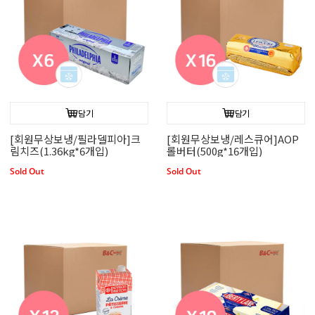
담기
담기
[회원무상보냉/필라델피아]크
[회원무상보냉/레스큐어]AOP
림치즈(1.36kg*6개입)
롤버터(500g*16개입)
Sold Out
Sold Out