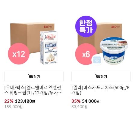
담기
담기
[무배/박스]엘르앤비르 엑셀런
[밀라]마스카포네치즈(500g/6
스 휘핑크림(1L/12개입/무가
개입)
당/동물성)
22%
123,480
35%
54,000
원
원
159,000
원
83,400
원