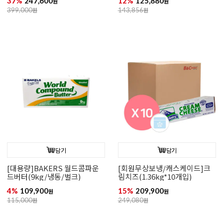
37%
247,600
12%
125,880
원
원
399,000
원
143,856
원
담기
담기
[대용량]BAKERS 월드콤파운
[회원무상보냉/캐스케이드]크
드버터(9kg/냉동/벌크)
림치즈(1.36kg*10개입)
4%
109,900
15%
209,900
원
원
115,000
원
249,080
원