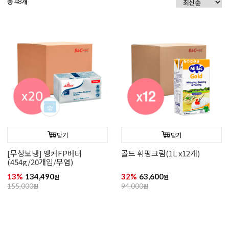
총
개
48
담기
담기
[무상보냉] 앵커FP버터
골드 휘핑크림(1L x12개)
(454g/20개입/무염)
13%
134,490
32%
63,600
원
원
155,000
원
94,000
원