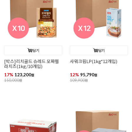
담기
담기
[박스]리치골드 슈레드 모짜렐
사워크림LP(1kg*12개입)
라치즈(1kg/10개입)
17%
123,200
12%
95,790
원
원
150,000
원
109,900
원