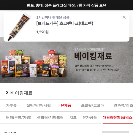
♥ 회원가입 특별혜택 (사업자 추가혜택) ♥
0
1시간이내 판매된 상품
[브레드가든] 초코펜다크(데코펜)
재료
도구
포장
가전
특가/혜택
CAFE
1,590원
베이킹재료
가루류
설탕/당류/시럽
유제품
초콜릿/코코아
견과류/건
버터(무염/가염)
생크림/기타크림
치즈
유가공품
대용량유제품(박스