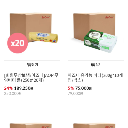
담기
담기
[회원무상보냉/이즈니]AOP 무
이즈니 유기농 버터(200g*10개
염버터 롤(250g*20개)
입/박스)
24%
189,250
5%
75,000
원
원
250,000
원
79,000
원