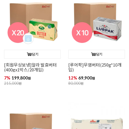
담기
담기
[회원무상보냉]알라 발효버터
[루어팍]무염버터(250g*10개
(400gx1박스/20개입)
입)
7%
199,800
12%
69,900
원
원
215,000
원
80,000
원