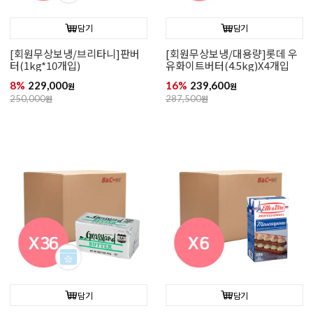
담기
담기
[회원무상보냉/브리타니]판버
[회원무상보냉/대용량]롯데 우
터(1kg*10개입)
유화이트버터(4.5kg)X4개입
8%
229,000
16%
239,600
원
원
250,000
원
287,500
원
담기
담기