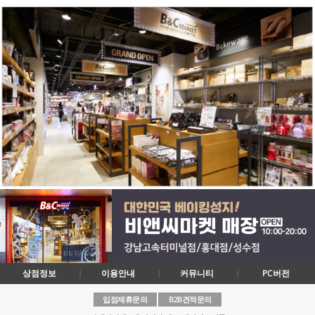
상점정보
이용안내
커뮤니티
PC버전
입점제휴문의
B2B견적문의