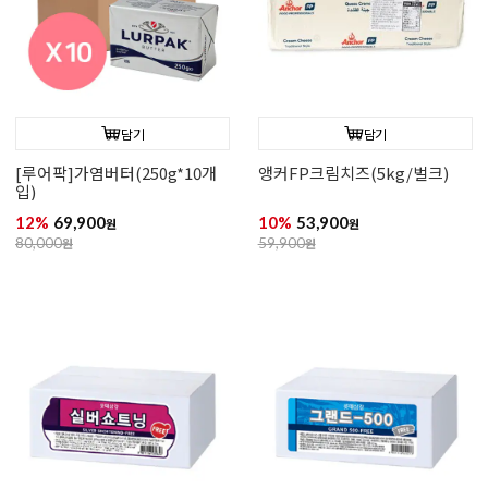
담기
담기
[루어팍]가염버터(250g*10개
앵커FP크림치즈(5kg/벌크)
입)
12%
69,900
10%
53,900
원
원
80,000
원
59,900
원