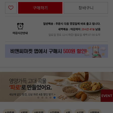
구매하기
장바구니
일반배송 : 주문시 다음 영업일에 바로 출고 됩니다.
새벽배송 : 마감까지
남음
23시간 47분
마감시간안내
일요일 정오 12시 마감! 월요일 새벽 07:00 도착
#글루텐
#제빵
#발효빵
#강력분
#빵
#식빵
#빵재료