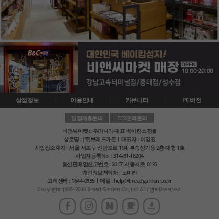
상점정보
이용안내
커뮤니티
PC버전
입점제휴문의
B2B견적문의
비앤씨마켓 :: 우리나라 대표 베이킹쇼핑몰
상호명 : (주)브레드가든ㅣ대표자 : 이영진
사업장소재지 : 서울 서초구 신반포로 194, 부속상가동 2층 대형 1호
사업자등록No. : 314-81-18204
통신판매업신고번호 : 2017-서울서초-0195
개인정보책임자 : 노미라
고객센터 : 1644-0935ㅣ메일 : help@breadgarden.co.kr
Copyright 1995~2016 Bread Garden Co., Ltd All right Reserved.