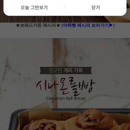
오늘 그만보기
닫기
★브레드가든 레시피★
[야채빵 레시피 보러가기▶
]