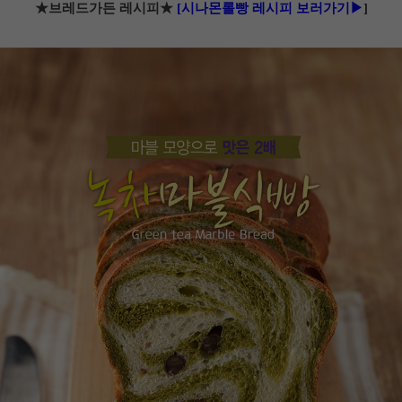
★브레드가든 레시피★
[시나몬롤빵 레시피 보러가기▶
]