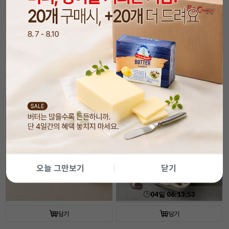
04
일
06
:
13
:
52
담기
담기
속이 잘 보이는 투명 햄버거 상자(50개입/
[코지아트]구움과자박스 (4개입/베이지/
플라스틱)
대)
30%
6,990
21%
5,490
원
원
9,990
원
6,990
원
기간
할인
오늘 그만보기
닫기
04
일
06
:
13
:
52
담기
담기