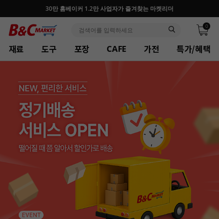
30만 홈베이커 1.2만 사업자가 즐겨찾는 마켓리더
0
재료
도구
포장
가전
특가/혜택
CAFE