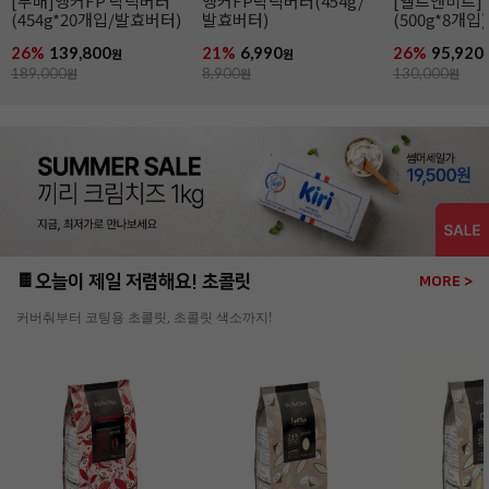
[무배]앵커FP 락틱버터
앵커FP락틱버터(454g/
[엘르앤비르]
(454g*20개입/발효버터)
발효버터)
(500g*8개입)
26%
139,800
21%
6,990
26%
95,920
원
원
189,000
원
8,900
원
130,000
원
🍫오늘이 제일 저렴해요! 초콜릿
MORE >
커버춰부터 코팅용 초콜릿, 초콜릿 색소까지!