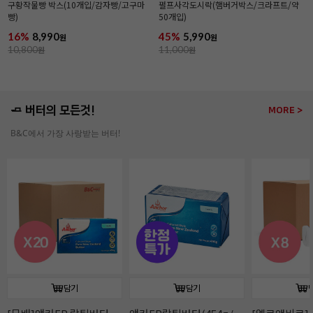
구황작물빵 박스(10개입/감자빵/고구마
펄프사각도시락(햄버거박스/크라프트/약
빵)
50개입)
16%
8,990
45%
5,990
원
원
10,800
원
11,000
원
🧈 버터의 모든것!
MORE >
B&C에서 가장 사랑받는 버터!
담기
담기