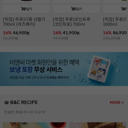
담기
담기
[픽업] 주류)디종 산딸기
[픽업] 주류)꼬인트루
[픽업] 주류)
700ml (라즈베리)
(코인트로) 700ml
1000ml
16%
46,900
16%
41,900
16%
86,900
원
원
56,280
원
49,900
원
104,280
원
🥨 B&C RECIPE
MORE >
친절한 특별 레시피 대공개!