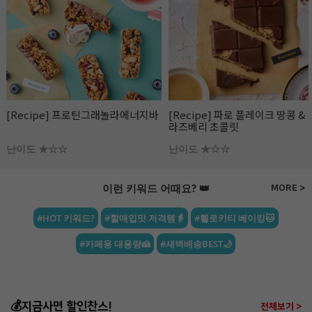
[Recipe] 프로틴그래놀라에너지바
[Recipe] 파로 플레이크 땅콩 &
라즈베리 초콜릿
난이도 ★☆☆
난이도 ★☆☆
이런 키워드 어때요? 👑
MORE >
#HOT 키워드?
#할매입맛 저격템👵
#헬로키티 베이킹🐱
#카페용 대용량🍰
#새벽배송BEST🌙
💰지금사면 할인찬스!
전체보기 >