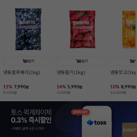
담기
담기
냉동블루베리(1kg)
냉동딸기(1kg)
냉동망고(1kg
15%
7,990
14%
5,990
10%
8,990
원
원
원
9,500
원
7,000
원
10,000
원