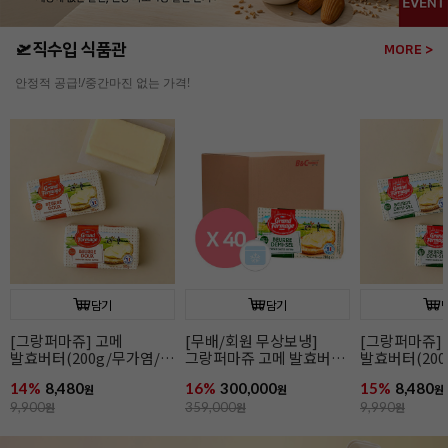
🛫직수입 식품관
MORE >
안정적 공급!/중간마진 없는 가격!
담기
담기
[그랑퍼마쥬] 고메
[무배/회원 무상보냉]
[그랑퍼마쥬]
발효버터(200g/무가염/
그랑퍼마쥬 고메 발효버터
발효버터(200
냉동/프랑스)
(200g*40개입/가염/냉동/
냉동/프랑스)
14%
8,480
16%
300,000
15%
8,480
원
프랑스)
원
원
9,900
원
359,000
원
9,990
원