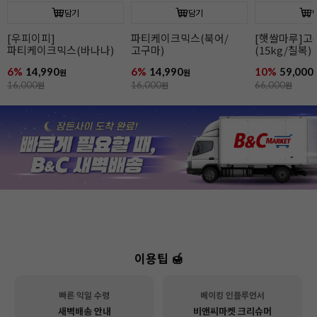
담기
담기
[우피이피]
파티케이크믹스(북어/
[햇쌀마루]
파티케이크믹스(바나나)
고구마)
(15kg/칠복)
6%
14,990
6%
14,990
10%
59,000
원
원
16,000
원
16,000
원
66,000
원
이용팁 🍯
빠른 익일 수령
베이킹 인플루언서
새벽배송 안내
비앤씨마켓 크리슈머