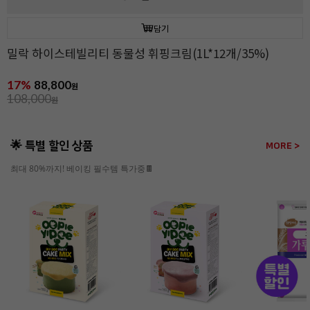
담기
밀락 하이스테빌리티 동물성 휘핑크림(1L*12개/35%)
17%
88,800
원
108,000
원
🌟 특별 할인 상품
MORE >
최대 80%까지! 베이킹 필수템 특가중🍫