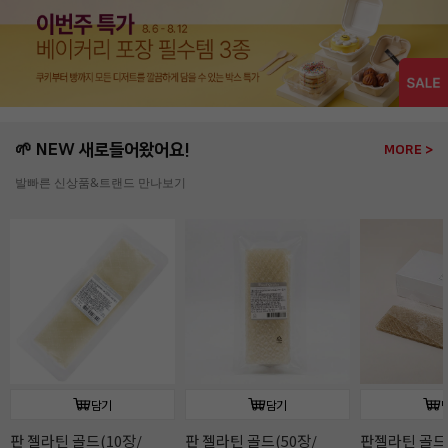
🌱 NEW 새로들어왔어요!
MORE >
발빠른 신상품&트랜드 만나보기
담기
담기
판 젤라틴 골드(10장/
판 젤라틴 골드(50장/
판젤라틴 골드(