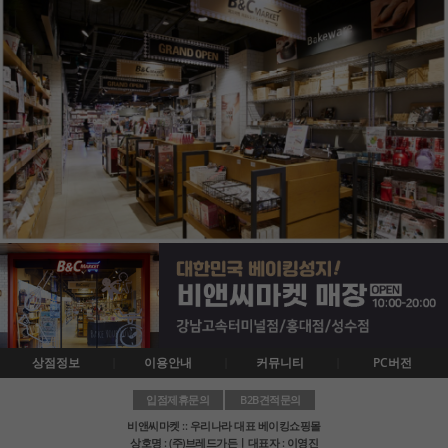
상점정보
이용안내
커뮤니티
PC버전
입점제휴문의
B2B견적문의
비앤씨마켓 :: 우리나라 대표 베이킹쇼핑몰
상호명 : (주)브레드가든ㅣ대표자 : 이영진