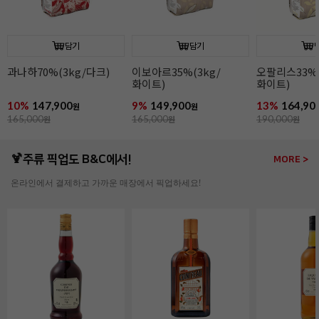
담기
담기
과나하70%(3kg/다크)
이보아르35%(3kg/
오팔리스33%(
화이트)
화이트)
10%
147,900
9%
149,900
13%
164,90
원
원
165,000
원
165,000
원
190,000
원
🍹주류 픽업도 B&C에서!
MORE >
온라인에서 결제하고 가까운 매장에서 픽업하세요!