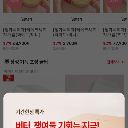
담기
담기
[장가네제과]케이크시트
[장가네제과]케이크시트
[장가네제과
24개입(화이트/미니)
(화이트/미니)
24개입(초코/
17%
68,900
17%
2,900
12%
77,900
원
원
84,000
원
3,500
원
88,800
원
🎁 정성 가득 포장 꿀팁
전체보기 >
베이킹의 완성은 포장!
기간
할인