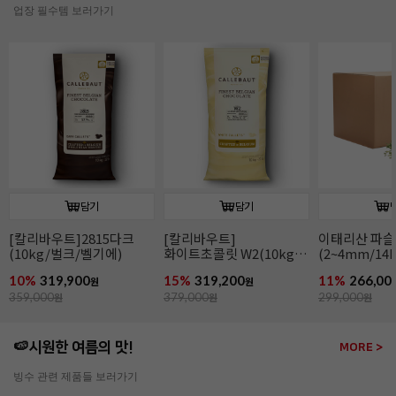
업장 필수템 보러가기
담기
담기
[칼리바우트]2815다크
[칼리바우트]
이태리산 파
(10kg/벌크/벨기에)
화이트초콜릿 W2(10kg/
(2~4mm/14k
벌크/벨기에)
파슬리후레이
10%
319,900
15%
319,200
11%
266,00
원
원
359,000
원
379,000
원
299,000
원
🍉시원한 여름의 맛!
MORE >
빙수 관련 제품들 보러가기