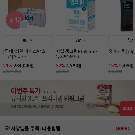
담기
담기
[무배/회원 아이스박스
매일 생크림R(500ml/
홍차가루(70g
무료]끼리
유지방38%)
크림치즈1kgx12개
21%
234,000
37%
4,990
15%
5,490
원
원
원
299,900
원
8,000
원
6,500
원
💡 사장님들 주목! 대용량템
MORE >