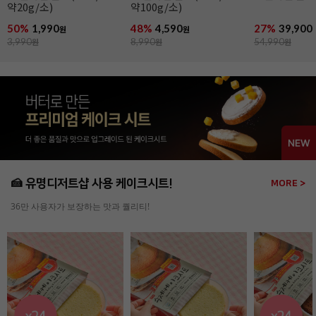
약20g/소)
약100g/소)
50%
1,990
48%
4,590
27%
39,900
원
원
3,990
원
8,990
원
54,990
원
🍰 유명디저트샵 사용 케이크시트!
MORE >
36만 사용자가 보장하는 맛과 퀄리티!