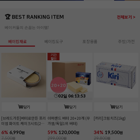
🏆 BEST RANKING ITEM
전체보기 >
베이커들의 손꼽는 아이템!
베이킹재료
베이킹도구
포장용품
주방/가전
기간
할인
02
일
06
:
13
:
52
담기
담기
담기
[브레드가든]버터로만든 프리
아머랜드 버터 20+20개 (무
[끼리]크림치즈(1kg)
미엄 화이트 케이크시트(2호/
가염/독일1위 버터)
커팅)
6%
6,990
59%
120,000
34%
19,500
원
원
원
7,500
원
299,000
원
29,800
원