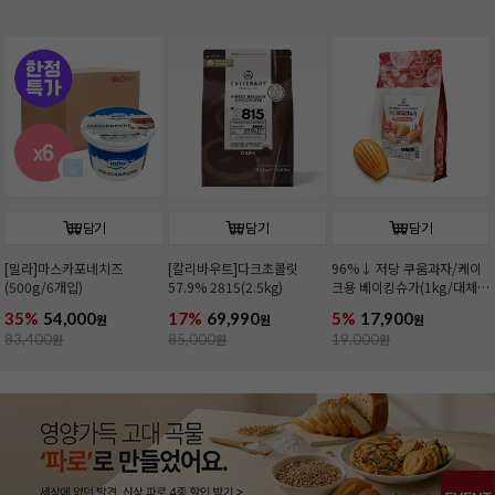
담기
담기
담기
[밀라]마스카포네치즈
[칼리바우트]다크초콜릿
96%↓ 저당 쿠움과자/케이
(500g/6개입)
57.9% 2815(2.5kg)
크용 베이킹슈가(1kg/대체
당)
35%
54,000
17%
69,990
5%
17,900
원
원
원
83,400
원
85,000
원
19,000
원