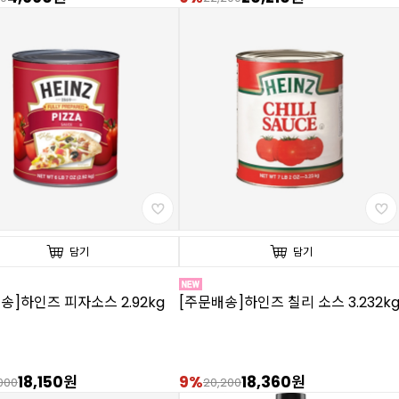
담기
담기
송]하인즈 피자소스 2.92kg
[주문배송]하인즈 칠리 소스 3.232k
18,150원
9%
18,360원
000
20,200