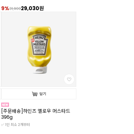
9%
29,030원
31,900
담기
[주문배송]하인즈 옐로우 머스타드
396g
✅ 1인 최소 2개부터