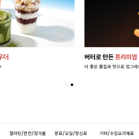
버터로 만든
프리미엄 케이
더 좋은 품질과 맛으로 업그레드 되
젤라틴/한천/첨가물
향료/오일/향신료
기타/수입요리재료