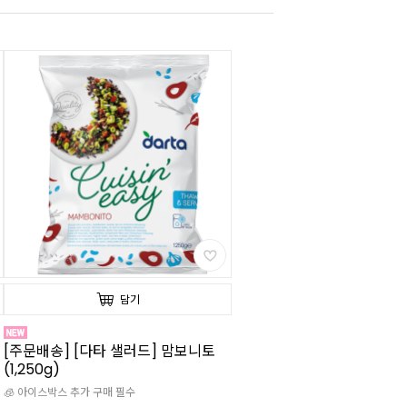
담기
[주문배송] [다타 샐러드] 맘보니토
(1,250g)
🧊 아이스박스 추가 구매 필수