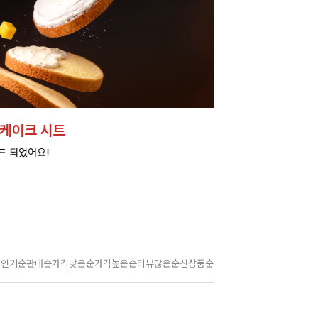
크 시트
었어요!
인기순
판매순
가격낮은순
가격높은순
리뷰많은순
신상품순