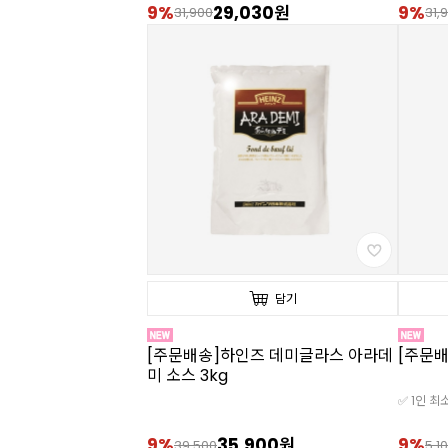
9%
29,030원
9%
31,900
31,
담기
[주문배송]하인즈 데미글라스 아라데
[주문배
미 소스 3kg
✅ 1인 최
9%
35,900원
9%
39,500
5,1