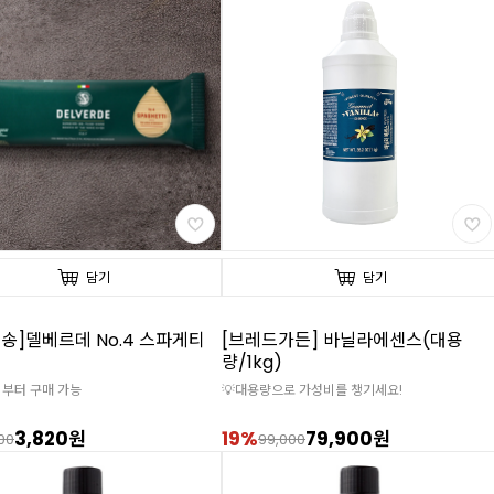
담기
담기
송]델베르데 No.4 스파게티
[브레드가든] 바닐라에센스(대용
량/1kg)
개 부터 구매 가능
💡대용량으로 가성비를 챙기세요!
3,820원
19%
79,900원
00
99,000