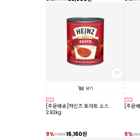
담기
[주문배송]하인즈 토마토 소스
[주문배
2.92kg
9%
16,160원
9%
17,800
20,