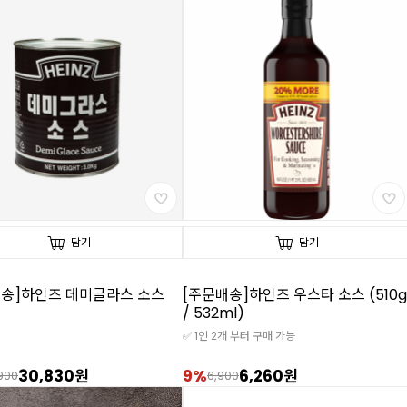
담기
담기
배송]하인즈 데미글라스 소스
[주문배송]하인즈 우스타 소스 (510g
/ 532ml)
✅ 1인 2개 부터 구매 가능
30,830원
9%
6,260원
900
6,900