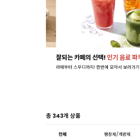
런칭!
잘되는 카페의 선택!
인기 음료 파우더
라떼부터 스무디까지! 한번에 모아서 보러가기>
총 343개 상품
전체
팽창제/개량제