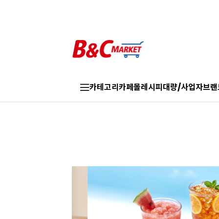
카테고리
카페몰
레시피
대량/사업자
브랜