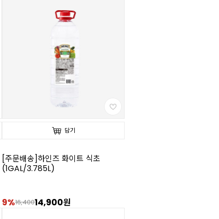
담기
[주문배송]하인즈 화이트 식초
(1GAL/3.785L)
9%
14,900원
16,400