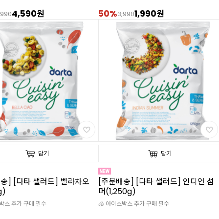
4,590원
50%
1,990원
,990
3,990
담기
담기
송] [다타 샐러드] 벨라차오
[주문배송] [다타 샐러드] 인디언 섬
g)
머(1,250g)
스박스 추가 구매 필수
🧊 아이스박스 추가 구매 필수