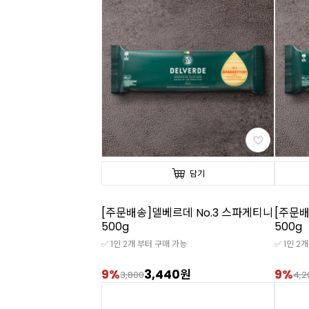
담기
[주문배송]델베르데 No.3 스파게티니
[주문배
500g
500g
✅ 1인 2개 부터 구매 가능
✅ 1인 2
9%
3,440원
9%
3,800
4,2