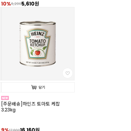
10%
5,610원
6,200
담기
[주문배송]하인즈 토마토 케찹
3.23kg
9%
16,160원
17,800