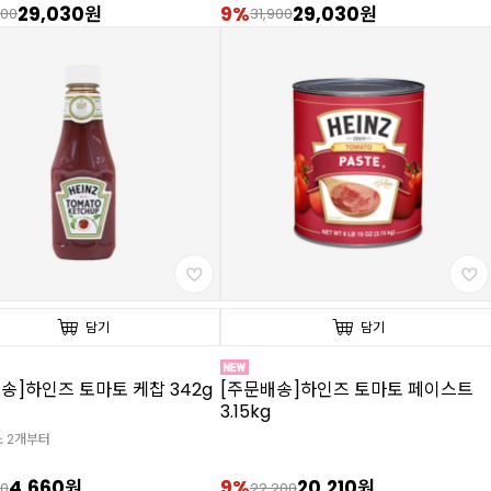
29,030원
9%
29,030원
900
31,900
담기
담기
송]하인즈 토마토 케찹 342g
[주문배송]하인즈 토마토 페이스트
3.15kg
소 2개부터
4,660원
9%
20,210원
00
22,200