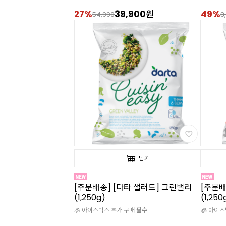
27%
39,900원
49%
54,990
8
담기
[주문배송] [다타 샐러드] 그린밸리
[주문배
(1,250g)
(1,250
🧊 아이스박스 추가 구매 필수
🧊 아이