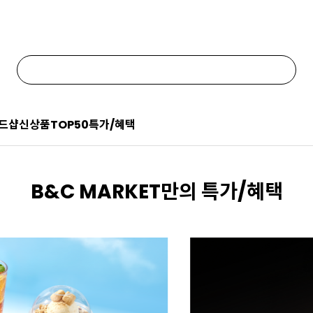
드샵
신상품
TOP50
특가/혜택
B&C MARKET만의 특가/혜택