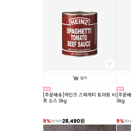
담기
[주문배송]하인즈 스파게티 토마토 비
[주문
프 소스 3kg
3kg
9%
28,490원
9%
31,300
33,