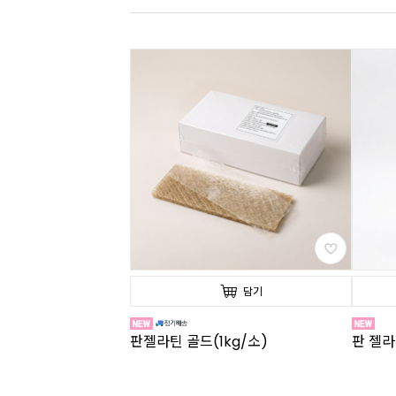
담기
판젤라틴 골드(1kg/소)
판 젤라