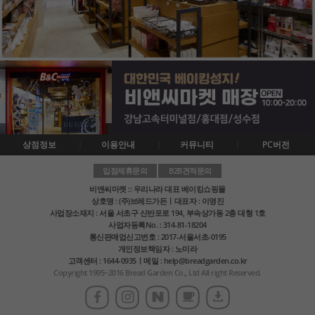
상점정보
이용안내
커뮤니티
PC버전
입점제휴문의
B2B견적문의
비앤씨마켓 :: 우리나라 대표 베이킹쇼핑몰
상호명 : (주)브레드가든ㅣ대표자 : 이영진
사업장소재지 : 서울 서초구 신반포로 194, 부속상가동 2층 대형 1호
사업자등록No. : 314-81-18204
통신판매업신고번호 : 2017-서울서초-0195
개인정보책임자 : 노미라
고객센터 : 1644-0935ㅣ메일 : help@breadgarden.co.kr
Copyright 1995~2016 Bread Garden Co., Ltd All right Reserved.