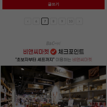
글쓰기
6
7
8
9
10