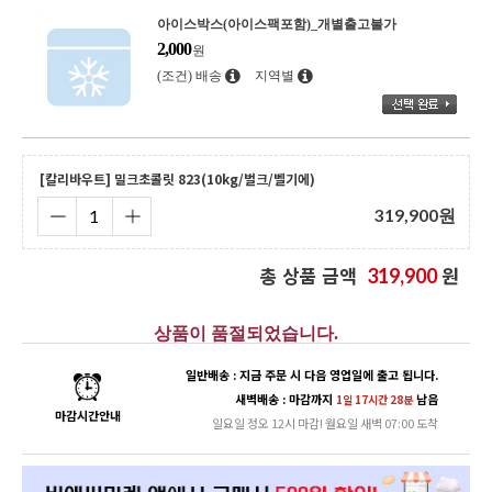
아이스박스(아이스팩포함)_개별출고불가
2,000
원
(조건) 배송
지역별
[칼리바우트] 밀크초콜릿 823(10kg/벌크/벨기에)
319,900
원
총 상품 금액
원
319,900
상품이 품절되었습니다.
일반배송 : 지금 주문 시 다음 영업일에 출고 됩니다.
새벽배송 : 마감까지
남음
1일 17시간 28분
마감시간안내
일요일 정오 12시 마감! 월요일 새벽 07:00 도착