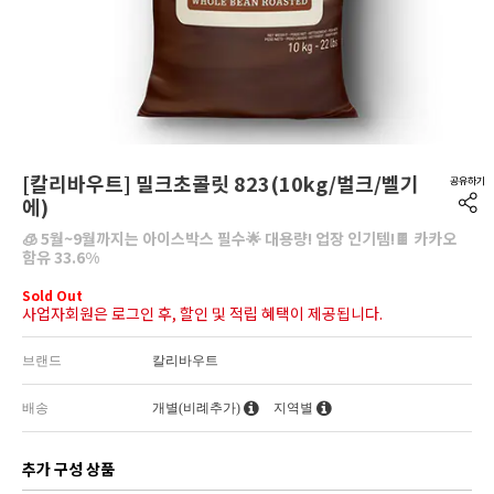
[칼리바우트] 밀크초콜릿 823(10kg/벌크/벨기
에)
🧊 5월~9월까지는 아이스박스 필수🌟 대용량! 업장 인기템!🍫 카카오
함유 33.6%
Sold Out
사업자회원은 로그인 후, 할인 및 적립 혜택이 제공됩니다.
브랜드
칼리바우트
배송
개별(비례추가)
지역별
추가 구성 상품