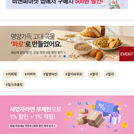
#커버춰
#커버쳐
#발렌타인
#깔리바우트
#깔리
#칼리
#밀크초콜릿