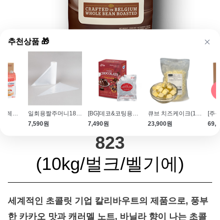
추천상품 🎁
고급스러운 초콜릿의 명가, 칼리바우트
[박스]페이장브레통 휘핑크림 (1L\/12개입\/무가당\/동물성)
일회용짤주머니18인치(100매\/대용량\/얇은재질)
[BG]데코&코팅용초콜릿 다크 180g(60gX3) 컴파운드초콜릿
큐브 치즈케이크(1kg\/빙수토핑)
[칼리바우트] 밀크초콜릿
7,590원
7,490원
23,900원
69,
823
(10kg/벌크/벨기에
)
세계적인 초콜릿 기업 칼리바우트의 제품으로, 풍부
한 카카오 맛과 캐러멜 노트, 바닐라 향이 나는 초콜