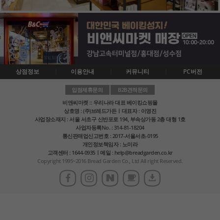
상점정보
이용안내
커뮤니티
PC버전
입점제휴문의
B2B견적문의
비앤씨마켓 :: 우리나라 대표 베이킹쇼핑몰
상호명 : (주)브레드가든ㅣ대표자 : 이영진
사업장소재지 : 서울 서초구 신반포로 194, 부속상가동 2층 대형 1호
사업자등록No. : 314-81-18204
통신판매업신고번호 : 2017-서울서초-0195
개인정보책임자 : 노미라
고객센터 : 1644-0935ㅣ메일 : help@breadgarden.co.kr
Copyright 1995~2016 Bread Garden Co., Ltd All right Reserved.