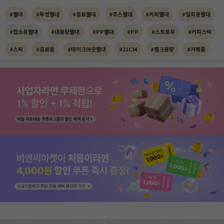
#빨대
#투명빨대
#음료빨대
#주스빨대
#커피빨대
#일회용빨대
#업소용빨대
#대용량빨대
#PP빨대
#PP
#스트로우
#커피스틱
#스틱
#음료용
#테이크아웃빨대
#21CM
#벌크용량
#카페몰