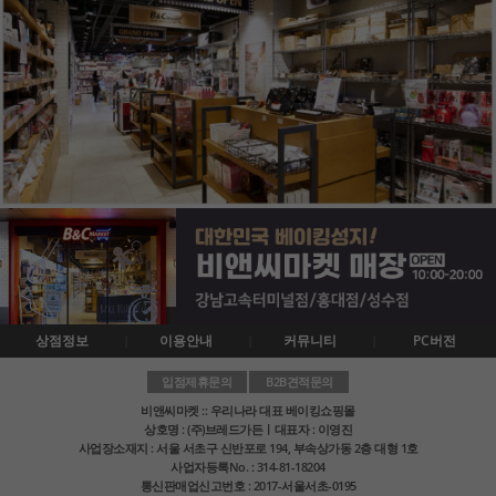
상점정보
이용안내
커뮤니티
PC버전
입점제휴문의
B2B견적문의
비앤씨마켓 :: 우리나라 대표 베이킹쇼핑몰
상호명 : (주)브레드가든ㅣ대표자 : 이영진
사업장소재지 : 서울 서초구 신반포로 194, 부속상가동 2층 대형 1호
사업자등록No. : 314-81-18204
통신판매업신고번호 : 2017-서울서초-0195