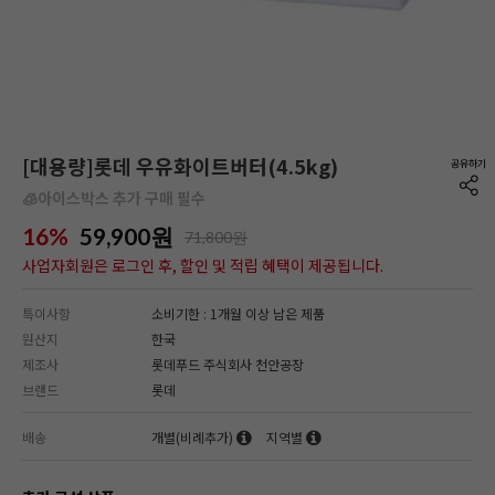
[대용량]롯데 우유화이트버터(4.5kg)
🧊아이스박스 추가 구매 필수
16%
59,900
원
71,800원
사업자회원은 로그인 후, 할인 및 적립 혜택이 제공됩니다.
특이사항
소비기한 : 1개월 이상 남은 제품
원산지
한국
제조사
롯데푸드 주식회사 천안공장
브랜드
롯데
배송
개별(비례추가)
지역별