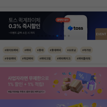
#화이트버터
#버터
#롯데
#롯데버터
#쇼트닝
#마가린
#우유버터
#하얀버터
#버터크림
#버터케이크
#버터플라워