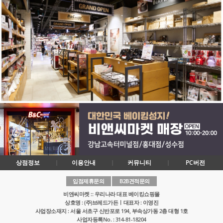
상점정보
이용안내
커뮤니티
PC버전
입점제휴문의
B2B견적문의
비앤씨마켓 :: 우리나라 대표 베이킹쇼핑몰
상호명 : (주)브레드가든ㅣ대표자 : 이영진
사업장소재지 : 서울 서초구 신반포로 194, 부속상가동 2층 대형 1호
사업자등록No. : 314-81-18204