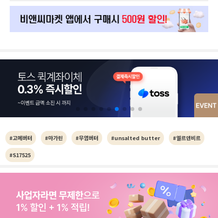
#고메버터
#마가린
#무염버터
#unsalted butter
#엘르앤비르
#S17525