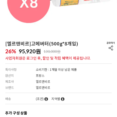
[엘르앤비르]고메버터(500g*8개입)
26%
95,920
원
130,000원
사업자회원은 로그인 후, 할인 및 적립 혜택이 제공됩니다.
특이사항
소비기한 : 1개월 이상 남은 제품
원산지
프랑스
제조사
엘르앤비르
브랜드
엘르앤비르
배송
(조건)
지역별
추가 구성 상품