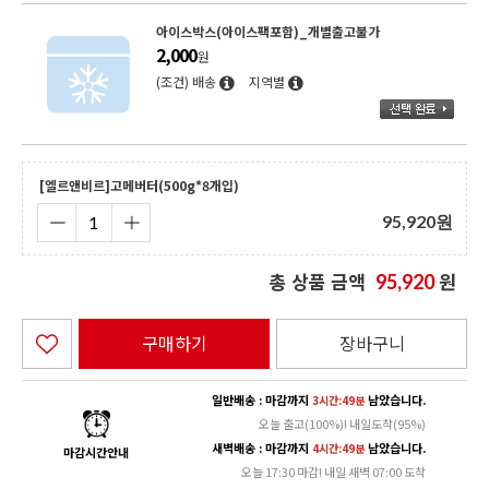
아이스박스(아이스팩포함)_개별출고불가
2,000
원
(조건) 배송
지역별
[엘르앤비르]고메버터(500g*8개입)
95,920
원
총 상품 금액
원
95,920
구매하기
장바구니
일반배송 : 마감까지
남았습니다.
3시간:49분
오늘 출고(100%)! 내일도착(95%)
새벽배송 : 마감까지
남았습니다.
4시간:49분
마감시간안내
오늘 17:30 마감! 내일 새벽 07:00 도착