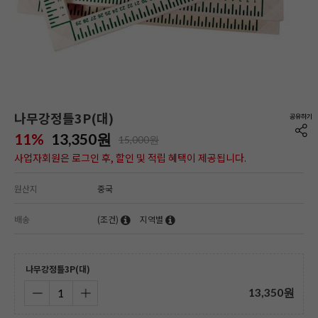
나무강정틀3P(대)
11%
13,350
원
15,000원
사업자회원은 로그인 후, 할인 및 적립 혜택이 제공됩니다.
원산지
중국
배송
(조건)
지역별
나무강정틀3P(대)
13,350
원