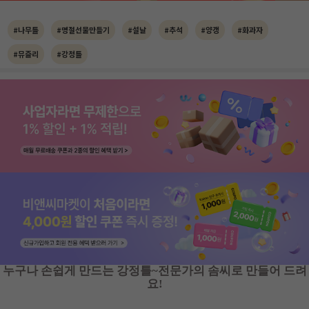
#나무틀
#명절선물만들기
#설날
#추석
#양갱
#화과자
#뮤즐리
#강정틀
누구나 손쉽게 만드는 강정틀~전문가의 솜씨로 만들어 드려
요!