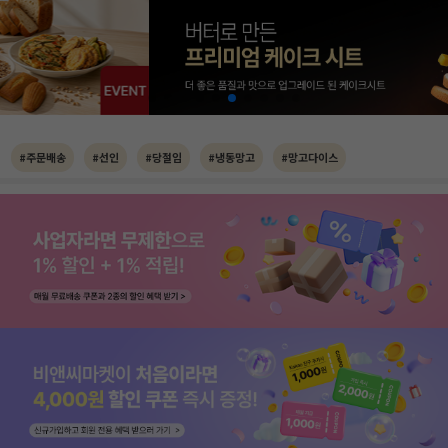
#주문배송
#선인
#당절임
#냉동망고
#망고다이스