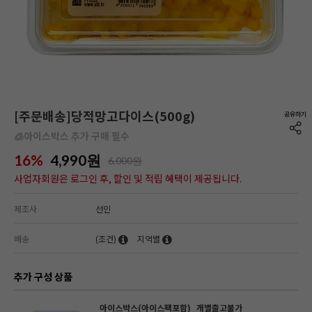
[주문배송]당적망고다이스(500g)
🧊아이스박스 추가 구매 필수
16%
4,990
원
6,000원
사업자회원은 로그인 후, 할인 및 적립 혜택이 제공됩니다.
제조사
선인
배송
(조건)
지역별
추가 구성 상품
아이스박스(아이스팩포함)_개별출고불가