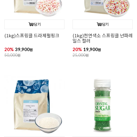
담기
담기
(1kg)스프링클 드라제펄화이트
(1kg)스프링클 넌파레일스칼라
21%
37,900
22%
17,900
원
원
48,000
원
23,000
원
담기
담기