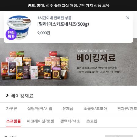
반포, 홍대, 성수 플래그십 매장, 7천 가지 상품 보유
0
1시간이내 판매된 상품
[밀라]마스카포네치즈(500g)
재료
도구
포장
가전
특가/혜택
CAFE
9,000원
베이킹재료
가루류
설탕/당류/시럽
유제품
초콜릿/코코아
견과류/건
스프링클
데코레이션/토핑
광택제/색소
초코펜