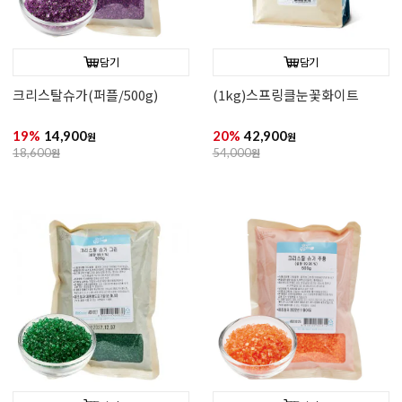
담기
담기
크리스탈슈가(레드/500g)
(1kg)스프링클 눈꽃화이트&블
루
19%
14,900
20%
43,900
원
원
18,600
원
55,000
원
담기
담기