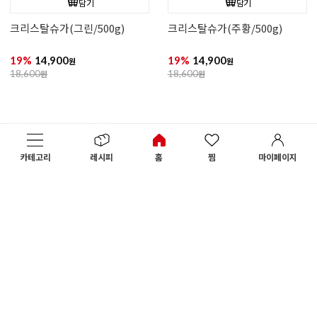
크리스탈슈가(퍼플/500g)
(1kg)스프링클눈꽃화이트
19%
14,900
20%
42,900
원
원
18,600
원
54,000
원
카테고리
레시피
홈
찜
마이페이지
담기
담기
크리스탈슈가(그린/500g)
크리스탈슈가(주황/500g)
19%
14,900
19%
14,900
원
원