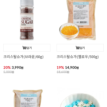
담기
담기
(1kg)스프링클넌파레일스3종
크리스탈슈가(블루/500g)
(레드&핑크&화이트)
20%
19,900
19%
14,900
원
원
25,000
원
18,600
원