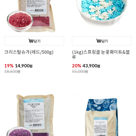
담기
담기
크리스탈슈가(브라운/60g)
크리스탈슈가(옐로우/500g)
20%
3,990
19%
14,900
원
원
5,000
원
18,600
원