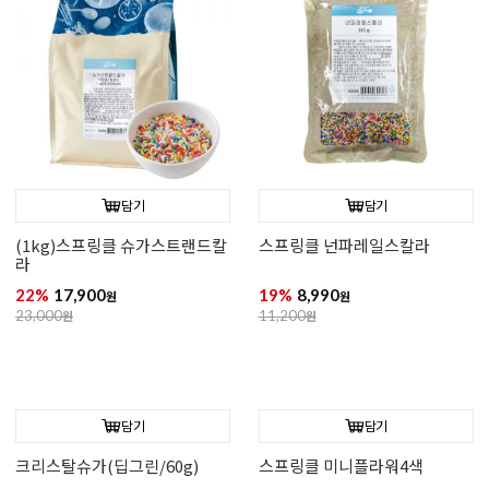
담기
담기
(1kg)스프링클 슈가스트랜드칼
스프링클 넌파레일스칼라
라
22%
17,900
19%
8,990
원
원
23,000
원
11,200
원