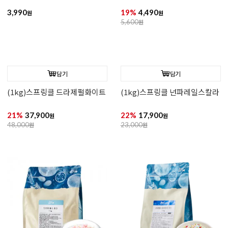
담기
담기
크리스탈슈가(딥그린/60g)
스프링클 미니플라워4색
3,990
19%
4,490
원
원
5,600
원