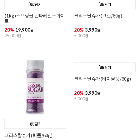
(1kg)스프링클 드라제펄핑크
(1kg)천연색소 스프링클 넌파레
일스 컬러
20%
39,900
20%
19,900
원
원
50,000
원
25,000
원
담기
담기
(1kg)스프링클 넌파레일스화이
크리스탈슈가(그린/60g)
트