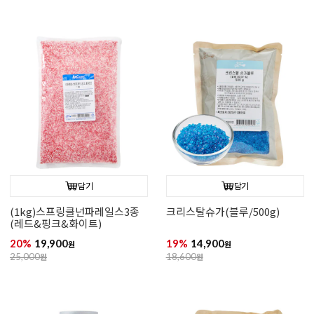
담기
담기
크리스탈슈가(핑크/500g)
(1kg)스프링클 드라제펄블루
19%
14,900
20%
39,900
원
원
18,600
원
50,000
원