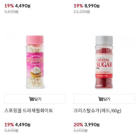
19%
4,490
19%
8,990
원
원
5,600
원
11,200
원
담기
담기
스프링클 드라제펄화이트
크리스탈슈가(레드/60g)
19%
4,490
20%
3,990
원
원
5,600
원
5,000
원