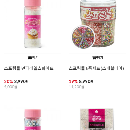
담기
담기
스프링클 넌파레일스화이트
스프링클 6종세트(스페셜데이)
20%
3,990
19%
8,990
원
원
5,000
원
11,200
원