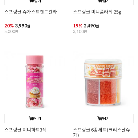
담기
담기
스프링클 슈가스트랜드칼라
스프링클 미니플라워 25g
20%
3,990
19%
2,490
원
원
5,000
원
3,100
원
담기
담기
스프링클 미니하트3색
스프링클 6종세트(크리스탈슈
가)