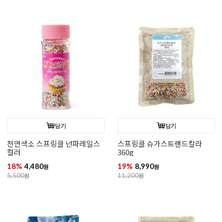
담기
담기
천연색소 스프링클 넌파레일스
스프링클 슈가스트랜드칼라
컬러
360g
18%
4,480
19%
8,990
원
원
5,500
원
11,200
원