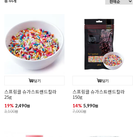
총
개
44
담기
담기
스프링클 슈가스트랜드칼라
스프링클 슈가스트랜드칼라
25g
150g
19%
2,490
14%
5,990
원
원
3,100
원
7,000
원