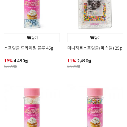
담기
담기
스프링클 드라제펄 블루 45g
미니하트스프링클(파스텔) 25g
19%
4,490
11%
2,490
원
원
5,600
원
2,800
원