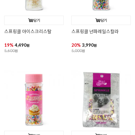
담기
담기
스프링클 아이스크리스탈
스프링클 넌파레일스칼라
19%
4,490
20%
3,990
원
원
5,600
원
5,000
원