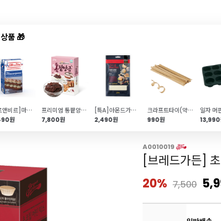
상품 🎁
드샵
신상품
TOP50
특가/혜택
[엘르앤비르]마스카포네치즈(1kg\/테트라팩)
프리미엄 통팥앙금(300g\/100% 국내산 팥)
[특A]아몬드가루100%(60g)
크라프트타이(약 40개)
일자 머핀
490원
7,800원
2,490원
990원
13,99
믹스
A0010019
[브레드가든] 
20%
5,
7,500