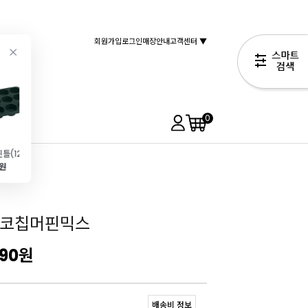
회원가입
로그인
매장안내
고객센터 ▼
0
틀(12구)
[템마]롤유산지-쿠킹페이퍼 브라운(20m)
커피콩빵반죽 1kg(커피\/약60알만들기 가능)
[브레드가든]고급코코아파우더(80g)
0원
5,990원
8,900원
3,990원
3,990원
초코칩머핀믹스
990
원
배송비 정보