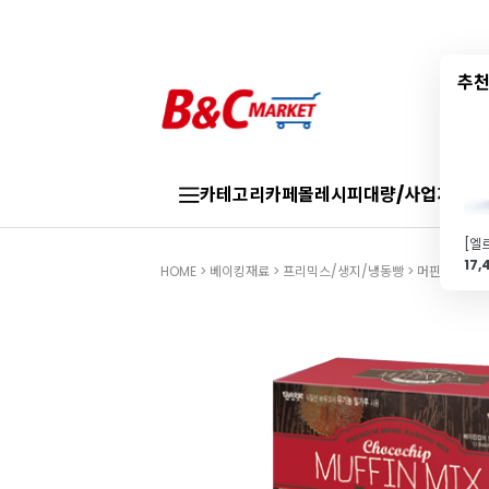
추천
카테고리
카페몰
레시피
대량/사업자
브랜
17,
HOME
>
베이킹재료
>
프리믹스/생지/냉동빵
>
머핀/케이크