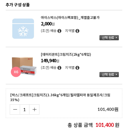
추가 구성 상품
아이스박스(아이스팩포함)_개별출고불가
2,000
원
(조건) 배송
지역별
[데어리몬트]크림치즈(2kg*6개입)
149,940
원
(조건) 배송
지역별
[박스/크래프트]크림치즈(1.36kg*6개입/필라델피아 동일제조사/크림
35%)
101,400
원
총 상품 금액
원
101,400