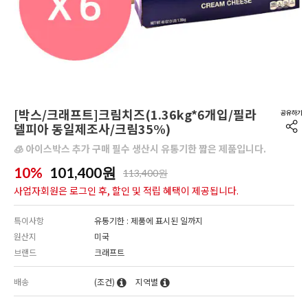
[박스/크래프트]크림치즈(1.36kg*6개입/필라
델피아 동일제조사/크림35%)
🧊 아이스박스 추가 구매 필수 생산시 유통기한 짧은 제품입니다.
10%
101,400
원
113,400원
사업자회원은 로그인 후, 할인 및 적립 혜택이 제공됩니다.
특이사항
유통기한 : 제품에 표시된 일까지
원산지
미국
브랜드
크래프트
배송
(조건)
지역별