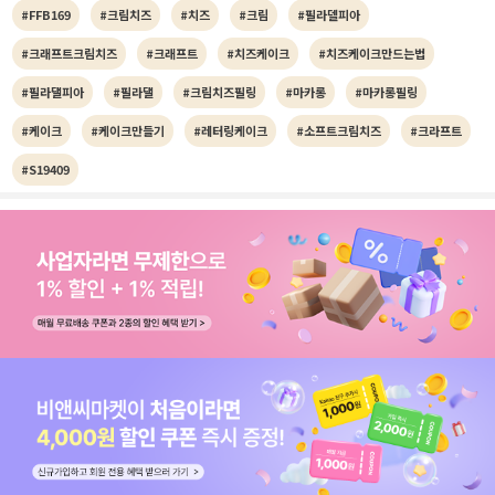
#FFB169
#크림치즈
#치즈
#크림
#필라델피아
#크래프트크림치즈
#크래프트
#치즈케이크
#치즈케이크만드는법
#필라댈피아
#필라댈
#크림치즈필링
#마카롱
#마카롱필링
#케이크
#케이크만들기
#레터링케이크
#소프트크림치즈
#크라프트
#S19409