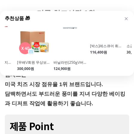
미국 치즈시장 1위
추천상품 🎁
[크래프트] 크림치즈
(1.36kg * 6개입)
[브레드가든]젖지않는 코코아파우더(1kg)
[무배\/회원 무상보냉] 그랑퍼마쥬 고메 발효버터(200g*40개입\/가염\/냉동\/프랑스)
바닐라빈(250g\/버번종\/파푸아뉴기니산)
[박스]레스큐어 휘핑크림UHT(1L\/12개입\/동물성\/35.1%)
필라델피아와 동일한 제조사가 생산한 크래프트 크
300,000원
124,900원
116,400원
30,
림치즈는
미국 치즈 시장 점유율 1위 브랜드입니다.
담백하면서도 부드러운 풍미를 지녀 다양한 베이킹
과 디저트 작업에 활용하기 좋습니다.
제품 Point