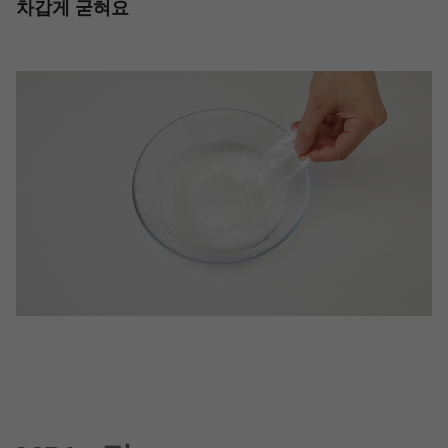
차갑게 굳혀요