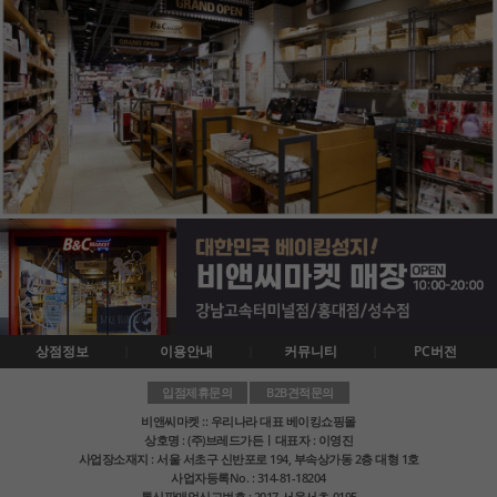
상점정보
이용안내
커뮤니티
PC버전
입점제휴문의
B2B견적문의
비앤씨마켓 :: 우리나라 대표 베이킹쇼핑몰
상호명 : (주)브레드가든ㅣ대표자 : 이영진
사업장소재지 : 서울 서초구 신반포로 194, 부속상가동 2층 대형 1호
사업자등록No. : 314-81-18204
통신판매업신고번호 : 2017-서울서초-0195