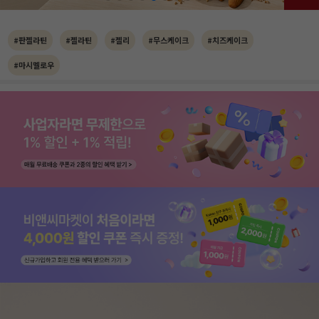
#판젤라틴
#젤라틴
#젤리
#무스케이크
#치즈케이크
#마시멜로우