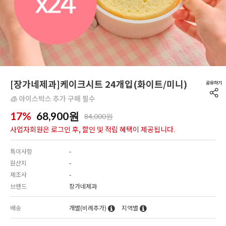
[장가네제과]케이크시트 24개입(화이트/미니)
🧊 아이스박스 추가 구매 필수
17%
68,900
원
84,000원
사업자회원은 로그인 후, 할인 및 적립 혜택이 제공됩니다.
특이사항
-
원산지
-
제조사
-
브랜드
장가네제과
배송
개별(비례추가)
지역별