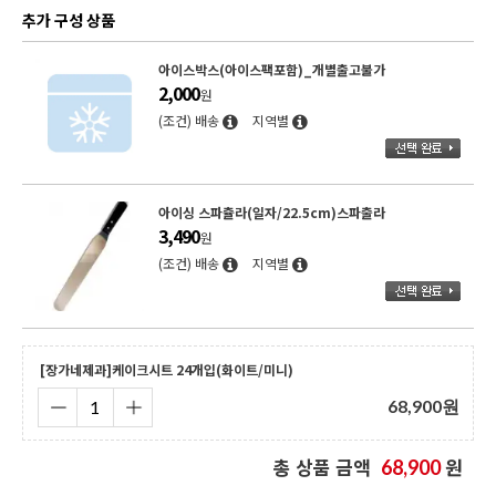
추가 구성 상품
케이크돌림판(스텐회전판) 305xH65
22,900
원
(조건) 배송
지역별
[코지아트]케이크박스(무지1호/받침포함)
1,690
원
(조건) 배송
지역별
[장가네제과]케이크시트 24개입(화이트/미니)
68,900
원
총 상품 금액
원
68,900