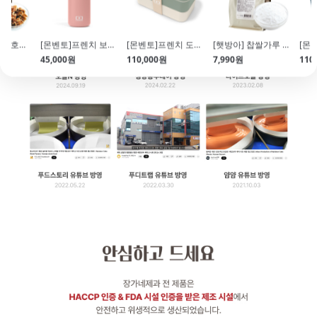
[대용량알뜰팩]호두(Walnut\/1kg)
[몬벤토]프렌치 보온병(360ml\/핑크)
[몬벤토]프렌치 도시락통 naturalgreen
[햇방아] 찹쌀가루 (825g\/습식\/수분약15%이내\/버터떡)
45,000원
110,000원
7,990원
110