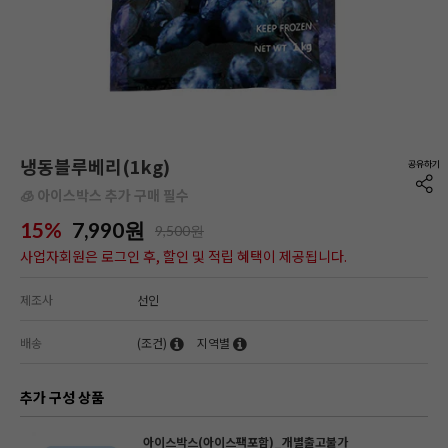
냉동블루베리(1kg)
🧊 아이스박스 추가 구매 필수
15%
7,990
원
9,500원
사업자회원은 로그인 후, 할인 및 적립 혜택이 제공됩니다.
제조사
선인
배송
(조건)
지역별
추가 구성 상품
아이스박스(아이스팩포함)_개별출고불가