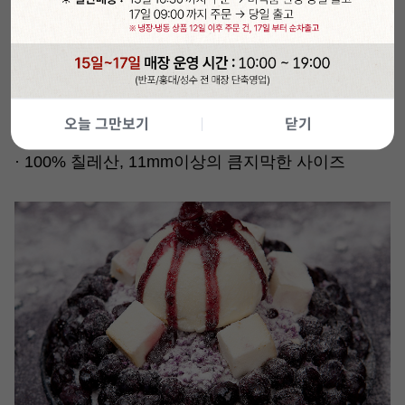
MD'S TIP
· 케이크, 타르트 등 베이킹이나 음료, 빙수토핑으로
사용하세요.
·
보관이 편리한 지퍼백 포장
오늘 그만보기
닫기
·
100% 칠레산, 11mm이상의 큼지막한 사이즈