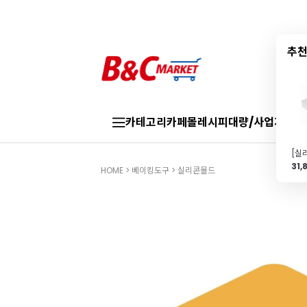
추천
카테고리
카페몰
레시피
대량/사업자
브랜
31,
HOME
>
베이킹도구
>
실리콘몰드