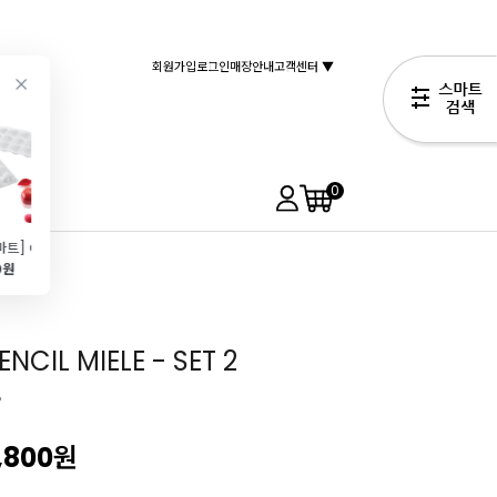
회원가입
로그인
매장안내
고객센터 ▼
0
[실리코마트] CUPIDO 30 하트 30구
[주문배송]당근라이스(2.5kg)
[타투아]마스카포네 1kg
베이킹컵(48mm\/화이트앤브라운\/60매)
0원
23,900원
15,490원
2,990원
19,800원
CIL MIELE - SET 2
"
,800
원