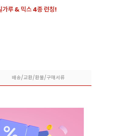
밀가루 & 믹스 4종 런칭!
잘되는 카페의 선
라떼부터 스무디까지! 한
배송/교환/환불/구매서류