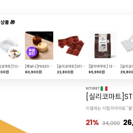
상품 🎁
드샵
신상품
TOP50
특가/혜택
[실리코마트]TOR180 H50\/1 Round
[파보니]PX43119 아우라 12구(140ml\/70x40 h)
[실리코마트]SF148 MINI WONDER CAKES
[칼리바우트] 다크커버춰초콜릿57.9% 2815 (2.5kg\/커버처)
800원
60,900원
22,800원
69,990원
29,80
NTI887
[실리코마트]STEN
미엘레는 이탈리아어로 "꿀
21%
26
34,000