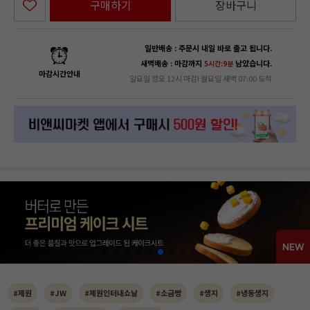
구매하기
장바구니
일반배송 : 주문시 내일 바로 출고 됩니다.
새벽배송 : 마감까지
남았습니다.
5시간:9분
마감시간안내
일요일 정오 12시 마감! 월요일 새벽 07:00 도착
#제원
#JW
#제원인터내쇼날
#소금빵
#생지
#냉동생지