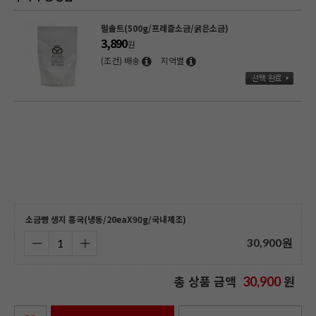
아이스박스(아이스팩포함)_개별출고불가
2,000
원
(조건) 배송
지역별
[우정]소금빵틀 12구(600*400/시오빵)
33,680
원
(조건) 배송
지역별
소금빵 생지 홍국(냉동/20eaX90g/국내제조)
30,900
원
총 상품 금액
원
30,900