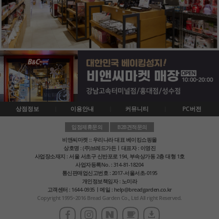
상점정보
이용안내
커뮤니티
PC버전
입점제휴문의
B2B견적문의
비앤씨마켓 :: 우리나라 대표 베이킹쇼핑몰
상호명 : (주)브레드가든ㅣ대표자 : 이영진
사업장소재지 : 서울 서초구 신반포로 194, 부속상가동 2층 대형 1호
사업자등록No. : 314-81-18204
통신판매업신고번호 : 2017-서울서초-0195
개인정보책임자 : 노미라
고객센터 : 1644-0935ㅣ메일 : help@breadgarden.co.kr
Copyright 1995~2016 Bread Garden Co., Ltd All right Reserved.