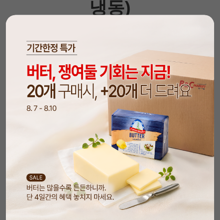
냉동)
(90g* 20ea
)
은은한 색감과 고소한 풍미가 특징인 홍국쌀 소금빵
생지 입니다.
홍국 쌀가루를 더해 자연스러운 붉은 색감과 함께 담
백하면서도 깊은 풍미를 구현했으며, 버터의 고소함
과
소금의 밸런스가 조화를 이루는 제품 입니다. 냉동
생지 형태로 제공되어 해동 및 발효 후 간편하게 구
워낼 수 있습니다.
해동 60분 → 발효 1~2시간(1.5배) → 180℃에서 15