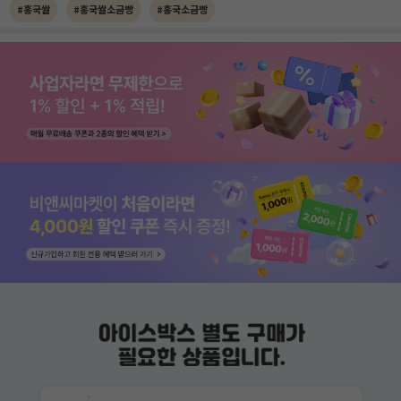
#홍국쌀
#홍국쌀소금빵
#홍국소금빵