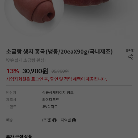
소금빵 생지 홍국(냉동/20eaX90g/국내제조)
💡손쉽게 소금빵 완성!
13%
30,900
원
35,900원
사업자회원은 로그인 후, 할인 및 적립 혜택이 제공됩니다.
원산지
상품상세페이지 참조
제조사
와이디푸드
브랜드
JW디저트
배송
(조건)
지역별
추가 구성 상품