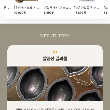
[1인 1개] 앵커FP 무염버터(454g) 특가EVENT!
[우정베이크웨어]골드바 휘낭시에 8구(30*2.2*(H)2.2\/실팝코팅\/FAZ)
건블루베리(건조블루베리\/Blueberry\/145g)
[대용량알뜰팩]건블루베리(Blueberry\/500g)
49,000원
6,990원
18,890원
51,