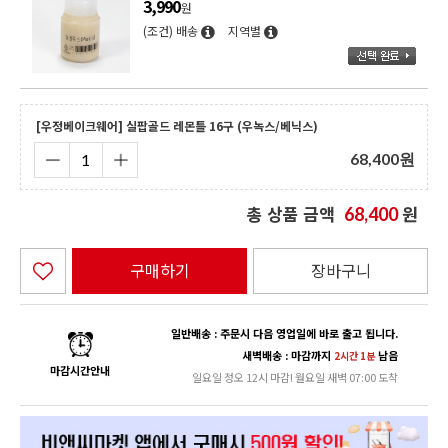
3,990
원
(조건) 배송
지역별
[우정베이크웨어] 실팝골드 레몬틀 16구 (우녹스/베닉스)
68,400
원
총 상품 금액
원
68,400
구매하기
장바구니
일반배송 : 주문시 다음 영업일에 바로 출고 됩니다.
새벽배송 : 마감까지
남음
2시간 1분
마감시간안내
일요일 정오 12시 마감! 월요일 새벽 07:00 도착