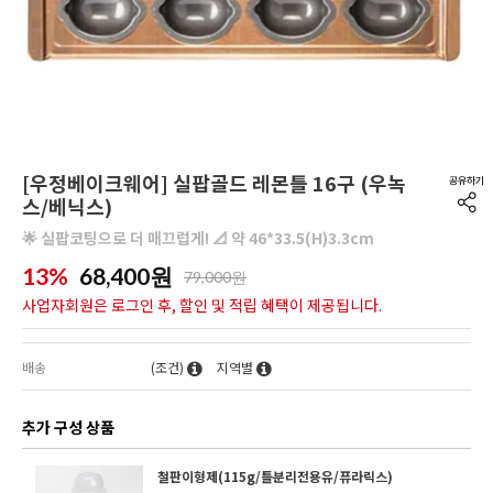
[우정베이크웨어] 실팝골드 레몬틀 16구 (우녹
스/베닉스)
🌟 실팝코팅으로 더 매끄럽게! 📐 약 46*33.5(H)3.3cm
13%
68,400
원
79,000원
사업자회원은 로그인 후, 할인 및 적립 혜택이 제공됩니다.
배송
(조건)
지역별
추가 구성 상품
철판이형제(115g/틀분리전용유/퓨라릭스)