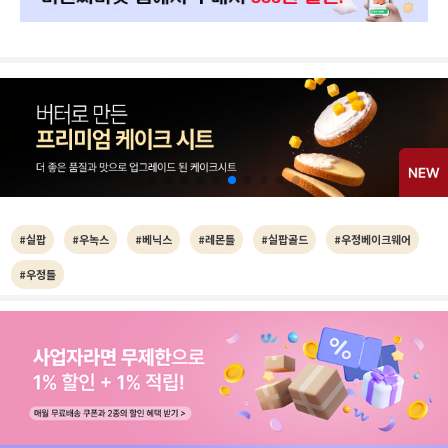
#실팝
#우녹스
#베닉스
#레몬틀
#실팝골드
#우정베이크웨어
#우정틀