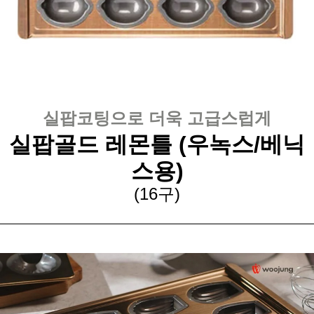
실팝코팅으로 더욱 고급스럽게
실팝골드 레몬틀 (우녹스/베닉
스용)
(16구)