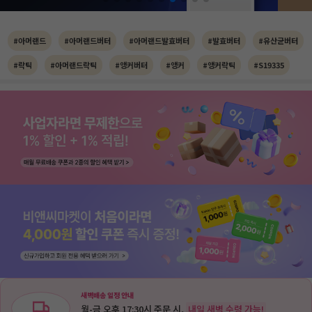
#아머랜드
#아머랜드버터
#아머랜드발효버터
#발효버터
#유산균버터
#락틱
#아머랜드락틱
#앵커버터
#앵커
#앵커락틱
#S19335
새벽배송 일정 안내
월-금 오후 17:30시 주문 시,
내일 새벽 수령 가능!