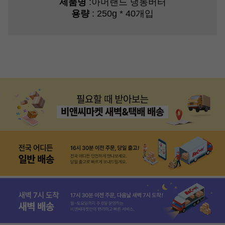
제품명
:아머랜드 냉동버터
용량
: 250g * 40개입