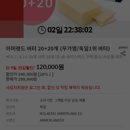
22:
38:
00
02일
아머랜드 버터 20+20개 (무가염/독일1위 버터)
📢 8.7- 8.10 20개 사면 20개 더! 🧊 아이스박스 구매 필수/사은품 제외
120,000
원
단 4일, 반값할인!
할인가 240,000원 [
20
%↓]
판매가 299,000원
사업자회원은 로그인 후, 할인 및 적립 혜택이 제공됩니다.
특이사항
소비기한 : 1개월 이상 남은 제품
원산지
독일
제조사
MOLKEREI AMMERLAND EG
브랜드
AMMERLANDER