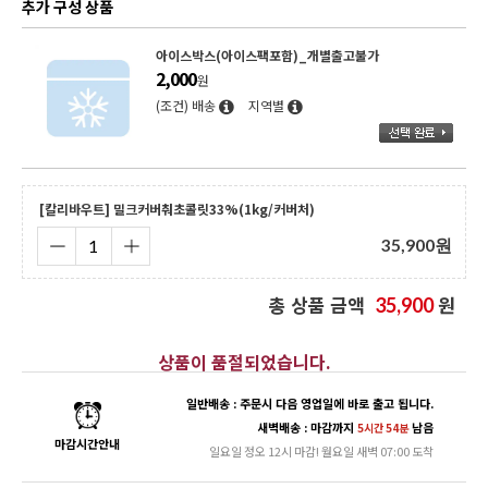
추가 구성 상품
아이스박스(아이스팩포함)_개별출고불가
2,000
원
(조건) 배송
지역별
[칼리바우트] 밀크커버춰초콜릿33%(1kg/커버처)
35,900
원
총 상품 금액
원
35,900
상품이 품절되었습니다.
일반배송 : 주문시 다음 영업일에 바로 출고 됩니다.
새벽배송 : 마감까지
남음
5시간 54분
마감시간안내
일요일 정오 12시 마감! 월요일 새벽 07:00 도착