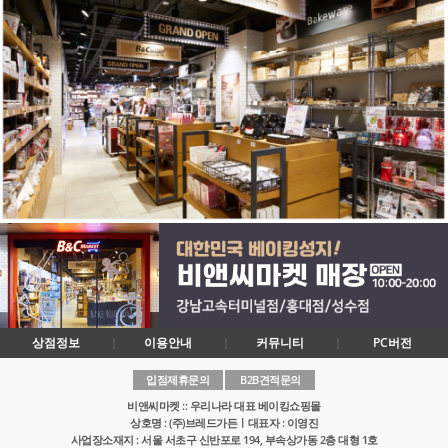
상점정보
이용안내
커뮤니티
PC버전
입점제휴문의
B2B견적문의
비앤씨마켓 :: 우리나라 대표 베이킹쇼핑몰
상호명 : (주)브레드가든ㅣ대표자 : 이영진
사업장소재지 : 서울 서초구 신반포로 194, 부속상가동 2층 대형 1호