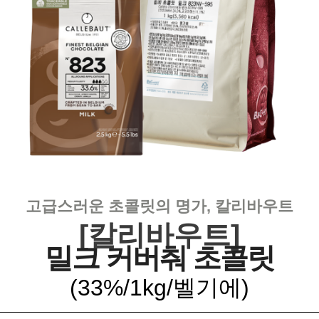
고급스러운 초콜릿의 명가, 칼리바우트
[칼리바우트]
밀크 커버춰 초콜릿
(33%/1kg/벨기에
)