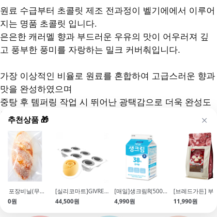
원료 수급부터 초콜릿 제조 전과정이 벨기에에서 이루어
지는 명품 초콜릿 입니다.
은은한 캐러멜 향과 부드러운 우유의 맛이 어우러져 깊
고 풍부한 풍미를 자랑하는 밀크 커버춰입니다.
가장 이상적인 비율로 원료를 혼합하여 고급스러운 향과
맛을 완성하였으며
중탕 후 템퍼링 작업 시 뛰어난 광택감으로 더욱 완성도
높은 결과물을 만들어 낼 수 있습니다.
추천상품 🎁
편리한 버튼형 타입으로 초콜릿 중탕 및 다양한 디저트
만들 때 뛰어난 작업성을 자랑합니다.
OPP 포장비닐(무지비닐\/15x20cm\/30매 내외\/바크초콜릿)
[실리코마트]GIVRE 90
[매일]생크림R(500ml\/유지방38%)
,300원
44,500원
4,990원
11,990원