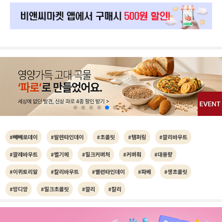
#빼빼로데이
#발렌타인데이
#초콜릿
#템퍼링
#깔리바우트
#깔레바우트
#벨기에
#밀크커버처
#커버춰
#대용량
#이퀴토리알
#칼리바우트
#밸런타인데이
#파베
#생초콜릿
#망디앙
#밀크초콜릿
#깔리
#칼리