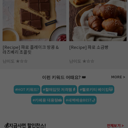
[Recipe] 파로 플레이크 땅콩 &
[Recipe] 파로 소금빵
라즈베리 초콜릿
난이도 ★☆☆
난이도 ★☆☆
이런 키워드 어때요? 👑
MORE >
#HOT 키워드?
#할매입맛 저격템👵
#헬로키티 베이킹🐱
#카페용 대용량🍰
#새벽배송BEST🌙
💰지금사면 할인찬스!
전체보기 >