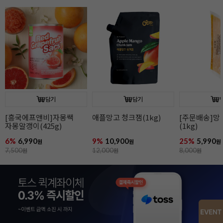
담기
담기
[흥국에프앤비]자몽쌕
애플망고 청크잼(1kg)
[주문배송]
자몽알갱이(425g)
(1kg)
6%
6,990
9%
10,900
25%
5,990
원
원
원
7,500
원
12,000
원
8,000
원