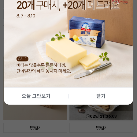
02
일
11
:
36
:
01
담기
담기
속이 잘 보이는 투명 햄버거 상자(50개입/
[코지아트]구움과자박스 (4개입/베이지/
플라스틱)
대)
30%
6,990
21%
5,490
원
원
9,990
원
6,990
원
기간
할인
오늘 그만보기
닫기
02
일
11
:
36
:
01
담기
담기