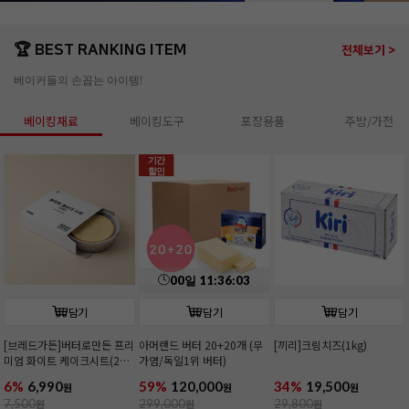
🏆 BEST RANKING ITEM
전체보기 >
베이커들의 손꼽는 아이템!
베이킹재료
베이킹도구
포장용품
주방/가전
기간
할인
00
일
11
:
36
:
01
담기
담기
담기
[브레드가든]버터로만든 프리
아머랜드 버터 20+20개 (무
[끼리]크림치즈(1kg)
미엄 화이트 케이크시트(2호/
가염/독일1위 버터)
커팅)
6%
6,990
59%
120,000
34%
19,500
원
원
원
7,500
원
299,000
원
29,800
원