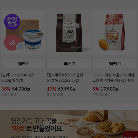
담기
담기
담기
[밀라]마스카포네치즈
[칼리바우트]다크초콜릿
96%↓ 저당 쿠움과자/케이
(500g/6개입)
57.9% 2815(2.5kg)
크용 베이킹슈가(1kg/대체
당)
35%
54,000
17%
69,990
5%
17,900
원
원
원
83,400
원
85,000
원
19,000
원