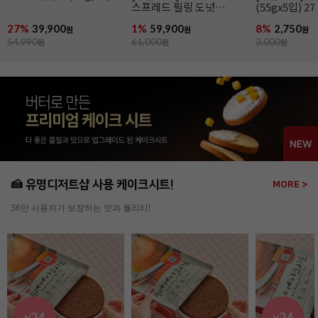
스프레드 필링 도넛
(55gx5입) 27
(냉동완제/76g x 36개입)
27%
39,900
1%
59,900
8%
2,750
원
원
원
54,990
원
61,000
원
3,000
원
🍰 유명디저트샵 사용 케이크시트!
MORE >
36만 사용자가 보장하는 맛과 퀄리티!