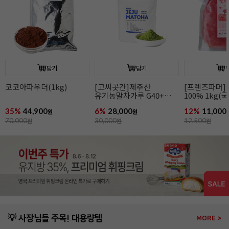
담기
담기
코코아파우더(1kg)
[고씨곳간]제주산
[프렌즈파머]
유기농말차가루 G40+
100% 1kg(
프리미엄 라이트
땡모반/100%
35%
44,900
6%
28,000
12%
11,000
원
(100%/100g)
원
70,000
원
30,000
원
12,500
원
💡 사장님들 주목! 대용량템
MORE >