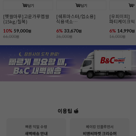
담기
담기
[햇쌀마루]고운가루멥쌀
[쉐프마스터/업소용]
[우피이피]
(15kg/칠복)
식용색소
파티케이크믹
네온브라이트퍼플 298g
10%
59,000
6%
33,670
6%
14,990
원
10.5온즈(리쿠아젤)
원
원
66,000
원
36,000
원
16,000
원
이용팁 🍯
빠른 익일 수령
베이킹 인플루언서
새벽배송 안내
비앤씨마켓 크리슈머