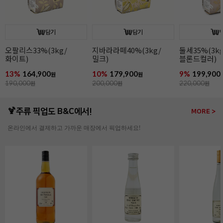
담기
담기
오팔리스33%(3kg/
지바라라떼40%(3kg/
둘세35%(3kg
화이트)
밀크)
블론드컬러)
13%
164,900
10%
179,900
9%
199,900
원
원
190,000
원
200,000
원
220,000
원
🍹주류 픽업도 B&C에서!
MORE >
온라인에서 결제하고 가까운 매장에서 픽업하세요!