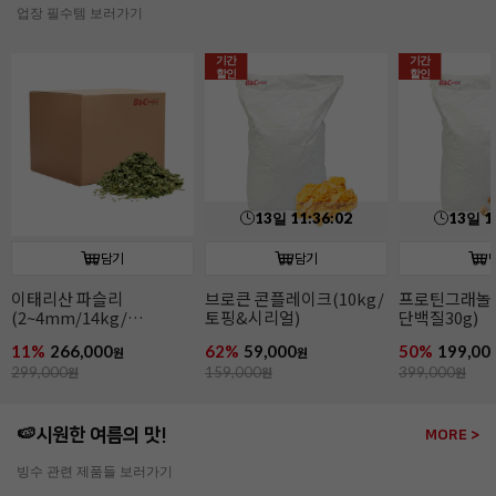
업장 필수템 보러가기
기간
기간
할인
할인
13
일
11
:
36
:
00
13
일
1
담기
담기
이태리산 파슬리
브로큰 콘플레이크(10kg/
프로틴그래놀라
(2~4mm/14kg/
토핑&시리얼)
단백질30g)
파슬리후레이크)
11%
266,000
62%
59,000
50%
199,00
원
원
299,000
원
159,000
원
399,000
원
🍉시원한 여름의 맛!
MORE >
빙수 관련 제품들 보러가기