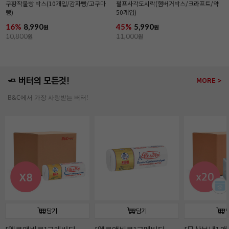
구황작물빵 박스(10개입/감자빵/고구마
펄프사각도시락(햄버거박스/크라프트/약
빵)
50개입)
16%
8,990
45%
5,990
원
원
10,800
원
11,000
원
🧈 버터의 모든것!
MORE >
B&C에서 가장 사랑받는 버터!
담기
담기