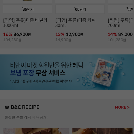
담기
담기
[픽업] 주류)디종 바닐라
[픽업] 주류)디종 커쉬
[픽업] 주류)
1000ml
30ml
700ml
16%
86,900
13%
12,900
14%
89,000
원
원
104,280
원
14,900
원
104,280
원
🥨 B&C RECIPE
MORE >
친절한 특별 레시피 대공개!