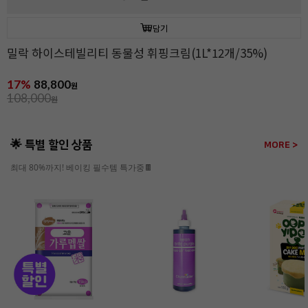
담기
밀락 하이스테빌리티 동물성 휘핑크림(1L*12개/35%)
17%
88,800
원
108,000
원
🌟 특별 할인 상품
MORE >
최대 80%까지! 베이킹 필수템 특가중🍫