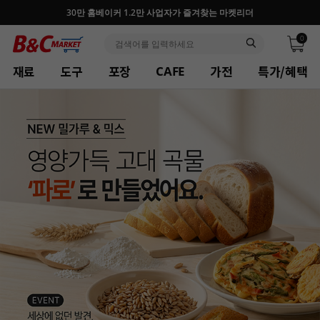
반포, 홍대, 성수 플래그십 매장, 7천 가지 상품 보유
0
재료
도구
포장
가전
특가/혜택
CAFE