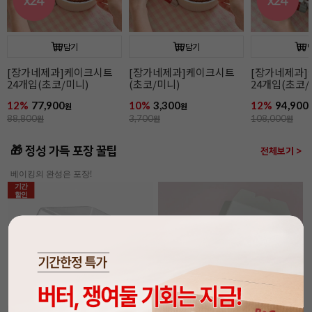
담기
담기
[장가네제과]케이크시트
[장가네제과]케이크시트
[장가네제과
24개입(초코/미니)
(초코/미니)
24개입(초코/
12%
77,900
10%
3,300
12%
94,900
원
원
88,800
원
3,700
원
108,000
원
🎁 정성 가득 포장 꿀팁
전체보기 >
베이킹의 완성은 포장!
기간
할인