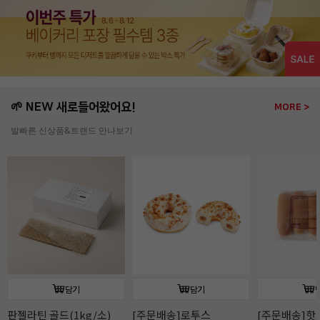
🌱 NEW 새로들어왔어요!
MORE >
발빠른 신상품&트랜드 만나보기
담기
담기
판젤라틴 골드(1kg/소)
[주문배송]로투스
[주문배송]핫