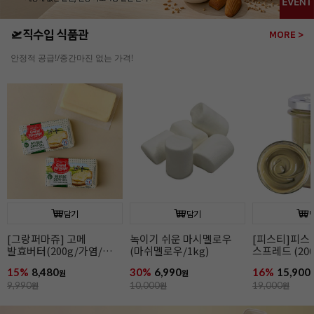
🛫직수입 식품관
MORE >
안정적 공급!/중간마진 없는 가격!
담기
담기
[그랑퍼마쥬] 고메
녹이기 쉬운 마시멜로우
[피스티]피스
발효버터(200g/가염/
(마쉬멜로우/1kg)
스프레드 (200
냉동/프랑스)
카카오버터 함
15%
8,480
30%
6,990
16%
15,900
원
원
9,990
원
10,000
원
19,000
원