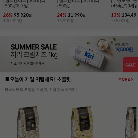
[엘르앤비르]고메버터
[엘르앤비르]고메버터
[무상보냉] 
(500g*8개입)
(500g)
(454g/20개
26%
95,920
24%
11,990
13%
134,49
원
원
130,000
원
15,900
원
155,000
원
🍫오늘이 제일 저렴해요! 초콜릿
MORE >
커버춰부터 코팅용 초콜릿, 초콜릿 색소까지!