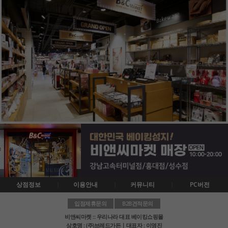
상점정보
이용안내
커뮤니티
PC버전
입점제휴문의
B2B견적문의
비앤씨마켓 :: 우리나라 대표 베이킹쇼핑몰
상호명 : (주)브레드가든ㅣ대표자 : 이영진