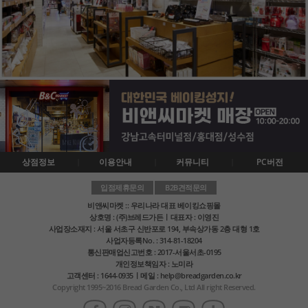
상점정보
이용안내
커뮤니티
PC버전
입점제휴문의
B2B견적문의
비앤씨마켓 :: 우리나라 대표 베이킹쇼핑몰
상호명 : (주)브레드가든ㅣ대표자 : 이영진
사업장소재지 : 서울 서초구 신반포로 194, 부속상가동 2층 대형 1호
사업자등록No. : 314-81-18204
통신판매업신고번호 : 2017-서울서초-0195
개인정보책임자 : 노미라
고객센터 : 1644-0935ㅣ메일 : help@breadgarden.co.kr
Copyright 1995~2016 Bread Garden Co., Ltd All right Reserved.