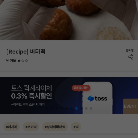
[Recipe] 버터떡
난이도 ★☆☆
#레시피
#버터떡
#상하이버터떡
#떡