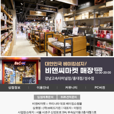
상점정보
이용안내
커뮤니티
PC버전
입점제휴문의
B2B견적문의
비앤씨마켓 :: 우리나라 대표 베이킹쇼핑몰
상호명 : (주)브레드가든ㅣ대표자 : 이영진
사업장소재지 : 서울 서초구 신반포로 194, 부속상가동 2층 대형 1호