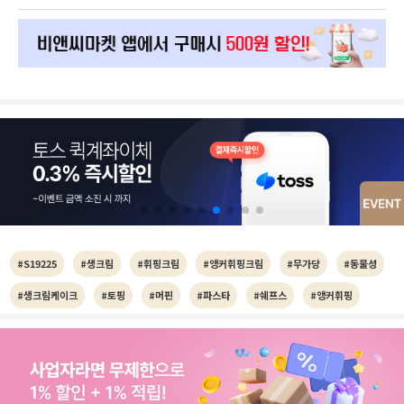
#S19225
#생크림
#휘핑크림
#앵커휘핑크림
#무가당
#동물성
#생크림케이크
#토핑
#머핀
#파스타
#쉐프스
#앵커휘핑