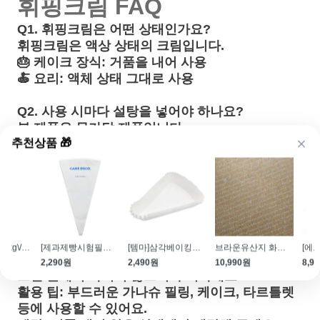
휘핑크림 FAQ
Q1. 휘핑크림은 어떤 상태인가요?
휘핑크림은 액상 상태
의 크림입니다
.
🎂 케이크 장식
: 거품을 내어 사용
🍝 요리
: 액체 상태 그대로 사용
Q2. 사용 시마다 설탕을 넣어야 하나요?
본 제품은 무가당 제품입니다
.
추천상품 🎁
케이크 장식
: 생크림에
약 10%의 설탕
을 넣어주세
요.
필링 용도
: 별도 레시피 지정이 없으면 설탕 추가
없이 사용 가능합니다.
Q3. 가나슈 초콜릿에 사용해도 되나요?
가나슈 초콜릿에 적합한 생크림입니다.
슈퍼코트(1.25kg\/팬이형유\/이형제)
[제과제빵시험필수품]다회용 짤주머니 18인치(45.7cm)
[템마]삼각베이킹컵(No.8Triangl cup\/20매)
브라운유산지 화이트스크립트 (250장\/250*350)
주의
: 몰드(틀)에 굳히는 초콜릿에는 생크림을 넣
2,290원
2,490원
10,990원
8,9
으면 틀에서 빠지지 않으니 주의하세요!
활용 팁
: 부드러운 가나슈 필링, 케이크, 타르틀렛
등에 사용할 수 있어요.