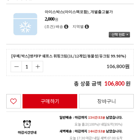
아이스박스(아이스팩포함)_개별출고불가
2,000
원
(조건) 배송
지역별
[무배/박스]앵커FP 쉐프스 휘핑크림(1L/12개입/동물성/유크림 99.98%)
106,800
원
총 상품 금액
원
106,800
구매하기
장바구니
일반배송 : 마감까지
남았습니다.
13시간:53분
오늘 출고(100%)! 내일도착(95%)
새벽배송 : 마감까지
남았습니다.
14시간:53분
마감시간안내
오늘 17:30 마감! 내일 새벽 07:00 도착