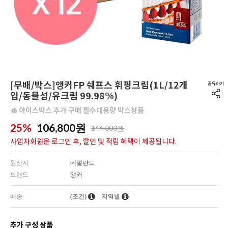
[무배/박스]앵커FP 쉐프스 휘핑크림(1L/12개
입/동물성/유크림 99.98%)
🧊 아이스박스 추가 구매 필수대용량 박스상품
25%
106,800
원
144,000원
사업자회원은 로그인 후, 할인 및 적립 혜택이 제공됩니다.
원산지
네덜란드
브랜드
앵커
배송
(조건)
지역별
추가 구성 상품