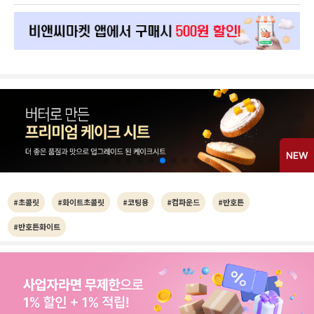
#초콜릿
#화이트초콜릿
#코팅용
#컴파운드
#반호튼
#반호튼화이트