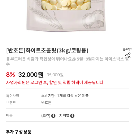
[반호튼]화이트초콜릿(3kg/코팅용)
🍫부드러운 식감과 작업성이 뛰어나요🧊 5월~9월까지는 아이스박스 필
수
8%
32,000
원
35,000원
사업자회원은 로그인 후, 할인 및 적립 혜택이 제공됩니다.
특이사항
소비기한 : 1개월 이상 남은 제품
브랜드
반호튼
배송
(조건)
지역별
추가 구성 상품