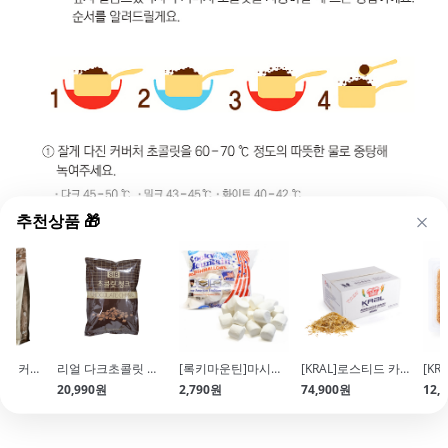
추천상품 🎁
[헤르코]화이트 커버춰 초콜릿(1kg\/칼리바우트사)
리얼 다크초콜릿 청크초코칩(1kg)
[록키마운틴]마시멜로우(마쉬멜로우\/150g)
[KRAL]로스티드 카다이프(5kg\/두쫀쿠\/바삭한 식감)
20,990원
2,790원
74,900원
12,