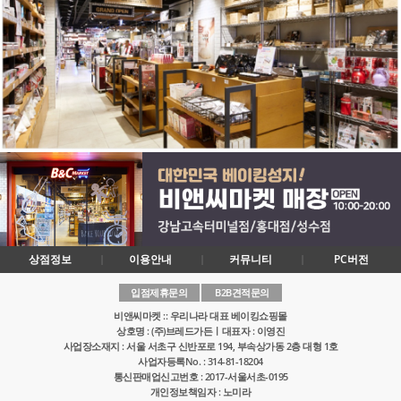
상점정보
이용안내
커뮤니티
PC버전
입점제휴문의
B2B견적문의
비앤씨마켓 :: 우리나라 대표 베이킹쇼핑몰
상호명 : (주)브레드가든ㅣ대표자 : 이영진
사업장소재지 : 서울 서초구 신반포로 194, 부속상가동 2층 대형 1호
사업자등록No. : 314-81-18204
통신판매업신고번호 : 2017-서울서초-0195
개인정보책임자 : 노미라