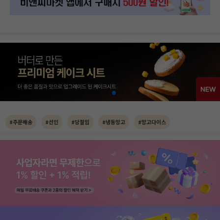
#주문배송
#선인
#당절임
#냉동망고
#망고다이스