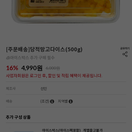
[주문배송]당적망고다이스(500g)
🧊아이스박스 추가 구매 필수
16%
4,990
원
6,000원
사업자회원은 로그인 후, 할인 및 적립 혜택이 제공됩니다.
제조사
선인
배송
(조건)
지역별
추가 구성 상품
아이스박스(아이스팩포함)_개별출고불가