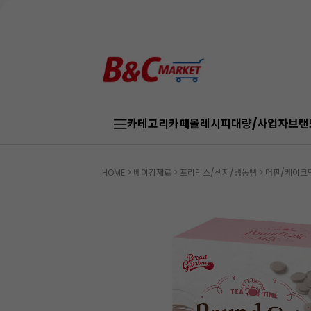
카테고리
카페몰
레시피
대량/사업자
브랜
HOME
>
베이킹재료
>
프리믹스/생지/냉동빵
>
머핀/케이크