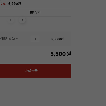
22%
6,990원
담기
[브레드가든]초코파운드케이크믹스(250g)
5,500
원
5,500
원
바로구매