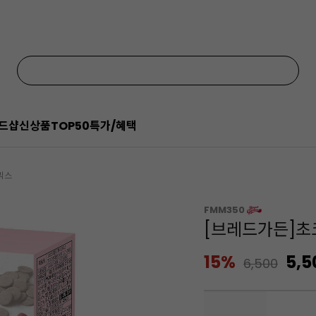
드샵
신상품
TOP50
특가/혜택
믹스
FMM350
[브레드가든]초
15%
5,5
6,500