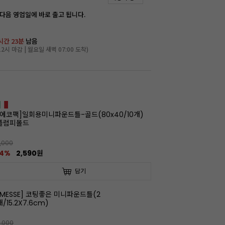
 다음 영업일에 바로 출고 됩니다.
시간 23분
남음
2시 마감 | 월요일 새벽 07:00 도착)
[에코팩]일회용미니파운드틀-골드(80x40/10개)
플럼피몰드
,000
14%
2,590원
담기
[MESSE] 코팅좋은 미니파운드틀(2
개/15.2X7.6cm)
,000