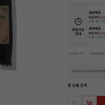
일반배송
마감까지
8시
(오늘 출고 10
새벽배송
마감시간
마감까지
9시
안내
(오늘 17:30 
정기배송 가격
123,660원
바닐라빈(250g/버번종
총 상품 금액