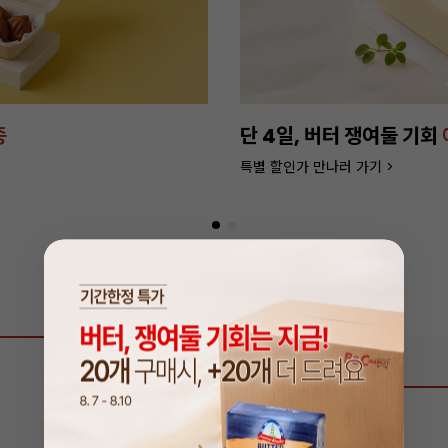
종
단 4일, 버터 쟁여둘 기회
특별 할인가 만나러 가기 >
상품 리뷰
0