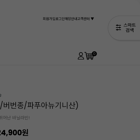
회원가입
로그인
매장안내
고객센터 ▼
0
g/버번종/파푸아뉴기니산)
뛰어난 바닐라빈!
24,900
원