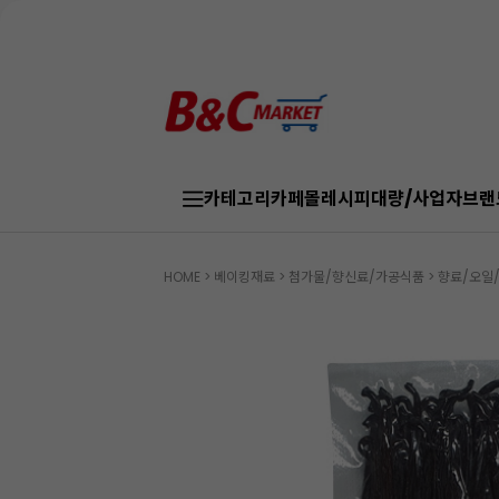
카테고리
카페몰
레시피
대량/사업자
브랜
HOME
>
베이킹재료
>
첨가물/향신료/가공식품
>
향료/오일