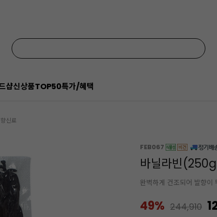
드샵
신상품
TOP50
특가/혜택
/향신료
FEB067
바닐라빈(250
완벽하게 건조되어 발향이 
49%
1
244,910