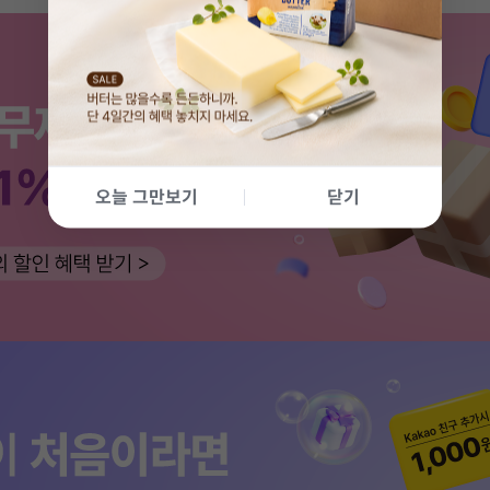
오늘 그만보기
닫기