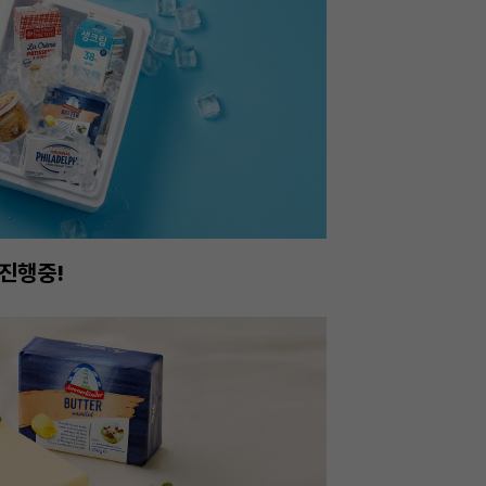
진행중!
이번주 특가, 유지
온라인 특가로 구매하러 