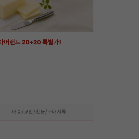
아머랜드 20+20 특별가!
잘되는 카페의 선
라떼부터 스무디까지! 한
배송/교환/환불/구매서류