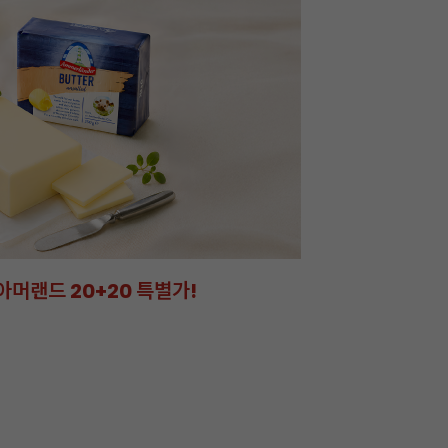
아머랜드 20+20 특별가!
잘되는 카페의 선
라떼부터 스무디까지! 한