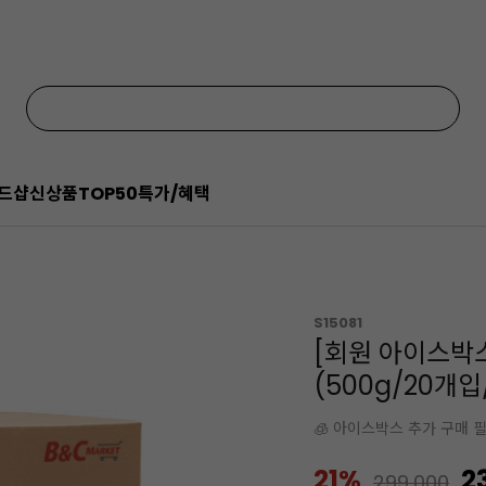
드샵
신상품
TOP50
특가/혜택
S15081
[회원 아이스박
(500g/20개입
🧊 아이스박스 추가 구매 
21%
2
299,000