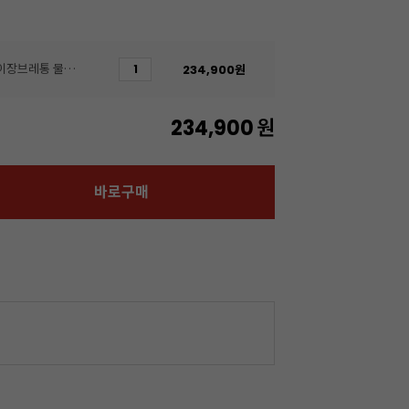
[회원 아이스박스 무료]페이장브레통 물레버터(500g/20개입/무염)
234,900
원
234,900
원
바로구매