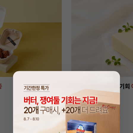
종
단 4일, 버터 쟁여둘 기회
특별 할인가 만나러 가기 >