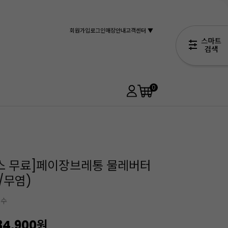
회원가입
로그인
매장안내
고객센터 ▼
0
스 무료]페이장브레통 물레버터
/무염)
필수
34,900
원