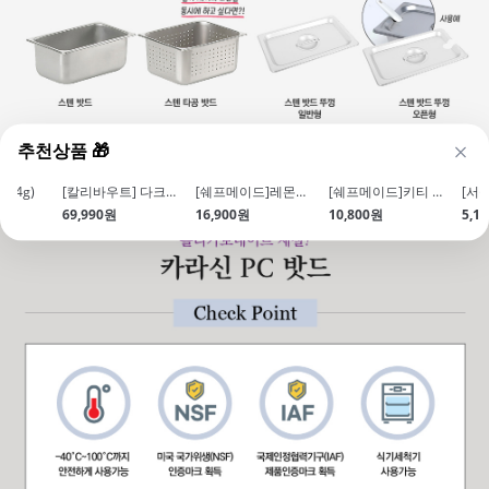
추천상품 🎁
54g)
[칼리바우트] 다크커버춰초콜릿57.9% 2815 (2.5kg\/커버처)
[쉐프메이드]레몬케이크팬_치요다틀 수준의 프리미엄 코팅
[쉐프메이드]키티 쿠키커터(4종)
69,990원
16,900원
10,800원
5,1