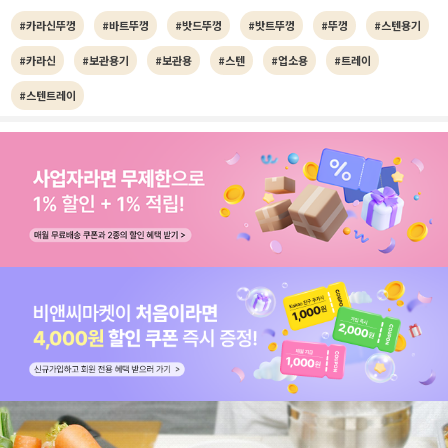
#카라신뚜껑
#바트뚜껑
#밧드뚜껑
#밧트뚜껑
#뚜껑
#스텐용기
#카라신
#보관용기
#보관용
#스텐
#업소용
#트레이
#스텐트레이