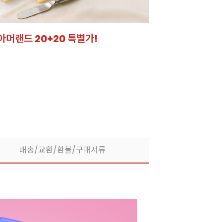
아머랜드 20+20 특별가!
잘되는 카페의 선
라떼부터 스무디까지! 한
배송/교환/환불/구매서류