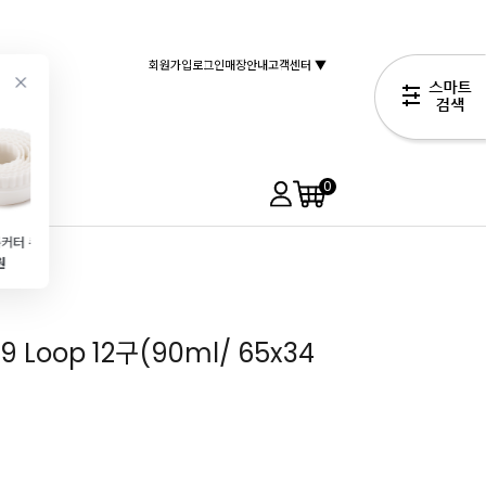
회원가입
로그인
매장안내
고객센터 ▼
0
원형주름커터 쿠키틀 (쿠키커터6종)
투명아크릴판(대\/Φ300\/떡뒤집개)
쿠키스탬프 몰드(월병틀\/원형\/6종)
계량컵500ml(BG-500)-10ml단위의 정확한 계량컵!
원
6,490원
12,990원
5,290원
1,990원
 Loop 12구(90ml/ 65x34