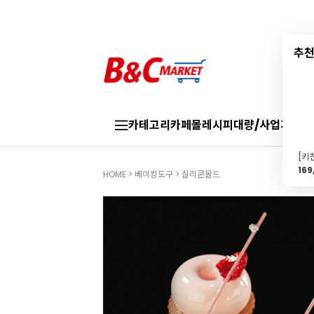
추천
카테고리
카페몰
레시피
대량/사업자
브랜
16
HOME
>
베이킹도구
>
실리콘몰드