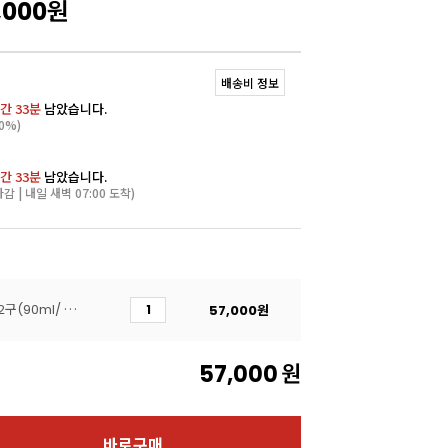
,000
원
배송비 정보
간 33분
남았습니다.
0%)
간 33분
남았습니다.
마감 | 내일 새벽 07:00 도착)
[파보니]PX4349 Loop 12구(90ml/ 65x34 h)
57,000
원
57,000
원
바로구매