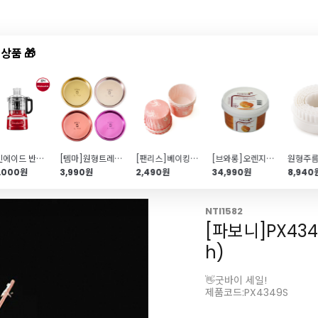
상품 🎁
드샵
신상품
TOP50
특가/혜택
[키친에이드 반죽기]7컵푸드프로세서-레드(5KFP0719XW)
[템마]원형트레이(4종*2개입)
[팬리스]베이킹컵 中(48mm\/핑크타이\/12개)
[브와롱]오렌지농축액(500g)
9,000원
3,990원
2,490원
34,990원
8,940
NTI1582
[파보니]PX4349
h)
👋굿바이 세일!
제품코드:PX4349S