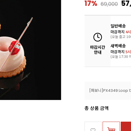
17%
57
69,000
일반배송
마감까지
4시
(오늘 출고 10
새벽배송
마감시간
마감까지
5시
안내
(오늘 17:30 
총 상품 금액