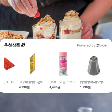
추천상품 🎁
[실리코마트]SF310 SWIRL
고구마필링(1kg\/냉장)
[브레드가든]스프링클 드라제펄 블루 45g
(몽블랑깍지)모양깍지(No.133)
원
4,990원
4,490원
1,290원