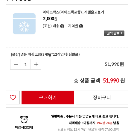
아이스박스(아이스팩포함)_개별출고불가
2,000
원
(조건) 배송
지역별
[온탑]냉동 휘핑크림(340g*12개입/휘핑완료)
51,990
원
총 상품 금액
원
51,990
구매하기
장바구니
일반배송 : 주문시 다음 영업일에 바로 출고 됩니다.
새벽배송 : 마감까지
남음
19시간 24분
마감시간안내
일요일 정오 12시 마감! 월요일 새벽 07:00 도착