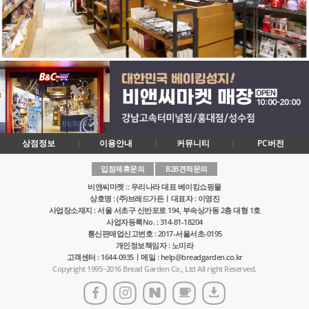
상점정보
이용안내
커뮤니티
PC버전
입점제휴문의
B2B견적문의
비앤씨마켓 :: 우리나라 대표 베이킹쇼핑몰
상호명 : (주)브레드가든ㅣ대표자 : 이영진
사업장소재지 : 서울 서초구 신반포로 194, 부속상가동 2층 대형 1호
사업자등록No. : 314-81-18204
통신판매업신고번호 : 2017-서울서초-0195
개인정보책임자 : 노미라
고객센터 : 1644-0935ㅣ메일 : help@breadgarden.co.kr
Copyright 1995~2016 Bread Garden Co., Ltd All right Reserved.