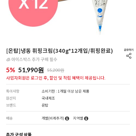
[온탑]냉동 휘핑크림(340g*12개입/휘핑완료)
🧊 아이스박스 추가 구매 필수
5%
51,990
원
55,200원
사업자회원은 로그인 후, 할인 및 적립 혜택이 제공됩니다.
특이사항
소비기한 : 1개월 이상 남은 제품
원산지
국내제조
브랜드
온탑
배송
개별(비례추가)
지역별
추가 구성 상품